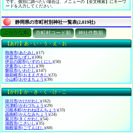
です。個別に調べたい場合は、メニューの【全文検索】にキーワ
ードを入力してください。
静岡県の市町村別神社一覧表(2,819社)
ぶりがな順
市町村コード順
神社件数順
【あ行】あ・い・う・え・お
熱海市
(あたみし)
(17)
伊豆市
(いずし)
(106)
伊豆の国市
(いずのくにし)
(50)
伊東市
(いとうし)
(39)
磐田市
(いわたし)
(147)
御前崎市
(おまえざきし)
(23)
小山町
(おやまちょう)
(39)
【か行】か・き・く・け・こ
掛川市
(かけがわし)
(162)
河津町
(かわづちょう)
(29)
川根本町
(かわねほんちょう)
(33)
函南町
(かんなみちょう)
(24)
菊川市
(きくがわし)
(54)
湖西市
(こさいし)
(35)
御殿場市
(ごてんばし)
(60)