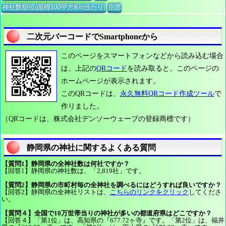
神社数順位(面積100平方Km当たり)
別窓
二次元バーコードでSmartphoneから
このページをスマートフォンなどから読み込む場合
は、上記の
QRコード
を読み取ると、このページの
ホームページが表示されます。
このQRコードは、
永久無料QRコード作成ツール
で
作りました。
（QRコードは、株式会社デンソーウェーブの登録商標です）
静岡県の神社に関するよくある質問
【質問1】静岡県の全神社数は何社ですか？
【回答1】静岡県の神社数は、「2,819社」です。
【質問2】静岡県の市町村毎の全神社を調べるにはどうすれば良いですか？
【回答2】静岡県の全神社リストは、
こちらのリンクをクリック
してくださ
い。
【質問４】全国で10万世帯当りの神社が多いの都道府県はどこですか？
【回答４】「第1位」は、高知県の『677.72ヶ寺』です。「第2位」は、福井