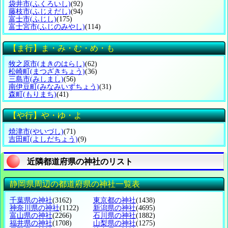
袋井市
(ふくろいし)
(92)
藤枝市
(ふじえだし)
(94)
富士市
(ふじし)
(175)
富士宮市
(ふじのみやし)
(114)
【ま行】ま・み・む・め・も
牧之原市
(まきのはらし)
(62)
松崎町
(まつざきちょう)
(36)
三島市
(みしまし)
(56)
南伊豆町
(みなみいずちょう)
(31)
森町
(もりまち)
(41)
【や行】や・ゆ・よ
焼津市
(やいづし)
(71)
吉田町
(よしだちょう)
(9)
近隣都道府県の神社のリスト
静岡県周辺の都道府県の神社一覧表
千葉県の神社
(3162)
東京都の神社
(1438)
神奈川県の神社
(1122)
新潟県の神社
(4695)
富山県の神社
(2266)
石川県の神社
(1882)
福井県の神社
(1708)
山梨県の神社
(1275)