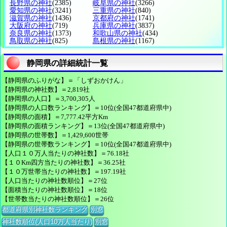
長野県の神社
(2385)
岐阜県の神社
(3266)
愛知県の神社
(3241)
三重県の神社
(840)
滋賀県の神社
(1436)
京都府の神社
(1741)
大阪府の神社
(719)
兵庫県の神社
(3837)
奈良県の神社
(1373)
和歌山県の神社
(434)
鳥取県の神社
(825)
島根県の神社
(1167)
静岡県の詳細統計一覧
【静岡県のふりがな】＝「しずおかけん」
【静岡県の神社数】＝2,819社
【静岡県の人口】＝3,700,305人
【静岡県の人口数ランキング】＝10位(全国47都道府県中)
【静岡県の面積】＝7,777.42平方Km
【静岡県の面積ランキング】＝13位(全国47都道府県中)
【静岡県の世帯数】＝1,429,600世帯
【静岡県の世帯数ランキング】＝10位(全国47都道府県中)
【人口１０万人当たりの神社数】＝76.18社
【１０Km四方当たりの神社数】＝36.25社
【１０万世帯当たりの神社数】＝197.19社
【人口当たりの神社数順位】＝27位
【面積当たりの神社数順位】＝18位
【世帯数当たりの神社数順位】＝26位
都道府県別神社数ランキング
別窓
神社数順位(人口10万人当たり)
別窓