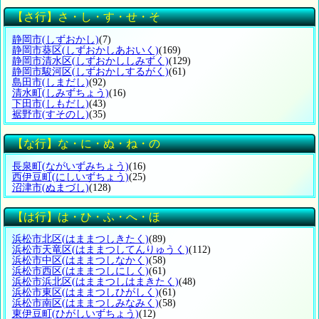
【さ行】さ・し・す・せ・そ
静岡市
(しずおかし)
(7)
静岡市葵区
(しずおかしあおいく)
(169)
静岡市清水区
(しずおかししみずく)
(129)
静岡市駿河区
(しずおかしするがく)
(61)
島田市
(しまだし)
(92)
清水町
(しみずちょう)
(16)
下田市
(しもだし)
(43)
裾野市
(すそのし)
(35)
【な行】な・に・ぬ・ね・の
長泉町
(ながいずみちょう)
(16)
西伊豆町
(にしいずちょう)
(25)
沼津市
(ぬまづし)
(128)
【は行】は・ひ・ふ・へ・ほ
浜松市北区
(はままつしきたく)
(89)
浜松市天竜区
(はままつしてんりゅうく)
(112)
浜松市中区
(はままつしなかく)
(58)
浜松市西区
(はままつしにしく)
(61)
浜松市浜北区
(はままつしはまきたく)
(48)
浜松市東区
(はままつしひがしく)
(61)
浜松市南区
(はままつしみなみく)
(58)
東伊豆町
(ひがしいずちょう)
(12)