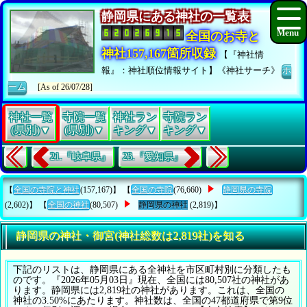
静岡県にある神社の一覧表
全国のお寺と
神社157,167箇所収録
【『神社情
報』：神社順位情報サイト】《神社サーチ》
ホ
ーム
[As of 26/07/28]
神社一覧
寺院一覧
神社ラン
寺院ラン
(県別)▼
(県別)▼
キング▼
キング▼
21.『岐阜県』
23.『愛知県』
【
全国の寺院と神社
(157,167)】 【
全国の寺院
(76,660)
静岡県の寺院
(2,602)】 【
全国の神社
(80,507)
静岡県の神社
(2,819)】
静岡県の神社・御宮(神社総数は2,819社)を知る
下記のリストは、静岡県にある全神社を市区町村別に分類したも
のです。『2026年05月03日』現在、全国には80,507社の神社があ
ります。静岡県には2,819社の神社があります。これは、全国の
神社の3.50%にあたります。神社数は、全国の47都道府県で第9位