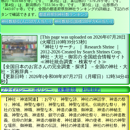
県の『610.68ヶ寺』です。「第3位」は、富山県の『579.29ヶ寺』です。
「第4位」は、新潟県の『553.56ヶ寺』です。「第5位」は、山形県の
『443.07ヶ寺』です。全国の都道府県別神社ランキングの詳細は、下記のボ
タンで確認できます。
都道府県別神社数ランキング
神社数順位(人口10万人当たり)
神社数順位(面積100平方Km当たり)
[This page was uploaded on 2026年07月28日
(火曜日)10時39分53秒]
『神社リサーチ』 ｜ Research Shrine
｜
2012-2026
Created by
Search Shrines Corp.
神社・大社・御宮の
全国総合情報サイト
≪神社統合調査・
検索サイト≫
【全国日本のお宮さんの完全調査・探求】
－全国の神社・大
社・宮殿辞典－
【更新日時：2026年(令和08年)07月27日（月曜日）12時34分41
秒】
プライバシー・ポリシー
、
稼働環境
、
利用規約
【神社・神道関連】：お守り、神聖な詩、神社の神話学、神道の祭
り、神域、神聖な修行、神聖な鏡、神聖な巡礼、伝統的な祭り、神
社の宝物、神職、神聖な木、神道の象徴、御神楽、神道の神秘主
義、神聖な島、神道祭、鎮守の森、神道の神社祭り、神社の神道教
義、信仰の対象、神道の修験者、神社建築、神の使者、神社の神聖
な場所、御神籤、神道の伝説、神社の神道道場、神社の神社祭、神