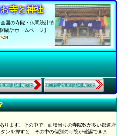
のお寺と神社
『全国の寺院・仏閣統計情
閣統計ホームページ】
07/28]
当市区町村別寺院数
7.面積当市区町村別寺院数
？
60カ寺あります。その中で、面積当りの寺院数が多い都道府
ボタンを押すと、その中の個別の寺院が確認できま