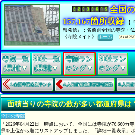
全国
157,167箇所収録
【
報発信』：名前別全国の寺院・仏
《寺院メイト》
ホーム
[As of 26/
寺院一覧
神社一覧
寺院ラン
神社ラン
(県別)▼
(県別)▼
キング▼
キング▼
1.全国寺院名別ランク
4.人口当都道府県別寺院数
6.人口
面積当りの寺院の数が多い都道府県は
全国の寺院
「2026年04月22日」時点において、全国には寺院が76,6
県を上位から順にリストアップしました。「詳細一覧表示」