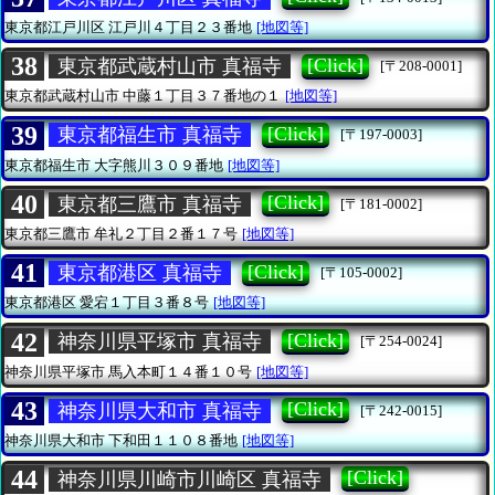
東京都江戸川区
江戸川４丁目２３番地
[地図等]
38
[Click]
東京都武蔵村山市 真福寺
[〒208-0001]
東京都武蔵村山市
中藤１丁目３７番地の１
[地図等]
39
[Click]
東京都福生市 真福寺
[〒197-0003]
東京都福生市
大字熊川３０９番地
[地図等]
40
[Click]
東京都三鷹市 真福寺
[〒181-0002]
東京都三鷹市
牟礼２丁目２番１７号
[地図等]
41
[Click]
東京都港区 真福寺
[〒105-0002]
東京都港区
愛宕１丁目３番８号
[地図等]
42
[Click]
神奈川県平塚市 真福寺
[〒254-0024]
神奈川県平塚市
馬入本町１４番１０号
[地図等]
43
[Click]
神奈川県大和市 真福寺
[〒242-0015]
神奈川県大和市
下和田１１０８番地
[地図等]
44
[Click]
神奈川県川崎市川崎区 真福寺