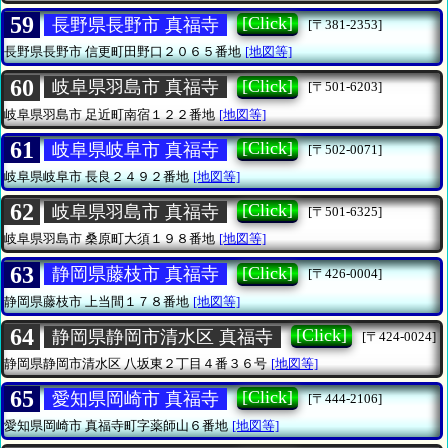
59
[Click]
長野県長野市 真福寺
[〒381-2353]
長野県長野市
信更町田野口２０６５番地
[地図等]
60
[Click]
岐阜県羽島市 真福寺
[〒501-6203]
岐阜県羽島市
足近町南宿１２２番地
[地図等]
61
[Click]
岐阜県岐阜市 真福寺
[〒502-0071]
岐阜県岐阜市
長良２４９２番地
[地図等]
62
[Click]
岐阜県羽島市 真福寺
[〒501-6325]
岐阜県羽島市
桑原町大須１９８番地
[地図等]
63
[Click]
静岡県藤枝市 真福寺
[〒426-0004]
静岡県藤枝市
上当間１７８番地
[地図等]
64
[Click]
静岡県静岡市清水区 真福寺
[〒424-0024]
静岡県静岡市清水区
八坂東２丁目４番３６号
[地図等]
65
[Click]
愛知県岡崎市 真福寺
[〒444-2106]
愛知県岡崎市
真福寺町字薬師山６番地
[地図等]