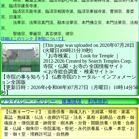
時宗、融通念佛宗、臨済宗妙心寺派、臨済宗南禅寺派、臨済宗円覚寺
派、臨済宗建長寺派、
臨済宗天龍寺派、臨済宗相国寺派、臨済宗東福寺派、曹洞宗、黄檗
宗、日蓮宗、
法華宗、法華宗真門流、顯本法華宗、本門佛立宗、本門法華宗、法相
宗、
聖徳宗、華厳宗、真言律宗、律宗
詳細はこのリンク【寺院について】
[This page was uploaded on 2026年07月28日
(火曜日)08時21分39秒]
『お寺検索』 ｜ Look for Temple
｜
2012-2026
Created by
Search Temples Corp.
寺院・仏閣・お寺の
全国情報サイト
≪お寺総合調査・
検索サイト≫
【寺院の事を知ろう】
仏教寺院のトータル・インフォメーシ
ョン全国版
【更新日時：2026年(令和08年)07月27日（月曜日）10時14分56
秒】
プライバシー・ポリシー
、
稼働環境
、
利用規約
【仏教キーワード】：追善供養・御魂入れ・夫婦墓・帰依・家墓・
墓誌・無縁墓・仏法・改葬許可証・法名・墓相・副葬品・改葬・御
魂抜き・僧侶派遣・納骨室・樹木葬・分骨・開眼供養・供養・合葬
墓・仏縁・御朱印・寺院墓地・祭祀・永代供養墓・仏事・本堂・お
堂・御々堂・埋葬許可証・自然葬