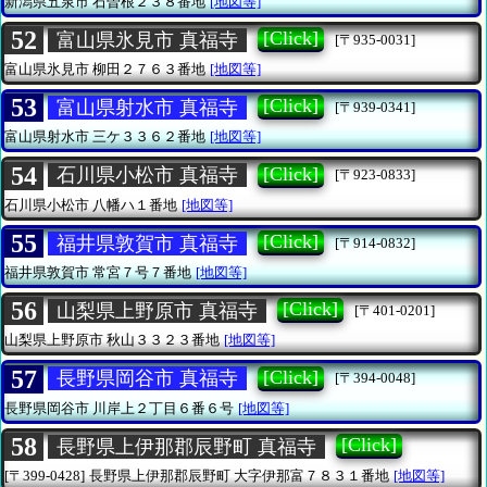
新潟県五泉市
石曽根２３８番地
[地図等]
52
[Click]
富山県氷見市 真福寺
[〒935-0031]
富山県氷見市
柳田２７６３番地
[地図等]
53
[Click]
富山県射水市 真福寺
[〒939-0341]
富山県射水市
三ケ３３６２番地
[地図等]
54
[Click]
石川県小松市 真福寺
[〒923-0833]
石川県小松市
八幡ハ１番地
[地図等]
55
[Click]
福井県敦賀市 真福寺
[〒914-0832]
福井県敦賀市
常宮７号７番地
[地図等]
56
[Click]
山梨県上野原市 真福寺
[〒401-0201]
山梨県上野原市
秋山３３２３番地
[地図等]
57
[Click]
長野県岡谷市 真福寺
[〒394-0048]
長野県岡谷市
川岸上２丁目６番６号
[地図等]
58
[Click]
長野県上伊那郡辰野町 真福寺
[〒399-0428]
長野県上伊那郡辰野町
大字伊那富７８３１番地
[地図等]