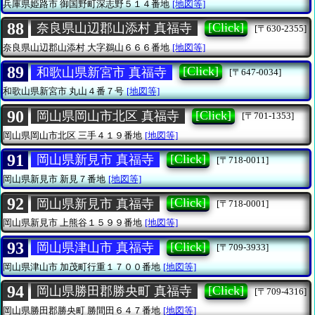
兵庫県姫路市
御国野町深志野５１４番地
[地図等]
88
[Click]
奈良県山辺郡山添村 真福寺
[〒630-2355]
奈良県山辺郡山添村
大字鵜山６６６番地
[地図等]
89
[Click]
和歌山県新宮市 真福寺
[〒647-0034]
和歌山県新宮市
丸山４番７号
[地図等]
90
[Click]
岡山県岡山市北区 真福寺
[〒701-1353]
岡山県岡山市北区
三手４１９番地
[地図等]
91
[Click]
岡山県新見市 真福寺
[〒718-0011]
岡山県新見市
新見７番地
[地図等]
92
[Click]
岡山県新見市 真福寺
[〒718-0001]
岡山県新見市
上熊谷１５９９番地
[地図等]
93
[Click]
岡山県津山市 真福寺
[〒709-3933]
岡山県津山市
加茂町行重１７００番地
[地図等]
94
[Click]
岡山県勝田郡勝央町 真福寺
[〒709-4316]
岡山県勝田郡勝央町
勝間田６４７番地
[地図等]