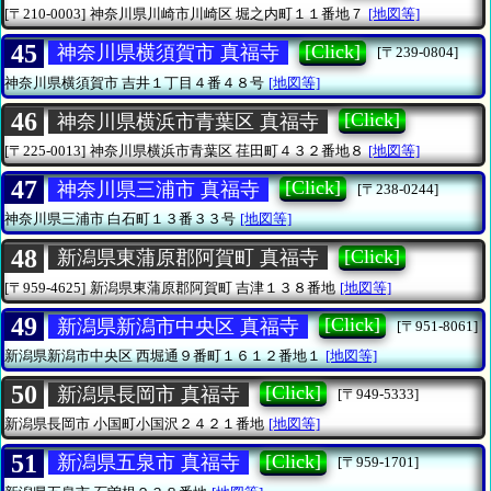
[〒210-0003]
神奈川県川崎市川崎区
堀之内町１１番地７
[地図等]
45
[Click]
神奈川県横須賀市 真福寺
[〒239-0804]
神奈川県横須賀市
吉井１丁目４番４８号
[地図等]
46
[Click]
神奈川県横浜市青葉区 真福寺
[〒225-0013]
神奈川県横浜市青葉区
荏田町４３２番地８
[地図等]
47
[Click]
神奈川県三浦市 真福寺
[〒238-0244]
神奈川県三浦市
白石町１３番３３号
[地図等]
48
[Click]
新潟県東蒲原郡阿賀町 真福寺
[〒959-4625]
新潟県東蒲原郡阿賀町
吉津１３８番地
[地図等]
49
[Click]
新潟県新潟市中央区 真福寺
[〒951-8061]
新潟県新潟市中央区
西堀通９番町１６１２番地１
[地図等]
50
[Click]
新潟県長岡市 真福寺
[〒949-5333]
新潟県長岡市
小国町小国沢２４２１番地
[地図等]
51
[Click]
新潟県五泉市 真福寺
[〒959-1701]