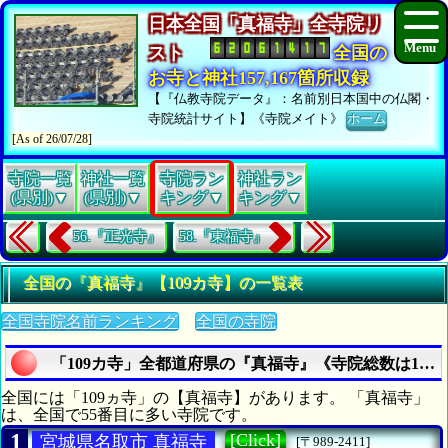
日本全国「真福寺」全寺院リ
スト
全国の
お寺と神社157,167箇所収録
【『仏教寺院データ』：名前別日本国中の仏閣・
寺院統計サイト】《寺院メイト》
ホーム
[As of 26/07/28]
寺院一覧
神社一覧
寺院ラン
神社ラン
(県別)▼
(県別)▼
キング▼
キング▼
56.『正光寺』
58.『東福寺』
全国の『真福寺』【109カ寺】の一覧表
全国寺院名前ランキング
全国の寺院
「109カ寺」全都道府県の『真福寺』《寺院総数は109
全国には「109ヵ寺」の【真福寺】があります。 「真福寺」
は、全国で55番目に多い寺院です。
1
[Click]
宮城県名取市 真福寺
[〒989-2411]