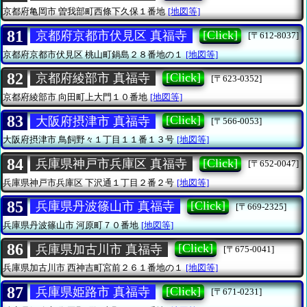
京都府亀岡市
曽我部町西條下久保１番地
[地図等]
81
[Click]
京都府京都市伏見区 真福寺
[〒612-8037]
京都府京都市伏見区
桃山町鍋島２８番地の１
[地図等]
82
[Click]
京都府綾部市 真福寺
[〒623-0352]
京都府綾部市
向田町上大門１０番地
[地図等]
83
[Click]
大阪府摂津市 真福寺
[〒566-0053]
大阪府摂津市
鳥飼野々１丁目１１番１３号
[地図等]
84
[Click]
兵庫県神戸市兵庫区 真福寺
[〒652-0047]
兵庫県神戸市兵庫区
下沢通１丁目２番２号
[地図等]
85
[Click]
兵庫県丹波篠山市 真福寺
[〒669-2325]
兵庫県丹波篠山市
河原町７０番地
[地図等]
86
[Click]
兵庫県加古川市 真福寺
[〒675-0041]
兵庫県加古川市
西神吉町宮前２６１番地の１
[地図等]
87
[Click]
兵庫県姫路市 真福寺
[〒671-0231]