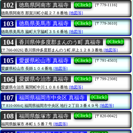
102
[Click]
徳島県阿南市 真福寺
[〒779-1116]
徳島県阿南市
那賀川町小延２７８番地
[地図等]
103
[Click]
徳島県美馬市 真福寺
[〒779-3610]
徳島県美馬市
脇町大字脇町３５６番地
[地図等]
104
[Click]
香川県仲多度郡まんのう町 真福寺
[〒766-0026]
香川県仲多度郡まんのう町
岸上１２８３番地
[地図等]
105
[Click]
愛媛県松山市 真福寺
[〒791-4503]
愛媛県松山市
長師１０４番地
[地図等]
106
[Click]
愛媛県今治市 真福寺
[〒799-2308]
愛媛県今治市
菊間町中川１０８６番地
[地図等]
107
[Click]
福岡県福岡市中央区 真福寺
[〒810-0064]
福岡県福岡市中央区
地行２丁目３番４９号
[地図等]
108
[Click]
福岡県飯塚市 真福寺
[〒820-0042]
福岡県飯塚市
本町１５番７号
[地図等]