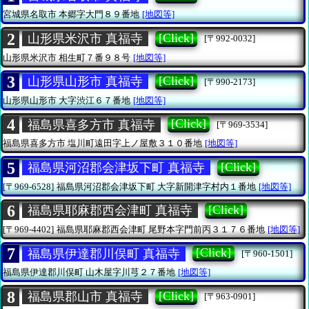
宮城県名取市
本郷字大門８９番地
[地図等]
2
[Click]
山形県米沢市 真福寺
[〒992-0032]
山形県米沢市
相生町７番９８号
[地図等]
3
[Click]
山形県山形市 真福寺
[〒990-2173]
山形県山形市
大字渋江６７番地
[地図等]
4
[Click]
福島県喜多方市 真福寺
[〒969-3534]
福島県喜多方市
塩川町遠田字上ノ屋敷３１０番地
[地図等]
5
[Click]
福島県河沼郡会津坂下町 真福寺
[〒969-6528]
福島県河沼郡会津坂下町
大字新開津字村内１番地
[地図等]
6
[Click]
福島県耶麻郡西会津町 真福寺
[〒969-4402]
福島県耶麻郡西会津町
尾野本字門前丙３１７６番地
[地図等]
7
[Click]
福島県伊達郡川俣町 真福寺
[〒960-1501]
福島県伊達郡川俣町
山木屋字川芎２７番地
[地図等]
8
[Click]
福島県郡山市 真福寺
[〒963-0901]