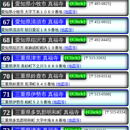
66
[Click]
愛知県小牧市 真福寺
[〒485-0825]
愛知県小牧市
大字下末１０６０番地
[地図等]
67
[Click]
愛知県清須市 真福寺
[〒452-0932]
愛知県清須市
朝日愛宕１８９番地
[地図等]
68
[Click]
愛知県稲沢市 真福寺
[〒492-8445]
愛知県稲沢市
南麻績町郷内１９番地
[地図等]
69
[Click]
三重県津市 真福寺
[〒515-3203]
三重県津市
美杉町下之川５６８９番地
[地図等]
70
[Click]
三重県鈴鹿市 真福寺
[〒519-0314]
三重県鈴鹿市
長澤町８４５番地
[地図等]
71
[Click]
三重県伊勢市 真福寺
[〒515-0508]
三重県伊勢市
柏町５２５番地
[地図等]
72
[Click]
三重県多気郡明和町 真福寺
[〒515-0334]
三重県多気郡明和町
大字中海８８番地
[地図等]