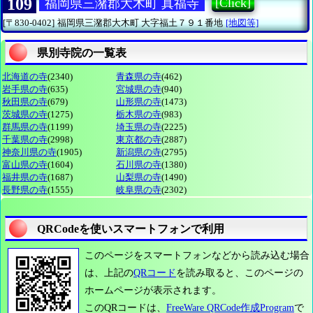
109
[Click]
福岡県三潴郡大木町 真福寺
[〒830-0402]
福岡県三潴郡大木町
大字福土７９１番地
[地図等]
県別寺院の一覧表
北海道の寺
(2340)
青森県の寺
(462)
岩手県の寺
(635)
宮城県の寺
(940)
秋田県の寺
(679)
山形県の寺
(1473)
茨城県の寺
(1275)
栃木県の寺
(983)
群馬県の寺
(1199)
埼玉県の寺
(2225)
千葉県の寺
(2998)
東京都の寺
(2887)
神奈川県の寺
(1905)
新潟県の寺
(2795)
富山県の寺
(1604)
石川県の寺
(1380)
福井県の寺
(1687)
山梨県の寺
(1490)
長野県の寺
(1555)
岐阜県の寺
(2302)
QRCodeを使いスマートフォンで利用
このページをスマートフォンなどから読み込む場合
は、上記の
QRコード
を読み取ると、このページの
ホームページが表示されます。
このQRコードは、
FreeWare QRCode作成Program
で