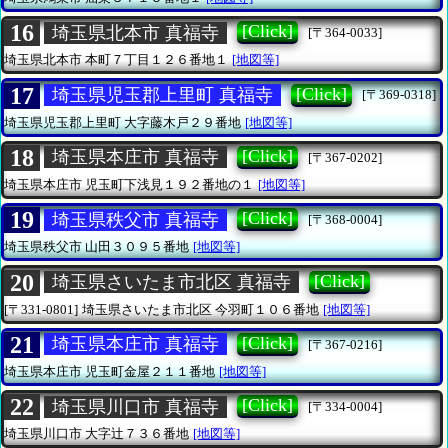
16
[Click]
埼玉県北本市 真福寺
[〒364-0033]
埼玉県北本市
本町７丁目１２６番地１
[地図等]
17
[Click]
埼玉県児玉郡上里町 真福寺
[〒369-0318]
埼玉県児玉郡上里町
大字藤木戸２９番地
[地図等]
18
[Click]
埼玉県本庄市 真福寺
[〒367-0202]
埼玉県本庄市
児玉町下浅見１９２番地の１
[地図等]
19
[Click]
埼玉県秩父市 真福寺
[〒368-0004]
埼玉県秩父市
山田３０９５番地
[地図等]
20
[Click]
埼玉県さいたま市北区 真福寺
[〒331-0801]
埼玉県さいたま市北区
今羽町１０６番地
[地図等]
21
[Click]
埼玉県本庄市 真福寺
[〒367-0216]
埼玉県本庄市
児玉町金屋２１１番地
[地図等]
22
[Click]
埼玉県川口市 真福寺
[〒334-0004]
埼玉県川口市
大字辻７３６番地
[地図等]