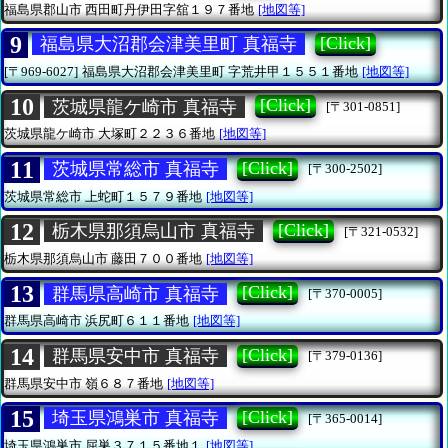
福島県郡山市
西田町丹伊田字舘１９７番地
[地図等]
9
[Click]
福島県大沼郡会津美里町 真福寺
[〒969-6027]
福島県大沼郡会津美里町
字荒井甲１５５１番地
[地図等]
10
[Click]
茨城県龍ケ崎市 真福寺
[〒301-0851]
茨城県龍ケ崎市
大塚町２２３６番地
[地図等]
11
[Click]
茨城県常総市 真福寺
[〒300-2502]
茨城県常総市
上蛇町１５７９番地
[地図等]
12
[Click]
栃木県那須烏山市 真福寺
[〒321-0532]
栃木県那須烏山市
藤田７００番地
[地図等]
13
[Click]
群馬県高崎市 真福寺
[〒370-0005]
群馬県高崎市
浜尻町６１１番地
[地図等]
14
[Click]
群馬県安中市 真福寺
[〒379-0136]
群馬県安中市
嶺６８７番地
[地図等]
15
[Click]
埼玉県鴻巣市 真福寺
[〒365-0014]
埼玉県鴻巣市
屈巣３７１５番地１
[地図等]