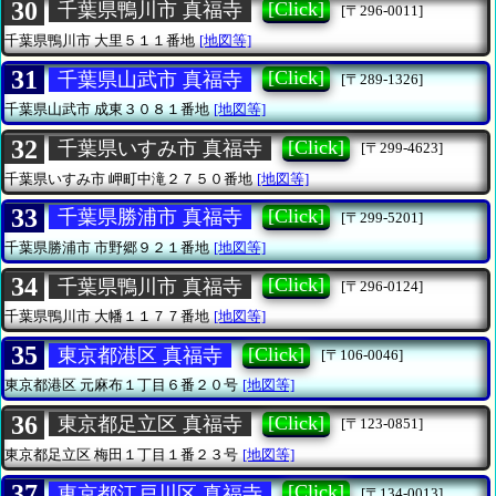
30
[Click]
千葉県鴨川市 真福寺
[〒296-0011]
千葉県鴨川市
大里５１１番地
[地図等]
31
[Click]
千葉県山武市 真福寺
[〒289-1326]
千葉県山武市
成東３０８１番地
[地図等]
32
[Click]
千葉県いすみ市 真福寺
[〒299-4623]
千葉県いすみ市
岬町中滝２７５０番地
[地図等]
33
[Click]
千葉県勝浦市 真福寺
[〒299-5201]
千葉県勝浦市
市野郷９２１番地
[地図等]
34
[Click]
千葉県鴨川市 真福寺
[〒296-0124]
千葉県鴨川市
大幡１１７７番地
[地図等]
35
[Click]
東京都港区 真福寺
[〒106-0046]
東京都港区
元麻布１丁目６番２０号
[地図等]
36
[Click]
東京都足立区 真福寺
[〒123-0851]
東京都足立区
梅田１丁目１番２３号
[地図等]
37
[Click]
東京都江戸川区 真福寺
[〒134-0013]