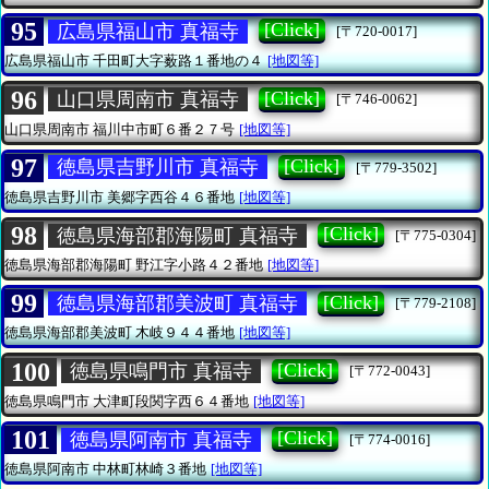
95
[Click]
広島県福山市 真福寺
[〒720-0017]
広島県福山市
千田町大字薮路１番地の４
[地図等]
96
[Click]
山口県周南市 真福寺
[〒746-0062]
山口県周南市
福川中市町６番２７号
[地図等]
97
[Click]
徳島県吉野川市 真福寺
[〒779-3502]
徳島県吉野川市
美郷字西谷４６番地
[地図等]
98
[Click]
徳島県海部郡海陽町 真福寺
[〒775-0304]
徳島県海部郡海陽町
野江字小路４２番地
[地図等]
99
[Click]
徳島県海部郡美波町 真福寺
[〒779-2108]
徳島県海部郡美波町
木岐９４４番地
[地図等]
100
[Click]
徳島県鳴門市 真福寺
[〒772-0043]
徳島県鳴門市
大津町段関字西６４番地
[地図等]
101
[Click]
徳島県阿南市 真福寺
[〒774-0016]
徳島県阿南市
中林町林崎３番地
[地図等]