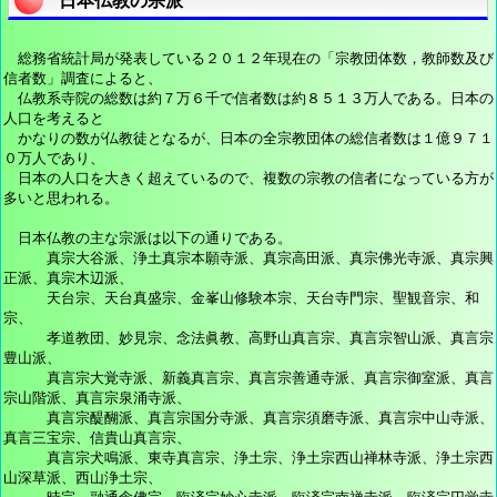
日本仏教の宗派
総務省統計局が発表している２０１２年現在の「宗教団体数，教師数及び
信者数」調査によると、
仏教系寺院の総数は約７万６千で信者数は約８５１３万人である。日本の
人口を考えると
かなりの数が仏教徒となるが、日本の全宗教団体の総信者数は１億９７１
０万人であり、
日本の人口を大きく超えているので、複数の宗教の信者になっている方が
多いと思われる。
日本仏教の主な宗派は以下の通りである。
真宗大谷派、浄土真宗本願寺派、真宗高田派、真宗佛光寺派、真宗興
正派、真宗木辺派、
天台宗、天台真盛宗、金峯山修験本宗、天台寺門宗、聖観音宗、和
宗、
孝道教団、妙見宗、念法眞教、高野山真言宗、真言宗智山派、真言宗
豊山派、
真言宗大覚寺派、新義真言宗、真言宗善通寺派、真言宗御室派、真言
宗山階派、真言宗泉涌寺派、
真言宗醍醐派、真言宗国分寺派、真言宗須磨寺派、真言宗中山寺派、
真言三宝宗、信貴山真言宗、
真言宗犬鳴派、東寺真言宗、浄土宗、浄土宗西山禅林寺派、浄土宗西
山深草派、西山浄土宗、