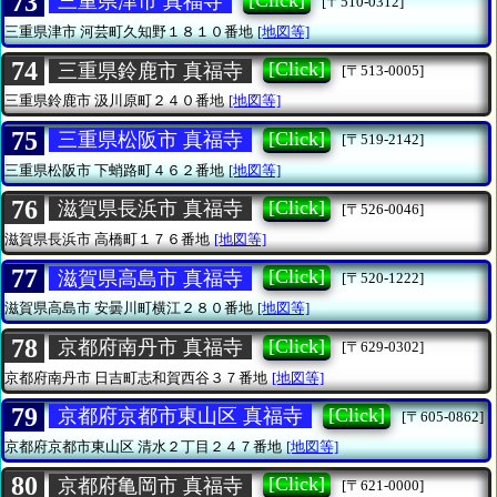
73
[Click]
三重県津市 真福寺
[〒510-0312]
三重県津市
河芸町久知野１８１０番地
[地図等]
74
[Click]
三重県鈴鹿市 真福寺
[〒513-0005]
三重県鈴鹿市
汲川原町２４０番地
[地図等]
75
[Click]
三重県松阪市 真福寺
[〒519-2142]
三重県松阪市
下蛸路町４６２番地
[地図等]
76
[Click]
滋賀県長浜市 真福寺
[〒526-0046]
滋賀県長浜市
高橋町１７６番地
[地図等]
77
[Click]
滋賀県高島市 真福寺
[〒520-1222]
滋賀県高島市
安曇川町横江２８０番地
[地図等]
78
[Click]
京都府南丹市 真福寺
[〒629-0302]
京都府南丹市
日吉町志和賀西谷３７番地
[地図等]
79
[Click]
京都府京都市東山区 真福寺
[〒605-0862]
京都府京都市東山区
清水２丁目２４７番地
[地図等]
80
[Click]
京都府亀岡市 真福寺
[〒621-0000]