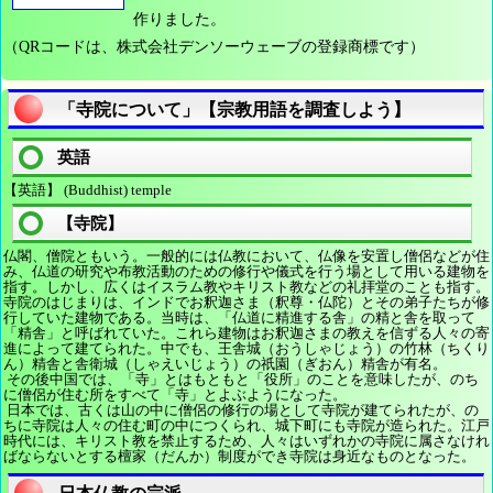
作りました。
（QRコードは、株式会社デンソーウェーブの登録商標です）
「寺院について」【宗教用語を調査しよう】
英語
【英語】 (Buddhist) temple
【寺院】
仏閣、僧院ともいう。一般的には仏教において、仏像を安置し僧侶などが住
み、仏道の研究や布教活動のための修行や儀式を行う場として用いる建物を
指す。しかし、広くはイスラム教やキリスト教などの礼拝堂のことも指す。
寺院のはじまりは、インドでお釈迦さま（釈尊・仏陀）とその弟子たちが修
行していた建物である。当時は、「仏道に精進する舎」の精と舎を取って
「精舎」と呼ばれていた。これら建物はお釈迦さまの教えを信ずる人々の寄
進によって建てられた。中でも、王舎城（おうしゃじょう）の竹林（ちくり
ん）精舎と舎衛城（しゃえいじょう）の祇園（ぎおん）精舎が有名。
その後中国では、「寺」とはもともと「役所」のことを意味したが、のち
に僧侶が住む所をすべて「寺」とよぶようになった。
日本では、古くは山の中に僧侶の修行の場として寺院が建てられたが、の
ちに寺院は人々の住む町の中につくられ、城下町にも寺院が造られた。江戸
時代には、キリスト教を禁止するため、人々はいずれかの寺院に属さなけれ
ばならないとする檀家（だんか）制度ができ寺院は身近なものとなった。