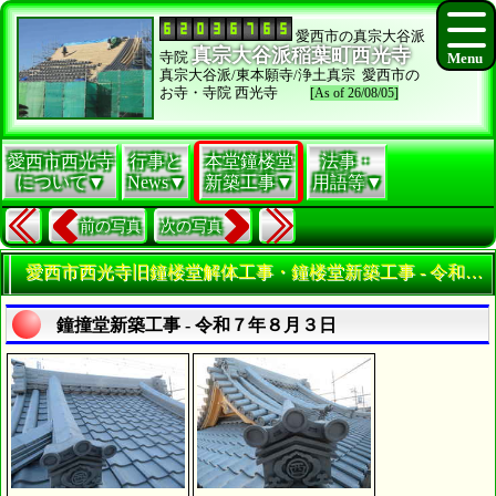
愛西市の真宗大谷派
真宗大谷派稲葉町西光寺
寺院
真宗大谷派/東本願寺/浄土真宗 愛西市の
お寺・寺院 西光寺
[As of 26/08/05]
愛西市西光寺
行事と
本堂鐘楼堂
法事・
について▼
News▼
新築工事▼
用語等▼
前の写真
次の写真
愛西市西光寺旧鐘楼堂解体工事・鐘楼堂新築工事 - 令和７年８月-９月 | 寺院・お寺の建築工事履歴写真
鐘撞堂新築工事 - 令和７年８月３日