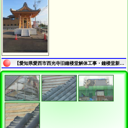
【愛知県愛西市西光寺旧鐘楼堂解体工事・鐘楼堂新築工事 - 令和７年８月-９月 | 寺院・お寺の建築工事履歴写真】の説明終了