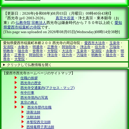
【更新日：2026年(令和08年)08月03日（月曜日）09時40分43秒】
『西光寺.jp© 2003-2026』
真宗大谷派
・浄土真宗・東本願寺（お
東）の
仏教寺院
宗教法人
西光寺は鎌倉時代から７５０年以上続く
愛知
県愛西市稲葉町の寺院
です。
[This page was uploaded on 2026年08月05日(Wednesday)08時14分38秒]
愛知県愛西市稲葉町本郷２００ 西光寺の周辺寺院：
愛西市大法寺
・
玉泉寺
・
安清院
・
永敬寺
・
明通寺
・
正覺寺
・
阿弥陀寺
・
浄法寺
・
信力寺
・
万瑞寺
・
明教寺
・
隨念寺
・
世尊寺
・
大聖院
・
大法寺
・
玉泉寺
・
安清院
・
永敬寺
・
明
通寺
・
正覺寺
・
阿弥陀寺
・
浄法寺
・
信力寺
・
万瑞寺
・
明教寺
・
隨念寺
・
世
尊寺
・
大聖院
・
クリックして仏教情報を開く
【愛西市西光寺ホームページのサイトマップ】
住職の挨拶
西光寺の歴史
西光寺交通案内(アクセス・マップ)
年中行事
西光寺境内の写真
真宗の教え
西光寺歴代住職
諦善法師
法順法師
本誓院西元法師
西帰菴釋子憲法師