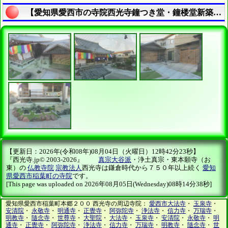
【愛知県愛西市の寺院西光寺鐘つき堂・鐘楼堂新築工事の趣意書 | 寺院・お寺の建築工事履歴写真】の説明終了
【更新日：2026年(令和08年)08月04日（火曜日）12時42分23秒】
『西光寺.jp© 2003-2026』
真宗大谷派
・浄土真宗・東本願寺（お
東）の
仏教寺院
宗教法人
西光寺は鎌倉時代から７５０年以上続く
愛知
県愛西市稲葉町の寺院
です。
[This page was uploaded on 2026年08月05日(Wednesday)08時14分38秒]
愛知県愛西市稲葉町本郷２００ 西光寺の周辺寺院：
愛西市大法寺
・
玉泉寺
・
安清院
・
永敬寺
・
明通寺
・
正覺寺
・
阿弥陀寺
・
浄法寺
・
信力寺
・
万瑞寺
・
明教寺
・
隨念寺
・
世尊寺
・
大聖院
・
大法寺
・
玉泉寺
・
安清院
・
永敬寺
・
明
通寺
・
正覺寺
・
阿弥陀寺
・
浄法寺
・
信力寺
・
万瑞寺
・
明教寺
・
隨念寺
・
世