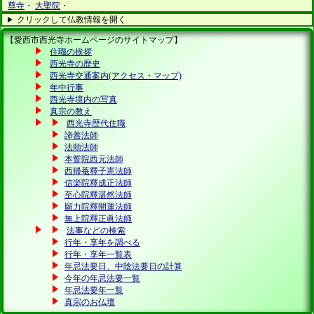
尊寺
・
大聖院
・
クリックして仏教情報を開く
【愛西市西光寺ホームページのサイトマップ】
住職の挨拶
西光寺の歴史
西光寺交通案内(アクセス・マップ)
年中行事
西光寺境内の写真
真宗の教え
西光寺歴代住職
諦善法師
法順法師
本誓院西元法師
西帰菴釋子憲法師
信楽院釋成正法師
至心院釋湛然法師
願力院釋開運法師
無上院釋正眞法師
法事などの検索
行年・享年を調べる
行年・享年一覧表
年忌法要日、中陰法要日の計算
今年の年忌法要一覧
年忌法要年一覧
真宗のお仏壇