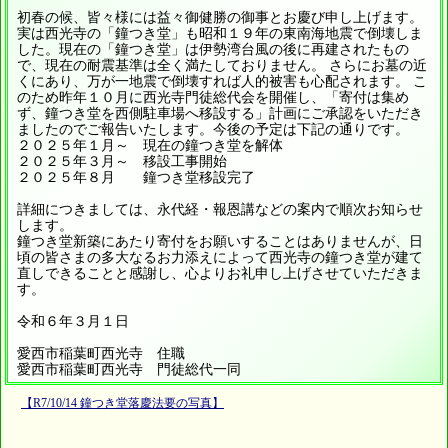
初春の候、皆々様には益々御健勝の御事とお慶び申し上げます。
実は西光寺の「鐘つき堂」も昭和１９年の東南海地震で倒壊しま
した。現在の「鐘つき堂」は伊勢湾台風の後に再建されたもの
で、現在の耐震基準は全く満たしておりません。 さらにお墓の近
くにあり、万が一地震で倒壊すれば人的被害も心配されます。 こ
のため昨年１０月に西光寺門徒総代会を開催し、「寄付は集め
ず、鐘つき堂を西側駐車場へ移設する」計画にご承認をいただき
ましたのでご報告いたします。今後の予定は下記の通りです。
２０２５年１月～ 現在の鐘つき堂を解体
２０２５年３月～ 移設工事開始
２０２５年８月 鐘つき堂移設完了
詳細につきましては、永代経・報恩講などの案内で順次お知らせ
します。
鐘つき堂新築にあたり寄付をお願いすることはありませんが、日
頃の皆さまの多大なるお力添えによって西光寺の鐘つき堂が建て
直しできることと感謝し、心よりお礼申し上げさせていただきま
す。
令和６年３月１日
愛西市稲葉町西光寺 住職
愛西市稲葉町西光寺 門徒総代一同
【R7/10/14 鐘つき堂落慶法要の写真】