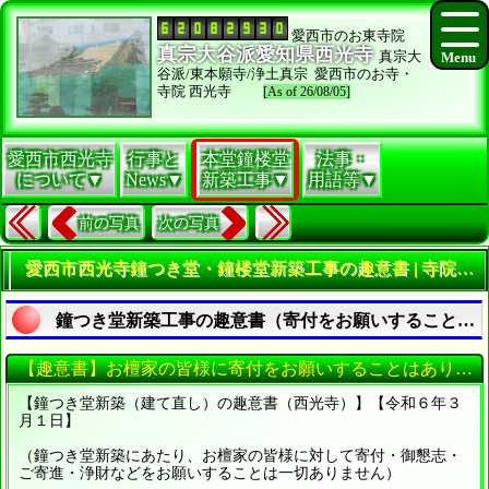
愛西市のお東寺院
真宗大谷派愛知県西光寺
真宗大
谷派/東本願寺/浄土真宗 愛西市のお寺・
寺院 西光寺
[As of 26/08/05]
愛西市西光寺
行事と
本堂鐘楼堂
法事・
について▼
News▼
新築工事▼
用語等▼
前の写真
次の写真
愛西市西光寺鐘つき堂・鐘楼堂新築工事の趣意書 | 寺院・お寺の建築工事履歴写真
鐘つき堂新築工事の趣意書（寄付をお願いすることはありません）
【趣意書】お檀家の皆様に寄付をお願いすることはありません
【鐘つき堂新築（建て直し）の趣意書（西光寺）】【令和６年３
月１日】
（鐘つき堂新築にあたり、お檀家の皆様に対して寄付・御懇志・
ご寄進・浄財などをお願いすることは一切ありません）