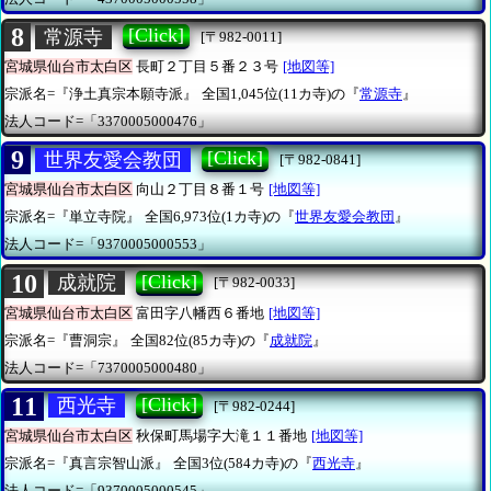
8
[Click]
常源寺
[〒982-0011]
宮城県仙台市太白区
長町２丁目５番２３号
[地図等]
宗派名=『浄土真宗本願寺派』
全国1,045位(11カ寺)の『
常源寺
』
法人コード=「3370005000476」
9
[Click]
世界友愛会教団
[〒982-0841]
宮城県仙台市太白区
向山２丁目８番１号
[地図等]
宗派名=『単立寺院』
全国6,973位(1カ寺)の『
世界友愛会教団
』
法人コード=「9370005000553」
10
[Click]
成就院
[〒982-0033]
宮城県仙台市太白区
富田字八幡西６番地
[地図等]
宗派名=『曹洞宗』
全国82位(85カ寺)の『
成就院
』
法人コード=「7370005000480」
11
[Click]
西光寺
[〒982-0244]
宮城県仙台市太白区
秋保町馬場字大滝１１番地
[地図等]
宗派名=『真言宗智山派』
全国3位(584カ寺)の『
西光寺
』
法人コード=「9370005000545」