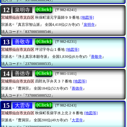
12
[Click]
泉明寺
[〒982-0241]
宮城県仙台市太白区
秋保町湯元字薬師９９番地
[地図等]
宗派名=『真言宗智山派』
全国4,418位(2カ寺)の『
泉明寺
』
法人コード=「8370005000546」
13
[Click]
善敬寺
[〒982-0231]
宮城県仙台市太白区
坪沼字寺山１番地
[地図等]
宗派名=『浄土真宗本願寺派』
全国1,830位(6カ寺)の『
善敬寺
』
法人コード=「2370005000535」
14
[Click]
善徳寺
[〒981-1101]
宮城県仙台市太白区
四郎丸字弁天３７番地
[地図等]
宗派名=『曹洞宗』
全国184位(52カ寺)の『
善徳寺
』
法人コード=「7370005000522」
15
[Click]
大雲寺
[〒982-0243]
宮城県仙台市太白区
秋保町長袋字水上北２８番地
[地図等]
宗派名=『曹洞宗』
全国200位(49カ寺)の『
大雲寺
』