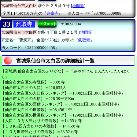
宮城県仙台市太白区
萩ケ丘２８番９号
[地図等]
全国1,145位(10カ寺)の『
蓮臺寺
』
法人コード=「3370005009088」
33
[Click]
鉤取寺
[〒982-0804]
宮城県仙台市太白区
鈎取４丁目１番２１号
[地図等]
宗派名=『曹洞宗』
全国6,973位(1カ寺)の『
鉤取寺
』
法人コード=「5370005000458」
宮城県仙台市太白区の詳細統計一覧
【宮城県 仙台市太白区のふりがな】＝「みやぎけん せんだいしたいはく
く」
【仙台市太白区の寺院数】＝33カ寺
【仙台市太白区の人口】＝226,855人
【仙台市太白区の人口数ランキング】＝130位(全国1,866市区町村中)
【仙台市太白区の面積】＝228.39平方Km
【仙台市太白区の面積ランキング】＝543位(全国1,866市区町村中)
【仙台市太白区の世帯数】＝98,456世帯
【仙台市太白区の世帯数ランキング】＝129位(全国1,866市区町村中)
【人口１０万人当たりの寺院数】＝14.55カ寺
【１０Km四方当たりの寺院数】＝14.45カ寺
【１０万世帯当たりの寺院数】＝33.52カ寺