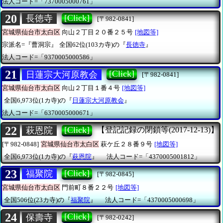
法人コード=「7370005000761」
20
[Click]
長徳寺
[〒982-0841]
宮城県仙台市太白区
向山２丁目２０番２５号
[地図等]
宗派名=『曹洞宗』
全国62位(103カ寺)の『
長徳寺
』
法人コード=「9370005000586」
21
[Click]
日蓮宗大河原教会
[〒982-0841]
宮城県仙台市太白区
向山２丁目１番４号
[地図等]
全国6,973位(1カ寺)の『
日蓮宗大河原教会
』
法人コード=「6370005000671」
22
[Click]
萩恩院
【登記記録の閉鎖等(2017-12-13)】
[〒982-0848]
宮城県仙台市太白区
萩ケ丘２８番９号
[地図等]
全国6,973位(1カ寺)の『
萩恩院
』
法人コード=「4370005001812」
23
[Click]
福聚院
[〒982-0845]
宮城県仙台市太白区
門前町８番２２号
[地図等]
全国506位(23カ寺)の『
福聚院
』
法人コード=「4370005000698」
24
[Click]
保壽寺
[〒982-0242]