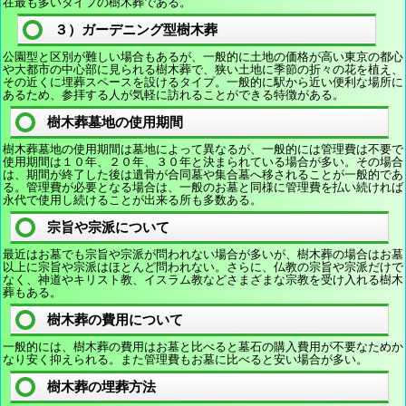
在最も多いタイプの樹木葬である。
３）ガーデニング型樹木葬
公園型と区別が難しい場合もあるが、一般的に土地の価格が高い東京の都心
や大都市の中心部に見られる樹木葬で、狭い土地に季節の折々の花を植え、
その近くに埋葬スペースを設けるタイプ。一般的に駅から近い便利な場所に
あるため、参拝する人が気軽に訪れることができる特徴がある。
樹木葬墓地の使用期間
樹木葬墓地の使用期間は墓地によって異なるが、一般的には管理費は不要で
使用期間は１０年、２０年、３０年と決まられている場合が多い。その場合
は、期間が終了した後は遺骨が合同墓や集合墓へ移されることが一般的であ
る。管理費が必要となる場合は、一般のお墓と同様に管理費を払い続ければ
永代で使用し続けることが出来る所も多数ある。
宗旨や宗派について
最近はお墓でも宗旨や宗派が問われない場合が多いが、樹木葬の場合はお墓
以上に宗旨や宗派はほとんど問われない。さらに、仏教の宗旨や宗派だけで
なく、神道やキリスト教、イスラム教などさまざまな宗教を受け入れる樹木
葬もある。
樹木葬の費用について
一般的には、樹木葬の費用はお墓と比べると墓石の購入費用が不要なためか
なり安く抑えられる。また管理費もお墓に比べると安い場合が多い。
樹木葬の埋葬方法