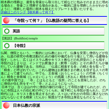
樹木葬の埋葬は、遺骨を骨壷から取り出して紙などに包みそのまま土に埋め
る場合と、骨壷ごと埋葬する場合がある。一般的に誰を埋葬したかがわかる
ように、埋葬した場所に樹木を植えたりプレートを置いたりする。
詳細はこのリンク【樹木葬って何？】
「寺院って何？」【仏教語の疑問に答える】
英語
【英語】 (Buddhist) temple
【寺院】
仏閣、僧院ともいう。一般的には仏教において、仏像を安置し僧侶などが住
み、仏道の研究や布教活動のための修行や儀式を行う場として用いる建物を
指す。しかし、広くはイスラム教やキリスト教などの礼拝堂のことも指す。
寺院のはじまりは、インドでお釈迦さま（釈尊・仏陀）とその弟子たちが修
行していた建物である。当時は、「仏道に精進する舎」の精と舎を取って
「精舎」と呼ばれていた。これら建物はお釈迦さまの教えを信ずる人々の寄
進によって建てられた。中でも、王舎城（おうしゃじょう）の竹林（ちくり
ん）精舎と舎衛城（しゃえいじょう）の祇園（ぎおん）精舎が有名。
その後中国では、「寺」とはもともと「役所」のことを意味したが、のち
に僧侶が住む所をすべて「寺」とよぶようになった。
日本では、古くは山の中に僧侶の修行の場として寺院が建てられたが、の
ちに寺院は人々の住む町の中につくられ、城下町にも寺院が造られた。江戸
時代には、キリスト教を禁止するため、人々はいずれかの寺院に属さなけれ
ばならないとする檀家（だんか）制度ができ寺院は身近なものとなった。
日本仏教の宗派