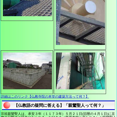
詳細はこのリンク【仏教寺院の本堂の建築方法って何？】
【仏教語の疑問に答える】「親鸞聖人って何？」
宗祖親鸞聖人は、承安３年（１１７３年）５月２１日(旧暦の４月１日)に京