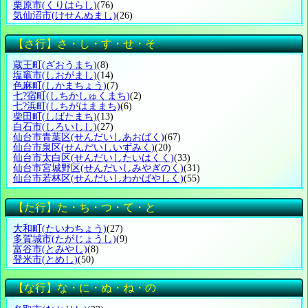
栗原市
(くりはらし)
(76)
気仙沼市
(けせんぬまし)
(26)
【さ行】さ・し・す・せ・そ
蔵王町
(ざおうまち)
(8)
塩竈市
(しおがまし)
(14)
色麻町
(しかまちょう)
(7)
七?宿町
(しちかしゅくまち)
(2)
七?浜町
(しちがはままち)
(6)
柴田町
(しばたまち)
(13)
白石市
(しろいしし)
(27)
仙台市青葉区
(せんだいしあおばく)
(67)
仙台市泉区
(せんだいしいずみく)
(20)
仙台市太白区
(せんだいしたいはくく)
(33)
仙台市宮城野区
(せんだいしみやぎのく)
(31)
仙台市若林区
(せんだいしわかばやしく)
(55)
【た行】た・ち・つ・て・と
大和町
(たいわちょう)
(27)
多賀城市
(たがじょうし)
(9)
富谷市
(とみやし)
(8)
登米市
(とめし)
(50)
【な行】な・に・ぬ・ね・の