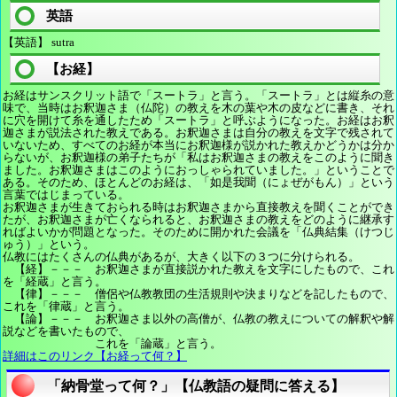
英語
【英語】 sutra
【お経】
お経はサンスクリット語で「スートラ」と言う。「スートラ」とは縦糸の意
味で、当時はお釈迦さま（仏陀）の教えを木の葉や木の皮などに書き、それ
に穴を開けて糸を通したため「スートラ」と呼ぶようになった。お経はお釈
迦さまが説法された教えである。お釈迦さまは自分の教えを文字で残されて
いないため、すべてのお経が本当にお釈迦様が説かれた教えかどうかは分か
らないが、お釈迦様の弟子たちが「私はお釈迦さまの教えをこのように聞き
ました。お釈迦さまはこのようにおっしゃられていました。」ということで
ある。そのため、ほとんどのお経は、「如是我聞（にょぜがもん）」という
言葉ではじまっている。
お釈迦さまが生きておられる時はお釈迦さまから直接教えを聞くことができ
たが、お釈迦さまが亡くなられると、お釈迦さまの教えをどのように継承す
ればよいかが問題となった。そのために開かれた会議を「仏典結集（けつじ
ゅう）」という。
仏教にはたくさんの仏典があるが、大きく以下の３つに分けられる。
【経】－－－ お釈迦さまが直接説かれた教えを文字にしたもので、これ
を「経蔵」と言う。
【律】－－－ 僧侶や仏教教団の生活規則や決まりなどを記したもので、
これを「律蔵」と言う。
【論】－－－ お釈迦さま以外の高僧が、仏教の教えについての解釈や解
説などを書いたもので、
これを「論蔵」と言う。
詳細はこのリンク【お経って何？】
「納骨堂って何？」【仏教語の疑問に答える】