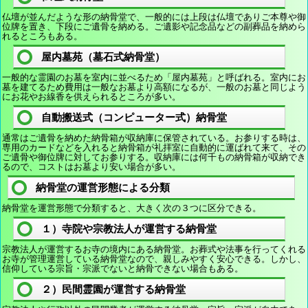
仏壇が並んだような形の納骨堂で、一般的には上段は仏壇でありご本尊や御
位牌を置き、下段にご遺骨を納める。ご遺影や記念品などの副葬品を納めら
れるところもある。
屋内墓苑（墓石式納骨堂）
一般的な霊園のお墓を室内に並べるため「屋内墓苑」と呼ばれる。室内にお
墓を建てるため費用は一般なお墓より高額になるが、一般のお墓と同じよう
にお花やお線香を供えられるところが多い。
自動搬送式（コンピューター式）納骨堂
通常はご遺骨を納めた納骨箱が収納庫に保管されている。お参りする時は、
専用のカードなどを入れると納骨箱が礼拝室に自動的に運ばれて来て、その
ご遺骨や御位牌に対してお参りする。収納庫には何千もの納骨箱が収納でき
るので、コストはお墓より安い場合が多い。
納骨堂の運営形態による分類
納骨堂を運営形態で分類すると、大きく次の３つに区分できる。
１）寺院や宗教法人が運営する納骨堂
宗教法人が運営するお寺の境内にある納骨堂。お葬式や法事を行ってくれる
お寺が管理運営している納骨堂なので、親しみやすく安心できる。しかし、
信仰している宗旨・宗派でないと納骨できない場合もある。
２）民間霊園が運営する納骨堂