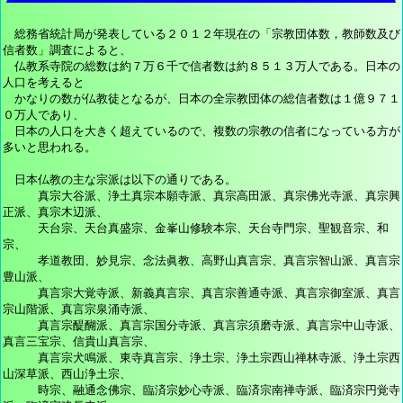
総務省統計局が発表している２０１２年現在の「宗教団体数，教師数及び
信者数」調査によると、
仏教系寺院の総数は約７万６千で信者数は約８５１３万人である。日本の
人口を考えると
かなりの数が仏教徒となるが、日本の全宗教団体の総信者数は１億９７１
０万人であり、
日本の人口を大きく超えているので、複数の宗教の信者になっている方が
多いと思われる。
日本仏教の主な宗派は以下の通りである。
真宗大谷派、浄土真宗本願寺派、真宗高田派、真宗佛光寺派、真宗興
正派、真宗木辺派、
天台宗、天台真盛宗、金峯山修験本宗、天台寺門宗、聖観音宗、和
宗、
孝道教団、妙見宗、念法眞教、高野山真言宗、真言宗智山派、真言宗
豊山派、
真言宗大覚寺派、新義真言宗、真言宗善通寺派、真言宗御室派、真言
宗山階派、真言宗泉涌寺派、
真言宗醍醐派、真言宗国分寺派、真言宗須磨寺派、真言宗中山寺派、
真言三宝宗、信貴山真言宗、
真言宗犬鳴派、東寺真言宗、浄土宗、浄土宗西山禅林寺派、浄土宗西
山深草派、西山浄土宗、
時宗、融通念佛宗、臨済宗妙心寺派、臨済宗南禅寺派、臨済宗円覚寺