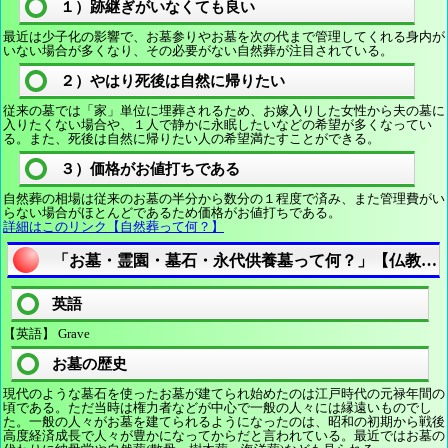
１）跡継ぎがいなくても良い
最近は少子化の影響で、お墓参りやお墓を次の代まで管理してくれる身内が
いない場合が多くなり、その必要がない自然葬が注目されている。
２）やはり死後は自然に帰りたい
従来の墓では「家」単位に埋葬されるため、お嫁入りした女性から夫の墓に
入りたくない場合や、１人で静かに永眠したいなどの希望が多くなってい
る。また、死後は自然に帰りたい人の希望満たすことができる。
３）価格がお値打ちである
自然葬の相場は従来のお墓の半分から数分の１程度で済み、また管理費がい
らない場合がほとんどであるため価格がお値打ちである。
詳細はこのリンク【自然葬って何？】
「お墓・霊園・墓石・永代供養墓って何？」【仏教語
英語
【英語】 Grave
お墓の歴史
現代のような墓石を使ったお墓が建てられ始めたのは江戸時代の元禄年間の
頃である。ただ当時は権力者などが中心で一般の人々には縁遠いものでし
た。一般の人々がお墓を建てられるようになったのは、昭和の初期から戦後
高度経済成長で人々が豊かになってからだと言われている。最近ではお墓の