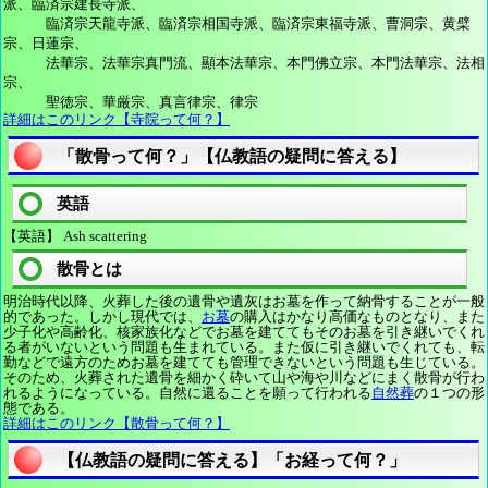
派、臨済宗建長寺派、
臨済宗天龍寺派、臨済宗相国寺派、臨済宗東福寺派、曹洞宗、黄檗
宗、日蓮宗、
法華宗、法華宗真門流、顯本法華宗、本門佛立宗、本門法華宗、法相
宗、
聖徳宗、華厳宗、真言律宗、律宗
詳細はこのリンク【寺院って何？】
「散骨って何？」【仏教語の疑問に答える】
英語
【英語】 Ash scattering
散骨とは
明治時代以降、火葬した後の遺骨や遺灰はお墓を作って納骨することが一般
的であった。しかし現代では、
お墓
の購入はかなり高価なものとなり、また
少子化や高齢化、核家族化などでお墓を建ててもそのお墓を引き継いでくれ
る者がいないという問題も生まれている。また仮に引き継いでくれても、転
勤などで遠方のためお墓を建てても管理できないという問題も生じている。
そのため、火葬された遺骨を細かく砕いて山や海や川などにまく散骨が行わ
れるようになっている。自然に還ることを願って行われる
自然葬
の１つの形
態である。
詳細はこのリンク【散骨って何？】
【仏教語の疑問に答える】「お経って何？」