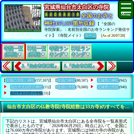
宮城県仙台市太白区の寺院
全国のお寺と
神社157,167箇所収録
【『全国の
寺院探索』：名前別全国のお寺ランキング発信サ
イト】《寺院メイト》
ホーム
[As of 26/07/28]
寺院一覧
神社一覧
寺院ラン
神社ラン
(県別)▼
(県別)▼
キング▼
キング▼
3.『仙台市若林区』
5.『仙台市泉区』
【
全国の寺院と神社
(157,167)】 【
全国の神社
(80,507)
宮城県の神社
(942)
仙台市太白区の神社
(11)】 【
全国の寺院
(76,660)
宮城県の寺院
(940)
仙台市太白区の寺院
(33)】
仙台市太白区の仏教寺院(寺院総数は33カ寺)のすべてを知
下記のリストは、宮城県仙台市太白区にある全寺院を一覧表形式
で表示したものです。「2026年06月29日」時点において、全国に
は76,660カ寺の寺院があります。宮城県には940カ寺の寺院があ