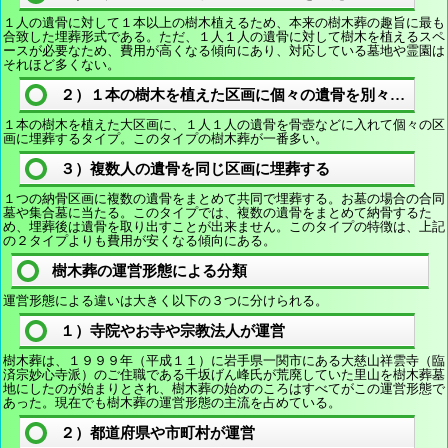
１人の遺骨に対して１本以上の樹木植えるため、本来の樹木葬の趣旨に最も
合致した埋葬形式である。ただ、１人１人の遺骨に対して樹木を植えるスペ
ースが必要なため、費用が高くなる傾向にあり、対応している墓地や霊園は
それほど多くない。
２）１本の樹木を植えた区画に個々の遺骨を別々に埋葬
１本の樹木を植えた大区画に、１人１人の遺骨を骨壺などに入れて個々の区
画に埋葬するタイプ。このタイプの樹木葬が一番多い。
３）複数人の遺骨を同じ区画に埋葬する
１つの納骨区画に複数の遺骨をまとめて共同で埋葬する。お墓の場合の合同
墓や集合墓に当たる。このタイプでは、複数の遺骨をまとめて納骨するた
め、埋葬後は遺骨を取り出すことが出来ません。このタイプの特徴は、上記
の２タイプよりも費用が安くなる傾向にある。
樹木葬の運営形態による分類
運営形態による違いは大きく以下の３つに分けられる。
１）寺院やお寺や宗教法人が運営
樹木葬は、１９９９年（平成１１）に岩手県一関市にある大慈山祥雲寺（臨
済宗妙心寺派）のご住職である千坂げん峰氏が荒廃していた里山を樹木葬墓
地にしたのが始まりとされ、樹木葬の始めのころはすべてがこの運営形態で
あった。現在でも樹木葬の運営形態の主流を占めている。
２）都道府県や市町村が運営