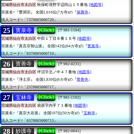
宮城県仙台市太白区
秋保町境野字辺田山１５番地
[地図等]
宗派名=『曹洞宗』
全国1,616位(7カ寺)の『
保壽寺
』
法人コード=「7370005000720」
25
[Click]
寳泉寺
[〒981-1104]
宮城県仙台市太白区
中田１丁目８番１６号
[地図等]
宗派名=『真言宗智山派』
全国142位(64カ寺)の『
寳泉寺
』
法人コード=「9370005000710」
26
[Click]
寳善寺
[〒982-0231]
宮城県仙台市太白区
坪沼字北ノ中４７番地
[地図等]
宗派名=『浄土宗』
全国1,830位(6カ寺)の『
寳善寺
』
法人コード=「2370005000717」
27
[Click]
宝林寺
[〒981-1102]
宮城県仙台市太白区
袋原字内手７１番地
[地図等]
宗派名=『真宗大谷派』
全国197位(50カ寺)の『
宝林寺
』
法人コード=「6370005000713」
28
[Click]
妙護寺
[〒982-0841]