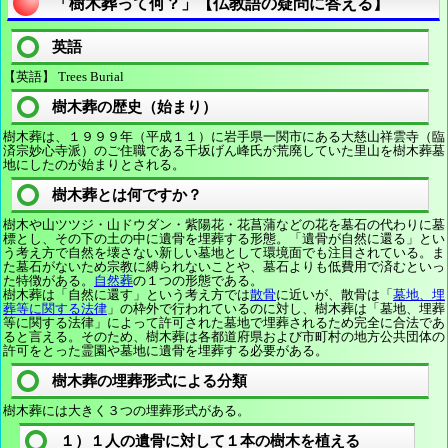
「樹木葬って何？」【仏教語の疑問に答える】
英語
【英語】 Trees Burial
樹木葬の歴史（始まり）
樹木葬は、１９９９年（平成１１）に岩手県一関市にある大慈山祥雲寺（臨
済宗妙心寺派）のご住職である千坂げん峰氏が荒廃していた里山を樹木葬墓
地にしたのが始まりとされる。
樹木葬とは何ですか？
樹木や山ツツジ・山ドウダン・紫陽花・花菖蒲などの花を墓石の代わりに墓
標とし、その下の土の中に遺骨を埋葬する形態。「遺骨が自然に還る」とい
う考え方で自然を壊さない新しい墓地として環境面でも注目されている。ま
た墓石がないため宗教に縛られないことや、墓石よりも低費用で済むといっ
た特徴がある。
自然葬
の１つの形態である。
樹木葬は「自然に還す」という考え方では
散骨
に近いが、散骨は「
墓地、埋
葬等に関する法律
」の枠外で行われているのに対し、樹木葬は「墓地、埋葬
等に関する法律」によって許可された墓地で埋葬されるため完全に合法であ
ると言える。そのため、樹木葬は各都道府県および市町村の地方公共団体の
許可をとった霊園や墓地に遺骨を埋葬する必要がある。
樹木葬の埋葬形式による分類
樹木葬には大きく３つの埋葬形式がある。
１）１人の遺骨に対して１本の樹木を植える