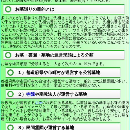
代わりに納骨堂や自然葬(散骨、樹木葬、海洋葬)なども見られる。
お墓詣りの目的とは
多くの方がお墓参りの目的はご先祖さまに会いに行くことであり、お墓の前
で手を合わせることが先祖供養になると考えられています。先祖供養も間違
いではありませんが、第一の目的はお墓に参りすることでご先祖さまを通し
て私たちが仏教の教えに出会うことです。つまり我々は煩悩の中でしか生き
ることのできない自分に気づき、我々のいのちが無限の智慧と無限の慈悲を
お持ちの阿弥陀仏に生かされている事実に目覚めることです。これにより、
阿弥陀仏に帰依し念仏することによって、今生きているいのちに光があてら
れ、現在のいのちが充実したものとなるのです。
お墓・霊園・墓地の運営形態による分類
お墓を経営形態で分類すると、大きく次の３つに区分できる。
１）都道府県や市町村が運営する公営墓地
都道府県や市区町村の自治体が運営する墓地で一般的に大規模霊園が多い。
使用料や管理料が安く、宗旨・宗派についての制限がない。
２）
寺院
や宗教法人が運営する墓地
宗教法人が運営する
お寺
の境内にある墓地。以前は墓地の基本はお寺の境内
であり、お墓のイメージとして最も定着している形である。お葬式や法事を
行ってくれるお寺が管理運営している墓地なので、親しみやすく安心してお
墓を建てることができる。しかし、信仰している宗旨・宗派でないとお墓を
建てれない場合もあり、お墓のデザインに制約がある場合もある。
３）民間霊園が運営する墓地