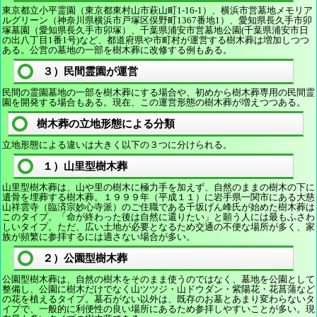
東京都立小平霊園（東京都東村山市萩山町1-16-1）、横浜市営墓地メモリア
ルグリーン（神奈川県横浜市戸塚区俣野町1367番地1）、愛知県長久手市卯
塚墓園（愛知県長久手市卯塚）、千葉県浦安市営墓地公園(千葉県浦安市日
の出八丁目1番1号)など、都道府県や市町村が運営する樹木葬は増加しつつ
ある。公営の墓地の一部を樹木葬に改修する例もある。
３）民間霊園が運営
民間の霊園墓地の一部を樹木葬にする場合や、初めから樹木葬専用の民間霊
園を開発する場合もある。現在、この運営形態の樹木葬が増えつつある。
樹木葬の立地形態による分類
立地形態による違いは大きく以下の３つに分けられる。
１）山里型樹木葬
山里型樹木葬は、山や里の樹木に極力手を加えず、自然のままの樹木の下に
遺骨を埋葬する樹木葬。１９９９年（平成１１）に岩手県一関市にある大慈
山祥雲寺（臨済宗妙心寺派）のご住職である千坂げん峰氏が始めた樹木葬は
このタイプ。「命が終わった後は自然に還りたい」と願う人には最もふさわ
しいタイプ。ただ、広い土地が必要となるため交通の不便な場所が多く、家
族が頻繁に参拝するには適さない場合が多い。
２）公園型樹木葬
公園型樹木葬は、自然の樹木をそのまま使うのではなく、墓地を公園として
整備し、公園に樹木だけでなく山ツツジ・山ドウダン・紫陽花・花菖蒲など
の花を植えるタイプ。墓石がない以外は、既存のお墓とあまり変わらないタ
イプで、一般的に利便性の良い場所にあるため参拝しやすいことが多い。現