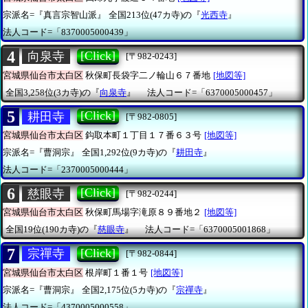
宗派名=『真言宗智山派』
全国213位(47カ寺)の『
光西寺
』
法人コード=「8370005000439」
4
[Click]
向泉寺
[〒982-0243]
宮城県仙台市太白区
秋保町長袋字二ノ輪山６７番地
[地図等]
全国3,258位(3カ寺)の『
向泉寺
』
法人コード=「6370005000457」
5
[Click]
耕田寺
[〒982-0805]
宮城県仙台市太白区
鈎取本町１丁目１７番６３号
[地図等]
宗派名=『曹洞宗』
全国1,292位(9カ寺)の『
耕田寺
』
法人コード=「2370005000444」
6
[Click]
慈眼寺
[〒982-0244]
宮城県仙台市太白区
秋保町馬場字滝原８９番地２
[地図等]
全国19位(190カ寺)の『
慈眼寺
』
法人コード=「6370005001868」
7
[Click]
宗禪寺
[〒982-0844]
宮城県仙台市太白区
根岸町１番１号
[地図等]
宗派名=『曹洞宗』
全国2,175位(5カ寺)の『
宗禪寺
』
法人コード=「4370005000558」