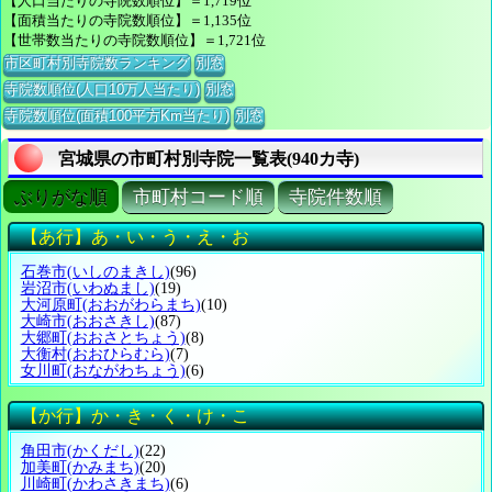
【人口当たりの寺院数順位】＝1,719位
【面積当たりの寺院数順位】＝1,135位
【世帯数当たりの寺院数順位】＝1,721位
市区町村別寺院数ランキング
別窓
寺院数順位(人口10万人当たり)
別窓
寺院数順位(面積100平方Km当たり)
別窓
宮城県の市町村別寺院一覧表(940カ寺)
ぶりがな順
市町村コード順
寺院件数順
【あ行】あ・い・う・え・お
石巻市
(いしのまきし)
(96)
岩沼市
(いわぬまし)
(19)
大河原町
(おおがわらまち)
(10)
大崎市
(おおさきし)
(87)
大郷町
(おおさとちょう)
(8)
大衡村
(おおひらむら)
(7)
女川町
(おながわちょう)
(6)
【か行】か・き・く・け・こ
角田市
(かくだし)
(22)
加美町
(かみまち)
(20)
川崎町
(かわさきまち)
(6)