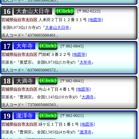
法人コード=「3370005000583」
16
[Click]
大倉山大日寺
[〒982-0222]
宮城県仙台市太白区
人来田２丁目１２番３１号
[地図等]
全国6,973位(1カ寺)の『
大倉山大日寺
』
法人コード=「4370005000401」
17
[Click]
大年寺
[〒982-0845]
宮城県仙台市太白区
門前町３番２２号
[地図等]
宗派名=『黄檗宗』
全国6,973位(1カ寺)の『
大年寺
』
法人コード=「6370005000572」
18
[Click]
大満寺
[〒982-0841]
宮城県仙台市太白区
向山４丁目４番１号
[地図等]
宗派名=『曹洞宗』
全国1,145位(10カ寺)の『
大満寺
』
法人コード=「7370005000563」
19
[Click]
瀧澤寺
[〒982-0021]
宮城県仙台市太白区
緑ケ丘１丁目１番１号
[地図等]
宗派名=『曹洞宗』
全国2,585位(4カ寺)の『
瀧澤寺
』