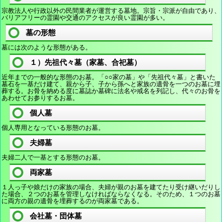
宗教法人や行政以外の民間業者が運営する墓地。宗旨・宗派が自由であり、
バリアフリーの霊園や交通のアクセスが良い霊園が多い。
墓の形態
墓には次のような形態がある。
１）先祖代々墓（家墓、合祀墓）
近年までの一般的な形態のお墓。「○○家の墓」や「先祖代々墓」と書いた
墓石を一基だけ建て、親から子、子から孫へと家族の遺骨を一つのお墓に埋
葬する。お骨を納める度に墓誌か墓碑に法名や戒名を列記し、代々のお骨を
あわせてお参りするお墓。
個人墓
個人専用となっている形態のお墓。
夫婦墓
夫婦二人で一基とする形態のお墓。
両家墓
１人っ子や娘だけの家族の場合、夫婦が親のお墓を建てたり受け継いだりし
た場合、２つのお墓を管理しなければならなくなる。そのため、１つのお墓
に両方の親の遺骨を埋葬するのが両家墓である。
会社墓・団体墓