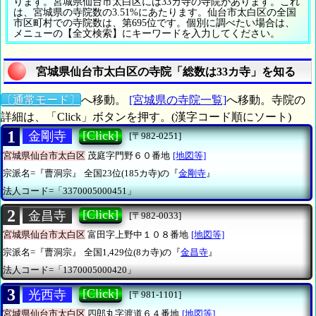
ります。宮城県仙台市太白区には33カ寺の寺院があります。これ
は、宮城県の寺院数の3.51%にあたります。仙台市太白区の全国
市区町村での寺院数は、第695位です。個別に調べたい場合は、
メニューの【全文検索】にキーワードを入力してください。
宮城県仙台市太白区の寺院「総数は33カ寺」を知る
〔通常モード〕
へ移動。
[宮城県の寺院一覧]
へ移動。寺院の
詳細は、「Click」ボタンを押す。(漢字コード順にソート)
1
[Click]
金剛寺
[〒982-0251]
宮城県仙台市太白区
茂庭字門野６０番地
[地図等]
宗派名=『曹洞宗』
全国23位(185カ寺)の『
金剛寺
』
法人コード=「3370005000451」
2
[Click]
金昌寺
[〒982-0033]
宮城県仙台市太白区
富田字上野中１０８番地
[地図等]
宗派名=『曹洞宗』
全国1,429位(8カ寺)の『
金昌寺
』
法人コード=「1370005000420」
3
[Click]
光西寺
[〒981-1101]
宮城県仙台市太白区
四郎丸字渡道６４番地
[地図等]