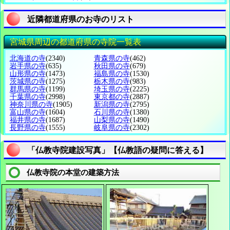
近隣都道府県のお寺のリスト
宮城県周辺の都道府県の寺院一覧表
北海道の寺
(2340)
青森県の寺
(462)
岩手県の寺
(635)
秋田県の寺
(679)
山形県の寺
(1473)
福島県の寺
(1530)
茨城県の寺
(1275)
栃木県の寺
(983)
群馬県の寺
(1199)
埼玉県の寺
(2225)
千葉県の寺
(2998)
東京都の寺
(2887)
神奈川県の寺
(1905)
新潟県の寺
(2795)
富山県の寺
(1604)
石川県の寺
(1380)
福井県の寺
(1687)
山梨県の寺
(1490)
長野県の寺
(1555)
岐阜県の寺
(2302)
「仏教寺院建設写真」【仏教語の疑問に答える】
仏教寺院の本堂の建築方法