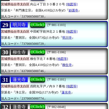
宮城県仙台市太白区
向山４丁目３０番２０号
[地図等]
宗派名=『本門佛立宗』
全国4,418位(2カ寺)の『
妙護寺
』
法人コード=「5370005000730」
29
[Click]
明川寺
[〒981-1103]
宮城県仙台市太白区
中田町字前沖北２１番地
[地図等]
宗派名=『曹洞宗』
全国6,973位(1カ寺)の『
明川寺
』
法人コード=「7370005000729」
30
[Click]
柳生寺
[〒981-1106]
宮城県仙台市太白区
柳生字北７８番地
[地図等]
宗派名=『曹洞宗』
全国4,418位(2カ寺)の『
柳生寺
』
法人コード=「6370005000746」
31
[Click]
蓮光寺
[〒981-1101]
宮城県仙台市太白区
四郎丸字戸ノ内９７番地
[地図等]
宗派名=『浄土宗』
全国39位(127カ寺)の『
蓮光寺
』
法人コード=「2370005000774」
32
[Click]
蓮臺寺
[〒982-0848]