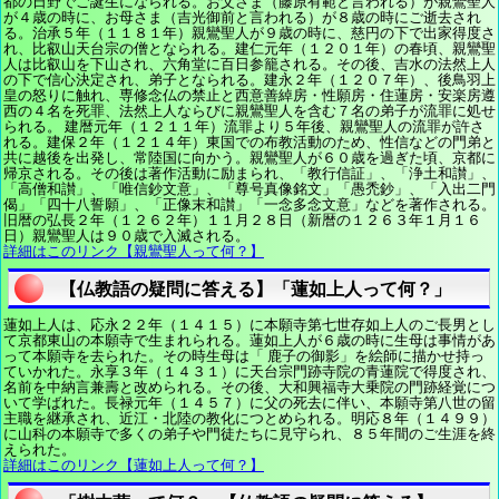
都の日野でご誕生になられる。お父さま（藤原有範と言われる）が親鸞聖人
が４歳の時に、お母さま（吉光御前と言われる）が８歳の時にご逝去され
る。治承５年（１１８１年）親鸞聖人が９歳の時に、慈円の下で出家得度さ
れ、比叡山天台宗の僧となられる。建仁元年（１２０１年）の春頃、親鸞聖
人は比叡山を下山され、六角堂に百日参籠される。その後、吉水の法然上人
の下で信心決定され、弟子となられる。建永２年（１２０７年）、後鳥羽上
皇の怒りに触れ、専修念仏の禁止と西意善綽房・性願房・住蓮房・安楽房遵
西の４名を死罪、法然上人ならびに親鸞聖人を含む７名の弟子が流罪に処せ
られる。 建暦元年（１２１１年）流罪より５年後、親鸞聖人の流罪が許さ
れる。建保２年（１２１４年）東国での布教活動のため、性信などの門弟と
共に越後を出発し、常陸国に向かう。親鸞聖人が６０歳を過ぎた頃、京都に
帰京される。その後は著作活動に励まられ、「教行信証」、「浄土和讃」、
「高僧和讃」、「唯信鈔文意」、「尊号真像銘文」「愚禿鈔」、「入出二門
偈」「四十八誓願」、「正像末和讃」「一念多念文意」などを著作される。
旧暦の弘長２年（１２６２年）１１月２８日（新暦の１２６３年１月１６
日）親鸞聖人は９０歳で入滅される。
詳細はこのリンク【親鸞聖人って何？】
【仏教語の疑問に答える】「蓮如上人って何？」
蓮如上人は、応永２２年（１４１５）に本願寺第七世存如上人のご長男とし
て京都東山の本願寺で生まれられる。蓮如上人が６歳の時に生母は事情があ
って本願寺を去られた。その時生母は「 鹿子の御影」を絵師に描かせ持っ
ていかれた。永享３年（１４３１）に天台宗門跡寺院の青蓮院で得度され、
名前を中納言兼壽と改められる。その後、大和興福寺大乗院の門跡経覚につ
いて学ばれた。長禄元年（１４５７）に父の死去に伴い、本願寺第八世の留
主職を継承され、近江・北陸の教化につとめられる。明応８年（１４９９）
に山科の本願寺で多くの弟子や門徒たちに見守られ、８５年間のご生涯を終
えられた。
詳細はこのリンク【蓮如上人って何？】