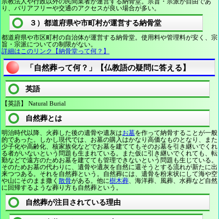
宗教法人や行政以外の民間業者が運営する納骨堂。宗旨・宗派が自由であ
り、バリアフリーや交通のアクセスが良い場合が多い。
３）都道府県や市町村が運営する納骨堂
都道府県や市区町村の自治体が運営する納骨堂。使用料や管理料が安く、宗
旨・宗派についての制限がない。
詳細はこのリンク【納骨堂って何？】
「自然葬って何？」【仏教語の疑問に答える】
英語
【英語】 Natural Burial
自然葬とは
明治時代以降、火葬した後の遺骨や遺灰は
お墓
を作って納骨することが一般
的であった。しかし現代では、お墓の購入はかなり高価なものとなり、また
少子化や高齢化、核家族化などでお墓を建ててもそのお墓を引き継いでくれ
る者がいないという問題も生まれている。また仮に引き継いでくれても、転
勤などで遠方のためお墓を建てても管理できないという問題も生じている。
そのためお墓の代わりに、遺骨や遺灰を自然に還そうとする流れが新たに出
来つつある。それを自然葬という。自然葬には、遺骨を粉末状にして海や空
や山にそのまま撒く
散骨
がある。他に
樹木葬
、海洋葬、風葬、水葬など自然
に回帰するような葬り方も自然葬という。
自然葬が注目されている理由