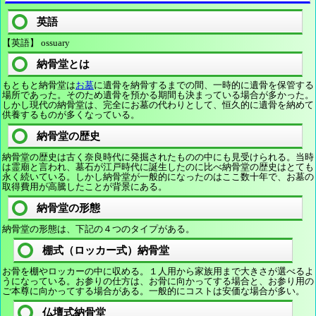
英語
【英語】 ossuary
納骨堂とは
もともと納骨堂は
お墓
に遺骨を納骨するまでの間、一時的に遺骨を保管する
場所であった。そのため遺骨を預かる期間も決まっている場合が多かった。
しかし現代の納骨堂は、完全にお墓の代わりとして、恒久的に遺骨を納めて
供養するものが多くなっている。
納骨堂の歴史
納骨堂の歴史は古く奈良時代に発掘されたものの中にも見受けられる。当時
は霊廟と言われ、墓石が江戸時代に誕生したのに比べ納骨堂の歴史はとても
永く続いている。しかし納骨堂が一般的になったのはここ数十年で、お墓の
取得費用が高騰したことが背景にある。
納骨堂の形態
納骨堂の形態は、下記の４つのタイプがある。
棚式（ロッカー式）納骨堂
お骨を棚やロッカーの中に収める。１人用から家族用まで大きさが選べるよ
うになっている。お参りの仕方は、お骨に向かってする場合と、お参り用の
ご本尊に向かってする場合がある。一般的にコストは安価な場合が多い。
仏壇式納骨堂