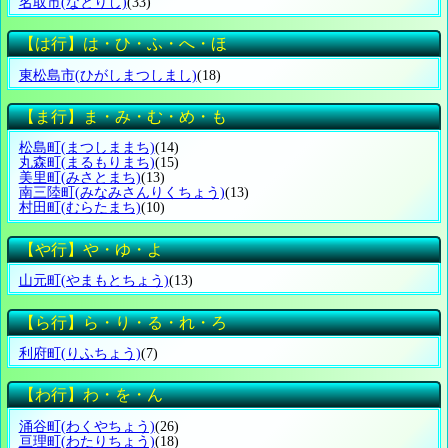
名取市
(なとりし)
(33)
【は行】は・ひ・ふ・へ・ほ
東松島市
(ひがしまつしまし)
(18)
【ま行】ま・み・む・め・も
松島町
(まつしままち)
(14)
丸森町
(まるもりまち)
(15)
美里町
(みさとまち)
(13)
南三陸町
(みなみさんりくちょう)
(13)
村田町
(むらたまち)
(10)
【や行】や・ゆ・よ
山元町
(やまもとちょう)
(13)
【ら行】ら・り・る・れ・ろ
利府町
(りふちょう)
(7)
【わ行】わ・を・ん
涌谷町
(わくやちょう)
(26)
亘理町
(わたりちょう)
(18)