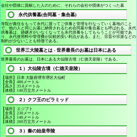
会社や団体に貢献した人のために、それらの会社や団体がつくった墓
永代供養墓(合同墓・集合墓)
寺院が責任をもって永代に渡ってご供養と管理を行なっていく墓地のこと
で、他の人と同じお墓に納骨されるため合同墓や集合墓とも呼ばれる。永代
供養墓は、跡継ぎがいなくなっても永代供養をしてもらうことが可能であ
り、永代使用料や管理費が比較的安い利点がある。また、宗旨や宗派などの
制約が少ないことも特徴である。
世界三大陵墓とは - 世界最長のお墓は日本にある
世界最長のお墓は、日本にある大仙陵古墳（仁徳天皇陵）である。
１）大仙陵古墳（仁徳天皇陵）
【場所】日本 大阪府堺市堺区大仙町
【全長】486メートル
【高さ】35.8メートル
【体積】140万立方メートル
２）クフ王のピラミッド
【場所】エジプト
【全長】230メートル
【高さ】146メートル
【体積】260万立方メートル
３）秦の始皇帝陵