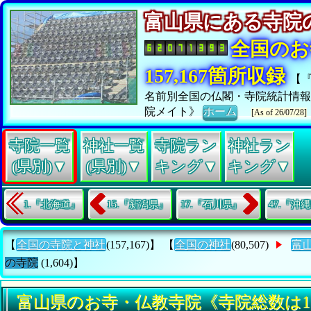
富山県にある寺
全国のお
157,167箇所収録
【
名前別全国の仏閣・寺院統計情
院メイト》
ホーム
[As of 26/07/28]
寺院一覧
神社一覧
寺院ラン
神社ラン
(県別)▼
(県別)▼
キング▼
キング▼
1.『北海道』
15.『新潟県』
17.『石川県』
47.『沖
【
全国の寺院と神社
(157,167)】 【
全国の神社
(80,507)
富
の寺院
(1,604)】
富山県のお寺・仏教寺院《寺院総数は1,