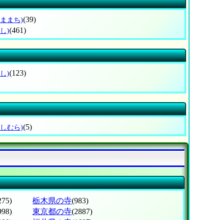
(39)
やままち)
(461)
し)
(123)
し)
(5)
はしむら)
275)
栃木県の寺
(983)
998)
東京都の寺
(2887)