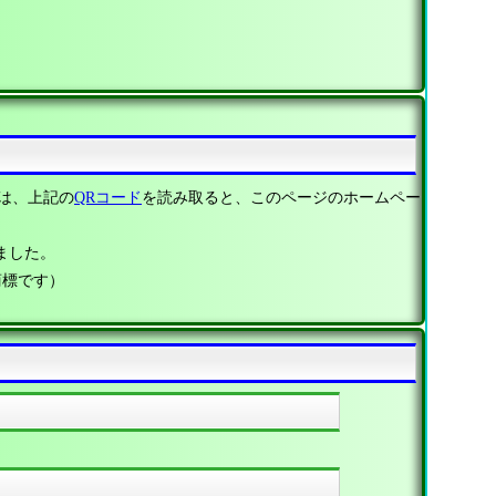
は、上記の
QRコード
を読み取ると、このページのホームペー
ました。
商標です）