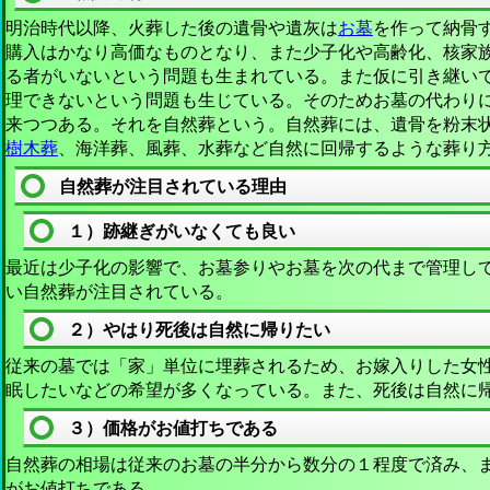
明治時代以降、火葬した後の遺骨や遺灰は
お墓
を作って納骨
購入はかなり高価なものとなり、また少子化や高齢化、核家
る者がいないという問題も生まれている。また仮に引き継い
理できないという問題も生じている。そのためお墓の代わり
来つつある。それを自然葬という。自然葬には、遺骨を粉末
樹木葬
、海洋葬、風葬、水葬など自然に回帰するような葬り
自然葬が注目されている理由
１）跡継ぎがいなくても良い
最近は少子化の影響で、お墓参りやお墓を次の代まで管理し
い自然葬が注目されている。
２）やはり死後は自然に帰りたい
従来の墓では「家」単位に埋葬されるため、お嫁入りした女
眠したいなどの希望が多くなっている。また、死後は自然に
３）価格がお値打ちである
自然葬の相場は従来のお墓の半分から数分の１程度で済み、
がお値打ちである。