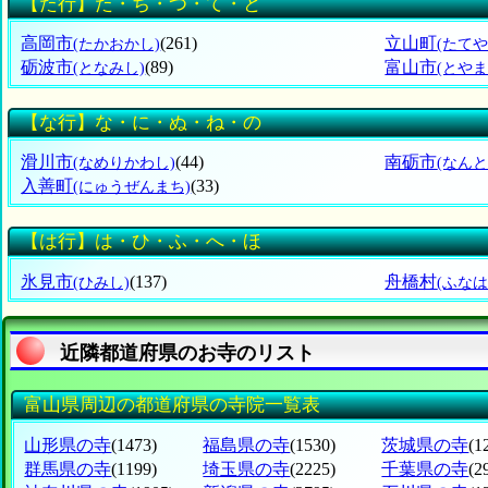
【た行】た・ち・つ・て・と
高岡市
(261)
立山町
(たかおかし)
(たて
砺波市
(89)
富山市
(となみし)
(とやま
【な行】な・に・ぬ・ね・の
滑川市
(44)
南砺市
(なめりかわし)
(なんと
入善町
(33)
(にゅうぜんまち)
【は行】は・ひ・ふ・へ・ほ
氷見市
(137)
舟橋村
(ひみし)
(ふな
近隣都道府県のお寺のリスト
富山県周辺の都道府県の寺院一覧表
山形県の寺
(1473)
福島県の寺
(1530)
茨城県の寺
(1
群馬県の寺
(1199)
埼玉県の寺
(2225)
千葉県の寺
(2