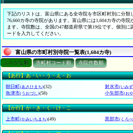
下記のリストは、富山県にある全寺院を市区町村別に分類した
76,660カ寺の寺院があります。富山県には1,604カ寺の寺
ます。寺院数は、全国の47都道府県で第19位です。個別
ードを入力してください。
富山県の市町村別寺院一覧表(1,604カ寺)
ぶりがな順
市町村コード順
寺院件数順
【あ行】あ・い・う・え・お
朝日町
(32)
射水市
(あさひまち)
(いみず
魚津市
(58)
小矢部市
(うおづし)
(お
【か行】か・き・く・け・こ
上市町
(49)
黒部市
(かみいちまち)
(くろべ