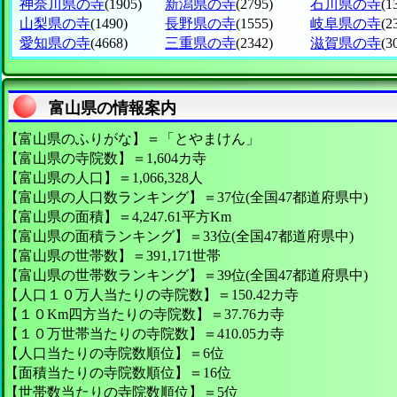
神奈川県の寺
(1905)
新潟県の寺
(2795)
石川県の寺
(1
山梨県の寺
(1490)
長野県の寺
(1555)
岐阜県の寺
(2
愛知県の寺
(4668)
三重県の寺
(2342)
滋賀県の寺
(3
富山県の情報案内
【富山県のふりがな】＝「とやまけん」
【富山県の寺院数】＝1,604カ寺
【富山県の人口】＝1,066,328人
【富山県の人口数ランキング】＝37位(全国47都道府県中)
【富山県の面積】＝4,247.61平方Km
【富山県の面積ランキング】＝33位(全国47都道府県中)
【富山県の世帯数】＝391,171世帯
【富山県の世帯数ランキング】＝39位(全国47都道府県中)
【人口１０万人当たりの寺院数】＝150.42カ寺
【１０Km四方当たりの寺院数】＝37.76カ寺
【１０万世帯当たりの寺院数】＝410.05カ寺
【人口当たりの寺院数順位】＝6位
【面積当たりの寺院数順位】＝16位
【世帯数当たりの寺院数順位】＝5位