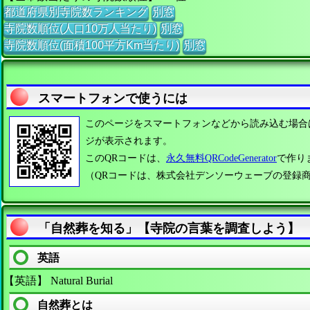
都道府県別寺院数ランキング
別窓
寺院数順位(人口10万人当たり)
別窓
寺院数順位(面積100平方Km当たり)
別窓
スマートフォンで使うには
このページをスマートフォンなどから読み込む場合
ジが表示されます。
このQRコードは、
永久無料QRCodeGenerator
で作り
（QRコードは、株式会社デンソーウェーブの登録
「自然葬を知る」【寺院の言葉を調査しよう】
英語
【英語】 Natural Burial
自然葬とは