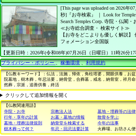
[This page was uploaded on 20
秒]
『お寺検索』 ｜ Look for Temple
Search Temples Corp.
寺院・仏閣・
≪お寺総合調査・
検索サイト≫
【お寺をどこよりも優しく解説】
フォメーション全国版
【更新日時：2026年(令和08年)07月26日（日曜日）11時26分1
プライバシー・ポリシー
、
稼働環境
、
利用規約
【仏教キーワード】：仏法，法施，帰依，角柱塔婆，開眼供養，お盆
院墓地，樹木葬，年忌法要，納骨堂，合葬墓，戒名，納骨室，祥月命
然葬，宗派，追善供養，終活
クリックして追加情報を開く
【仏教関連用語】
寺院・お寺
宗教法人法
墓地・埋葬等の法律
行年・享年の計算
お墓・墓地の情報
散骨を学ぶ
墓地・埋葬法律規則
納骨堂を検索する
今年の法事
樹木葬って何？
年忌・回忌法要計算
火葬場、お坊さん便