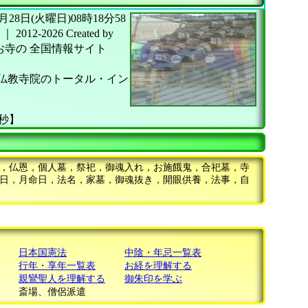
26年07月28日(火曜日)08時18分58
｜
2012-2026
Created by
お寺の
全国情報サイト
仏教寺院のトータル・イン
7秒】
，仏恩，個人墓，祭祀，御魂入れ，お施餓鬼，合祀墓，寺
日，月命日，法名，家墓，御魂抜き，開眼供養，法事，自
日本国憲法
中陰・年忌一覧表
行年・享年一覧表
お経を理解する
親鸞聖人を理解する
御朱印を学ぶ
斎場、僧侶派遣