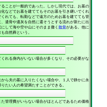
することが一般的であった。しかし現代では、お墓の
族化などでお墓を建ててもそのお墓を引き継いでくれ
でくれても、転勤などで遠方のためお墓を建てても管
に、遺骨や遺灰を自然に還そうとする流れが新たに出
状にして海や空や山にそのまま撒く
散骨
がある。他に
方も自然葬という。
てくれる身内がいない場合が多くなり、その必要がな
性から夫の墓に入りたくない場合や、１人で静かに永
帰りたい人の希望満たすことができる。
また管理費がいらない場合がほとんどであるため価格