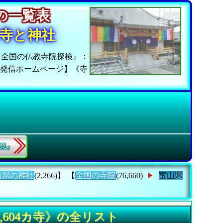
院の一覧表
寺と神社
『全国の仏教寺院探検』：
報発信ホームページ】《寺
縄県』
山県の神社
(2,266)】 【
全国の寺院
(76,660)
富山県
604カ寺》の全リスト