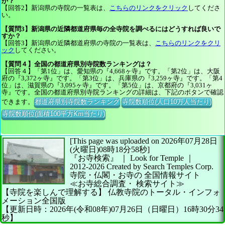
か？
【回答2】新潟県の寺院の一覧表は、
こちらのリンクをクリック
してくださ
い。
【質問3】新潟県の近隣都道府県毎の全寺院を調べるにはどうすれば良いで
すか？
【回答3】新潟県の近隣都道府県の寺院の一覧表は、
こちらのリンクをクリ
ック
してください。
【質問４】全国の都道府県別寺院数ランキングは？
【回答４】「第1位」は、愛知県の『4,668ヶ寺』です。「第2位」は、大阪
府の『3,372ヶ寺』です。「第3位」は、兵庫県の『3,259ヶ寺』です。「第4
位」は、滋賀県の『3,095ヶ寺』です。「第5位」は、京都府の『3,031ヶ
寺』です。全国の都道府県別寺院ランキングの詳細は、下記のボタンで確認
できます。
都道府県別寺院数ランキング
寺院数順位(人口10万人当たり)
寺院数順位(面積100平方Km当たり)
[This page was uploaded on 2026年07月28日
(火曜日)08時18分58秒]
『お寺検索』 ｜ Look for Temple
｜
2012-2026
Created by
Search Temples Corp.
寺院・仏閣・お寺の
全国情報サイト
≪お寺総合調査・
検索サイト≫
【寺院を楽しんで理解する】
仏教寺院のトータル・インフォ
メーション全国版
【更新日時：2026年(令和08年)07月26日（日曜日）16時30分34
秒】