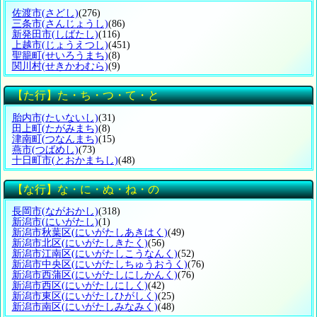
佐渡市
(さどし)
(276)
三条市
(さんじょうし)
(86)
新発田市
(しばたし)
(116)
上越市
(じょうえつし)
(451)
聖籠町
(せいろうまち)
(8)
関川村
(せきかわむら)
(9)
【た行】た・ち・つ・て・と
胎内市
(たいないし)
(31)
田上町
(たがみまち)
(8)
津南町
(つなんまち)
(15)
燕市
(つばめし)
(73)
十日町市
(とおかまちし)
(48)
【な行】な・に・ぬ・ね・の
長岡市
(ながおかし)
(318)
新潟市
(にいがたし)
(1)
新潟市秋葉区
(にいがたしあきはく)
(49)
新潟市北区
(にいがたしきたく)
(56)
新潟市江南区
(にいがたしこうなんく)
(52)
新潟市中央区
(にいがたしちゅうおうく)
(76)
新潟市西蒲区
(にいがたしにしかんく)
(76)
新潟市西区
(にいがたしにしく)
(42)
新潟市東区
(にいがたしひがしく)
(25)
新潟市南区
(にいがたしみなみく)
(48)