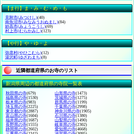
【ま行】ま・み・む・め・も
見附市
(みつけし)
(40)
南魚沼市
(みなみうおぬまし)
(84)
妙高市
(みょうこうし)
(69)
村上市
(むらかみし)
(123)
【や行】や・ゆ・よ
弥彦村
(やひこむら)
(12)
湯沢町
(ゆざわまち)
(8)
近隣都道府県のお寺のリスト
新潟県周辺の都道府県の寺院一覧表
秋田県の寺
(679)
山形県の寺
(1473)
福島県の寺
(1530)
茨城県の寺
(1275)
栃木県の寺
(983)
群馬県の寺
(1199)
埼玉県の寺
(2225)
千葉県の寺
(2998)
東京都の寺
(2887)
神奈川県の寺
(1905)
富山県の寺
(1604)
石川県の寺
(1380)
福井県の寺
(1687)
山梨県の寺
(1490)
長野県の寺
(1555)
岐阜県の寺
(2302)
静岡県の寺
(2602)
愛知県の寺
(4668)
三重県の寺
(2342)
滋賀県の寺
(3095)