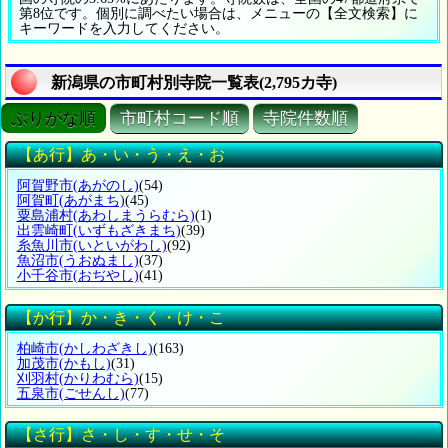
第8位です。個別に調べたい場合は、メニューの【全文検索】に
キーワードを入力してください。
新潟県の市町村別寺院一覧表(2,795カ寺)
ぶりがな順
市町村コード順
寺院件数順
【あ行】あ・い・う・え・お
阿賀野市
(あがのし)
(54)
阿賀町
(あがまち)
(45)
粟島浦村
(あわしまうらむら)
(1)
出雲崎町
(いずもざきまち)
(39)
糸魚川市
(いといがわし)
(92)
魚沼市
(うおぬまし)
(37)
小千谷市
(おぢやし)
(41)
【か行】か・き・く・け・こ
柏崎市
(かしわざきし)
(163)
加茂市
(かもし)
(31)
刈羽村
(かりわむら)
(15)
五泉市
(ごせんし)
(77)
【さ行】さ・し・す・せ・そ