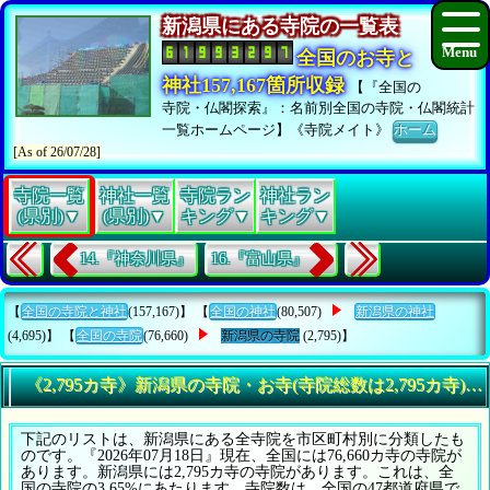
新潟県にある寺院の一覧表
全国のお寺と
神社157,167箇所収録
【『全国の
寺院・仏閣探索』：名前別全国の寺院・仏閣統計
一覧ホームページ】《寺院メイト》
ホーム
[As of 26/07/28]
寺院一覧
神社一覧
寺院ラン
神社ラン
(県別)▼
(県別)▼
キング▼
キング▼
14.『神奈川県』
16.『富山県』
【
全国の寺院と神社
(157,167)】 【
全国の神社
(80,507)
新潟県の神社
(4,695)】 【
全国の寺院
(76,660)
新潟県の寺院
(2,795)】
《2,795カ寺》新潟県の寺院・お寺(寺院総数は2,795カ寺)
下記のリストは、新潟県にある全寺院を市区町村別に分類したも
のです。『2026年07月18日』現在、全国には76,660カ寺の寺院が
あります。新潟県には2,795カ寺の寺院があります。これは、全
国の寺院の3.65%にあたります。寺院数は、全国の47都道府県で