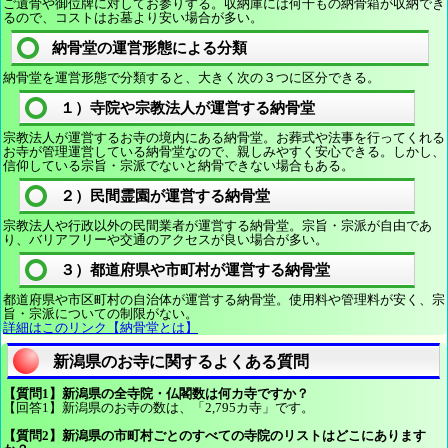
ご遺骨や御位牌に対してお参りする。収納庫には何千もの納骨箱が収納でき
るので、コストはお墓より安い場合が多い。
納骨堂の運営形態による分類
納骨堂を運営形態で分類すると、大きく次の３つに区分できる。
１）寺院や宗教法人が運営する納骨堂
宗教法人が運営するお寺の境内にある納骨堂。お葬式や法事を行ってくれる
お寺が管理運営している納骨堂なので、親しみやすく安心できる。しかし、
信仰している宗旨・宗派でないと納骨できない場合もある。
２）民間霊園が運営する納骨堂
宗教法人や行政以外の民間業者が運営する納骨堂。宗旨・宗派が自由であ
り、バリアフリーや交通のアクセスが良い場合が多い。
３）都道府県や市町村が運営する納骨堂
都道府県や市区町村の自治体が運営する納骨堂。使用料や管理料が安く、宗
旨・宗派についての制限がない。
詳細はこのリンク【納骨堂とは】
新潟県のお寺に関するよくある質問
【質問1】新潟県の全寺院・仏閣数は何カ寺ですか？
【回答1】新潟県のお寺の数は、「2,795カ寺」です。
【質問2】新潟県の市町村ごとのすべての寺院のリストはどこにあります