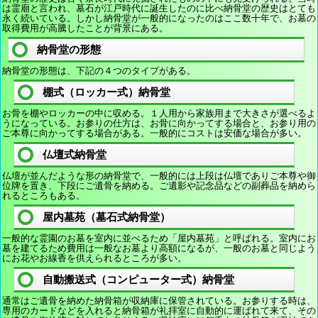
は霊廟と言われ、墓石が江戸時代に誕生したのに比べ納骨堂の歴史はとても
永く続いている。しかし納骨堂が一般的になったのはここ数十年で、お墓の
取得費用が高騰したことが背景にある。
納骨堂の形態
納骨堂の形態は、下記の４つのタイプがある。
棚式（ロッカー式）納骨堂
お骨を棚やロッカーの中に収める。１人用から家族用まで大きさが選べるよ
うになっている。お参りの仕方は、お骨に向かってする場合と、お参り用の
ご本尊に向かってする場合がある。一般的にコストは安価な場合が多い。
仏壇式納骨堂
仏壇が並んだような形の納骨堂で、一般的には上段は仏壇でありご本尊や御
位牌を置き、下段にご遺骨を納める。ご遺影や記念品などの副葬品を納めら
れるところもある。
屋内墓苑（墓石式納骨堂）
一般的な霊園のお墓を室内に並べるため「屋内墓苑」と呼ばれる。室内にお
墓を建てるため費用は一般なお墓より高額になるが、一般のお墓と同じよう
にお花やお線香を供えられるところが多い。
自動搬送式（コンピューター式）納骨堂
通常はご遺骨を納めた納骨箱が収納庫に保管されている。お参りする時は、
専用のカードなどを入れると納骨箱が礼拝室に自動的に運ばれて来て、その