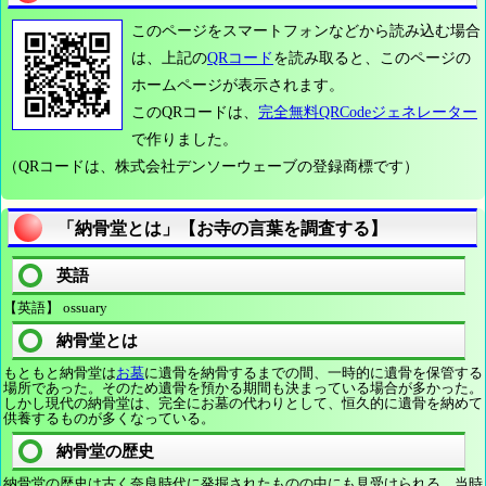
このページをスマートフォンなどから読み込む場合
は、上記の
QRコード
を読み取ると、このページの
ホームページが表示されます。
このQRコードは、
完全無料QRCodeジェネレーター
で作りました。
（QRコードは、株式会社デンソーウェーブの登録商標です）
「納骨堂とは」【お寺の言葉を調査する】
英語
【英語】 ossuary
納骨堂とは
もともと納骨堂は
お墓
に遺骨を納骨するまでの間、一時的に遺骨を保管する
場所であった。そのため遺骨を預かる期間も決まっている場合が多かった。
しかし現代の納骨堂は、完全にお墓の代わりとして、恒久的に遺骨を納めて
供養するものが多くなっている。
納骨堂の歴史
納骨堂の歴史は古く奈良時代に発掘されたものの中にも見受けられる。当時