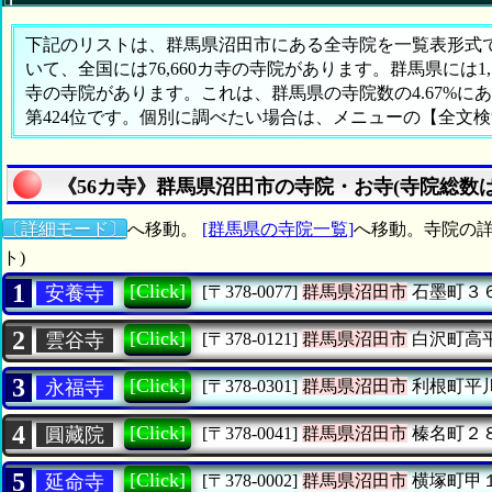
下記のリストは、群馬県沼田市にある全寺院を一覧表形式で表
いて、全国には76,660カ寺の寺院があります。群馬県には1
寺の寺院があります。これは、群馬県の寺院数の4.67%
第424位です。個別に調べたい場合は、メニューの【全文
《56カ寺》群馬県沼田市の寺院・お寺(寺院総数は
〔詳細モード〕
へ移動。
[群馬県の寺院一覧]
へ移動。寺院の詳
ト)
1
[Click]
安養寺
[〒378-0077]
群馬県沼田市
石墨町３
2
[Click]
雲谷寺
[〒378-0121]
群馬県沼田市
白沢町高
3
[Click]
永福寺
[〒378-0301]
群馬県沼田市
利根町平
4
[Click]
圓藏院
[〒378-0041]
群馬県沼田市
榛名町２
5
[Click]
延命寺
[〒378-0002]
群馬県沼田市
横塚町甲