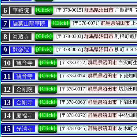
6
[Click]
華藏院
[〒378-0015]
群馬県沼田市
戸鹿野町
7
[Click]
迦葉山龍華院
[〒378-0071]
群馬県沼田市
上
8
[Click]
海蔵寺
[〒378-0303]
群馬県沼田市
利根町追
9
[Click]
歡楽院
[〒378-0055]
群馬県沼田市
柳町３８
10
[Click]
観音寺
[〒378-0122]
群馬県沼田市
白沢町
11
[Click]
観音寺
[〒378-0074]
群馬県沼田市
下発知
12
[Click]
金剛院
[〒378-0017]
群馬県沼田市
坊新田
13
[Click]
金剛寺
[〒378-0063]
群馬県沼田市
下沼田
14
[Click]
慶福寺
[〒378-0072]
群馬県沼田市
中発知
15
[Click]
光清寺
[〒378-0045]
群馬県沼田市
材木町