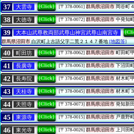
37
[Click]
大雲寺
[〒378-0061]
群馬県沼田市
岡谷町
38
[Click]
大徳寺
[〒378-0072]
群馬県沼田市
中発知
39
[Cli
大本山武尊教両部武尊山神宮武尊山南宮寺
群馬県沼田市
白沢町上古語父字二荒２１４７番地
[地図等]
40
[Click]
町田坊
[〒378-0062]
群馬県沼田市
町田町
41
[Click]
長廣寺
[〒378-0063]
群馬県沼田市
下沼田
42
[Click]
長寿院
[〒378-0045]
群馬県沼田市
材木町
43
[Click]
天桂寺
[〒378-0045]
群馬県沼田市
材木町
44
[Click]
天照寺
[〒378-0073]
群馬県沼田市
発知新
45
[Click]
東源寺
[〒378-0015]
群馬県沼田市
戸鹿野
46
[Click]
東光寺
[〒378-0026]
群馬県沼田市
上川田