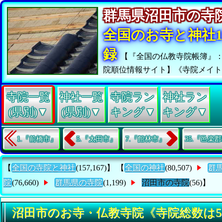
群馬県沼田市の
全国のお寺と神社15
録
【『全国の仏教寺院帳簿』
院順位情報サイト】《寺院メイ
寺院一覧
神社一覧
寺院ラン
神社ラン
(県別)▼
(県別)▼
キング▼
キング▼
1.『前橋市』
5.『太田市』
7.『館林市』
35.『邑楽
【
全国の寺院と神社
(157,167)】 【
全国の神社
(80,507)
群
院
(76,660)
群馬県の寺院
(1,199)
沼田市の寺院
(56)】
沼田市のお寺・仏教寺院《寺院総数は5