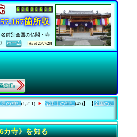
寺院
7,167箇所収
：名前別全国の仏閣・寺
ト》
ホーム
[As of 26/07/28]
郡邑楽町』
馬県の神社
(1,211)
沼田市の神社
(45)】 【
全国の寺
6カ寺》を知る