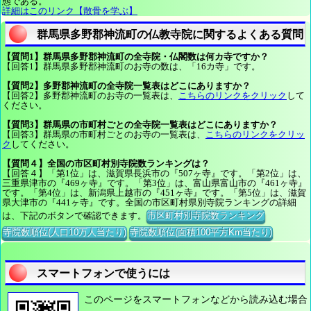
態である。
詳細はこのリンク【散骨を学ぶ】
群馬県多野郡神流町の仏教寺院に関するよくある質問
【質問1】群馬県多野郡神流町の全寺院・仏閣数は何カ寺ですか？
【回答1】群馬県多野郡神流町のお寺の数は、「16カ寺」です。
【質問2】多野郡神流町の全寺院一覧表はどこにありますか？
【回答2】多野郡神流町のお寺の一覧表は、
こちらのリンクをクリック
して
ください。
【質問3】群馬県の市町村ごとの全寺院一覧表はどこにありますか？
【回答3】群馬県の市町村ごとのお寺の一覧表は、
こちらのリンクをクリッ
ク
してください。
【質問４】全国の市区町村別寺院数ランキングは？
【回答４】「第1位」は、滋賀県長浜市の『507ヶ寺』です。「第2位」は、
三重県津市の『469ヶ寺』です。「第3位」は、富山県富山市の『461ヶ寺』
です。「第4位」は、新潟県上越市の『451ヶ寺』です。「第5位」は、滋賀
県大津市の『441ヶ寺』です。全国の市区町村県別寺院ランキングの詳細
は、下記のボタンで確認できます。
市区町村別寺院数ランキング
寺院数順位(人口10万人当たり)
寺院数順位(面積100平方Km当たり)
スマートフォンで使うには
このページをスマートフォンなどから読み込む場合