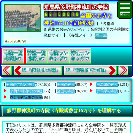
群馬県多野郡神流町の寺院
全国のお寺と
神社157,167箇所収録
【『各都道
府県別のお寺がわかる』：名前別全国の寺院順位
発信サイト】《寺院メイト》
ホーム
[As of 26/07/28]
寺院一覧
神社一覧
寺院ラン
神社ラン
(県別)▼
(県別)▼
キング▼
キング▼
15.『多野郡上野村』
17.『甘楽郡下仁田町』
【
全国の寺院と神社
(157,167)】 【
全国の神社
(80,507)
群馬県の神社
(1,211)
多野郡神流町の神社
(12)】 【
全国の寺院
(76,660)
群馬県の寺院
(1,199)
多野郡神流町の寺院
(16)】
多野郡神流町の寺院《寺院総数は16カ寺》を理解する
下記のリストは、群馬県多野郡神流町にある全寺院を一覧表形式
で表示したものです。「2026年06月08日」時点において、全国に