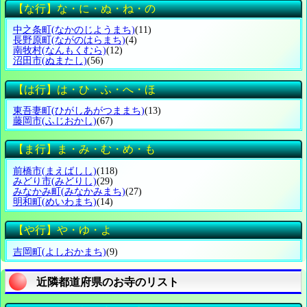
【な行】な・に・ぬ・ね・の
中之条町
(なかのじようまち)
(11)
長野原町
(ながのはらまち)
(4)
南牧村
(なんもくむら)
(12)
沼田市
(ぬまたし)
(56)
【は行】は・ひ・ふ・へ・ほ
東吾妻町
(ひがしあがつままち)
(13)
藤岡市
(ふじおかし)
(67)
【ま行】ま・み・む・め・も
前橋市
(まえばしし)
(118)
みどり市
(みどりし)
(29)
みなかみ町
(みなかみまち)
(27)
明和町
(めいわまち)
(14)
【や行】や・ゆ・よ
吉岡町
(よしおかまち)
(9)
近隣都道府県のお寺のリスト