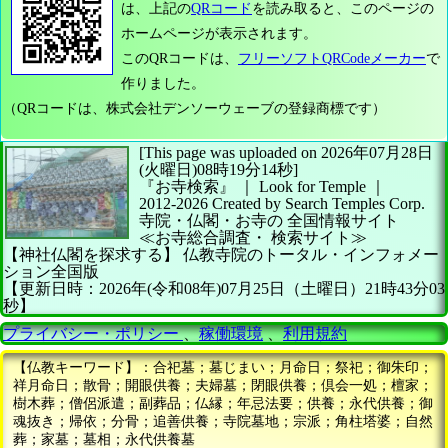
は、上記の
QRコード
を読み取ると、このページの
ホームページが表示されます。
このQRコードは、
フリーソフトQRCodeメーカー
で
作りました。
（QRコードは、株式会社デンソーウェーブの登録商標です）
[This page was uploaded on 2026年07月28日
(火曜日)08時19分14秒]
『お寺検索』 ｜ Look for Temple
｜
2012-2026
Created by
Search Temples Corp.
寺院・仏閣・お寺の
全国情報サイト
≪お寺総合調査・
検索サイト≫
【神社仏閣を探求する】
仏教寺院のトータル・インフォメー
ション全国版
【更新日時：2026年(令和08年)07月25日（土曜日）21時43分03
秒】
プライバシー・ポリシー
、
稼働環境
、
利用規約
【仏教キーワード】：合祀墓；墓じまい；月命日；祭祀；御朱印；
祥月命日；散骨；開眼供養；夫婦墓；閉眼供養；倶会一処；檀家；
樹木葬；僧侶派遣；副葬品；仏縁；年忌法要；供養；永代供養；御
魂抜き；帰依；分骨；追善供養；寺院墓地；宗派；角柱塔婆；自然
葬；家墓；墓相；永代供養墓