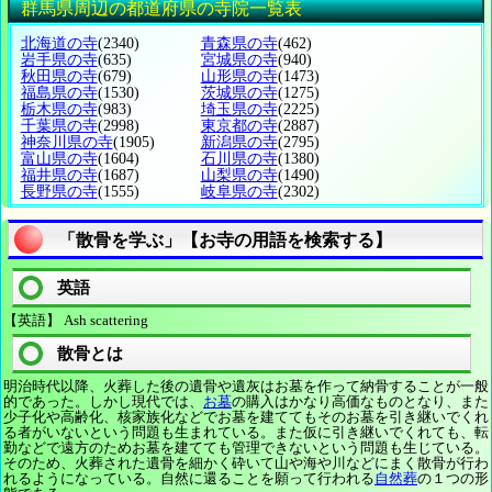
群馬県周辺の都道府県の寺院一覧表
北海道の寺
(2340)
青森県の寺
(462)
岩手県の寺
(635)
宮城県の寺
(940)
秋田県の寺
(679)
山形県の寺
(1473)
福島県の寺
(1530)
茨城県の寺
(1275)
栃木県の寺
(983)
埼玉県の寺
(2225)
千葉県の寺
(2998)
東京都の寺
(2887)
神奈川県の寺
(1905)
新潟県の寺
(2795)
富山県の寺
(1604)
石川県の寺
(1380)
福井県の寺
(1687)
山梨県の寺
(1490)
長野県の寺
(1555)
岐阜県の寺
(2302)
「散骨を学ぶ」【お寺の用語を検索する】
英語
【英語】 Ash scattering
散骨とは
明治時代以降、火葬した後の遺骨や遺灰はお墓を作って納骨することが一般
的であった。しかし現代では、
お墓
の購入はかなり高価なものとなり、また
少子化や高齢化、核家族化などでお墓を建ててもそのお墓を引き継いでくれ
る者がいないという問題も生まれている。また仮に引き継いでくれても、転
勤などで遠方のためお墓を建てても管理できないという問題も生じている。
そのため、火葬された遺骨を細かく砕いて山や海や川などにまく散骨が行わ
れるようになっている。自然に還ることを願って行われる
自然葬
の１つの形