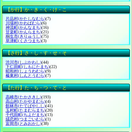
【か行】か・き・く・け・こ
片品村
(かたしなむら)
(7)
川場村
(かわばむら)
(6)
神流町
(かんなまち)
(16)
甘楽町
(かんらまち)
(21)
桐生市
(きりゅうし)
(75)
草津町
(くさつまち)
(3)
【さ行】さ・し・す・せ・そ
渋川市
(しぶかわし)
(44)
下仁田町
(しもにたまち)
(22)
昭和村
(しょうわむら)
(9)
榛東村
(しんとうむら)
(7)
【た行】た・ち・つ・て・と
高崎市
(たかさきし)
(193)
高山村
(たかやまむら)
(4)
館林市
(たてばやしし)
(41)
玉村町
(たまむらまち)
(20)
千代田町
(ちよだまち)
(13)
嬬恋村
(つまごいむら)
(1)
富岡市
(とみおかし)
(38)