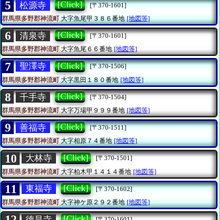
5
[Click]
松源寺
[〒370-1601]
群馬県多野郡神流町
大字魚尾甲３８６番地
[地図等]
6
[Click]
清泉寺
[〒370-1601]
群馬県多野郡神流町
大字魚尾６６番地
[地図等]
7
[Click]
聖澤寺
[〒370-1506]
群馬県多野郡神流町
大字黒田１８０番地
[地図等]
8
[Click]
千手寺
[〒370-1504]
群馬県多野郡神流町
大字万場甲９９９番地
[地図等]
9
[Click]
善福寺
[〒370-1511]
群馬県多野郡神流町
大字相原７４番地
[地図等]
10
[Click]
大林寺
[〒370-1501]
群馬県多野郡神流町
大字柏木甲１４１４番地
[地図等]
11
[Click]
東福寺
[〒370-1602]
群馬県多野郡神流町
大字神ケ原２９２番地
[地図等]
12
[Click]
德昌寺
[〒370-1601]