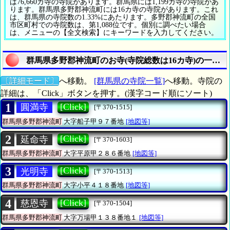
は76,660カ寺の寺院があります。群馬県には1,199カ寺の寺院があ
ります。群馬県多野郡神流町には16カ寺の寺院があります。これ
は、群馬県の寺院数の1.33%にあたります。多野郡神流町の全国
市区町村での寺院数は、第1,088位です。個別に調べたい場合
は、メニューの【全文検索】にキーワードを入力してください。
群馬県多野郡神流町のお寺(寺院総数は16カ寺)の一覧表
〔詳細モード〕
へ移動。
[群馬県の寺院一覧]
へ移動。寺院の
詳細は、「Click」ボタンを押す。(漢字コード順にソート)
1
[Click]
圓満寺
[〒370-1515]
群馬県多野郡神流町
大字船子甲９７番地
[地図等]
2
[Click]
延命寺
[〒370-1603]
群馬県多野郡神流町
大字平原甲２８６番地
[地図等]
3
[Click]
光明寺
[〒370-1513]
群馬県多野郡神流町
大字小平４１８番地
[地図等]
4
[Click]
慈恩寺
[〒370-1504]
群馬県多野郡神流町
大字万場甲１３８番地１
[地図等]