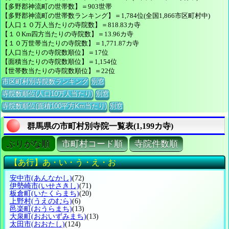
【多野郡神流町の世帯数】＝903世帯
【多野郡神流町の世帯数ランキング】＝1,784位(全国1,866市区町村中)
【人口１０万人当たりの寺院数】＝818.83カ寺
【１０Km四方当たりの寺院数】＝13.96カ寺
【１０万世帯当たりの寺院数】＝1,771.87カ寺
【人口当たりの寺院数順位】＝17位
【面積当たりの寺院数順位】＝1,154位
【世帯数当たりの寺院数順位】＝22位
市区町村別寺院数ランキング
別窓
寺院数順位(人口10万人当たり)
別窓
寺院数順位(面積100平方Km当たり)
別窓
群馬県の市町村別寺院一覧表(1,199カ寺)
ぶりがな順
市町村コード順
寺院件数順
【あ行】あ・い・う・え・お
安中市
(あんなかし)
(72)
伊勢崎市
(いせさきし)
(71)
板倉町
(いたくらまち)
(20)
上野村
(うえのむら)
(6)
邑楽町
(おうらまち)
(13)
大泉町
(おおいずみまち)
(13)
太田市
(おおたし)
(124)