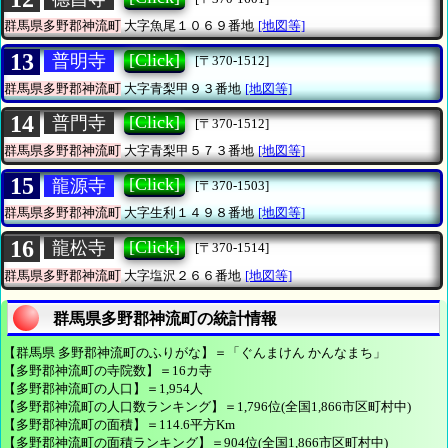
群馬県多野郡神流町
大字魚尾１０６９番地
[地図等]
13
[Click]
普明寺
[〒370-1512]
群馬県多野郡神流町
大字青梨甲９３番地
[地図等]
14
[Click]
普門寺
[〒370-1512]
群馬県多野郡神流町
大字青梨甲５７３番地
[地図等]
15
[Click]
龍源寺
[〒370-1503]
群馬県多野郡神流町
大字生利１４９８番地
[地図等]
16
[Click]
龍松寺
[〒370-1514]
群馬県多野郡神流町
大字塩沢２６６番地
[地図等]
群馬県多野郡神流町の統計情報
【群馬県 多野郡神流町のふりがな】＝「ぐんまけん かんなまち」
【多野郡神流町の寺院数】＝16カ寺
【多野郡神流町の人口】＝1,954人
【多野郡神流町の人口数ランキング】＝1,796位(全国1,866市区町村中)
【多野郡神流町の面積】＝114.6平方Km
【多野郡神流町の面積ランキング】＝904位(全国1,866市区町村中)