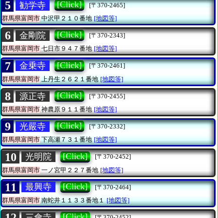
5
[Click]
勧学寺
[〒370-2465]
群馬県富岡市
中沢甲２１０番地
[地図等]
6
[Click]
金剛院
[〒370-2343]
群馬県富岡市
七日市９４７番地
[地図等]
7
[Click]
金乗寺
[〒370-2461]
群馬県富岡市
上丹生２６２１番地
[地図等]
8
[Click]
源正寺
[〒370-2455]
群馬県富岡市
神農原９１１番地
[地図等]
9
[Click]
光嚴寺
[〒370-2332]
群馬県富岡市
下高瀬７３１番地
[地図等]
10
[Click]
光明院
[〒370-2452]
群馬県富岡市
一ノ宮甲２２７番地
[地図等]
11
[Click]
最興寺
[〒370-2464]
群馬県富岡市
南蛇井１１３３番地１
[地図等]
12
[Click]
三會寺
[〒370-2452]