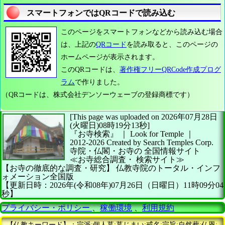
スマートフォンではQRコードで読み込む
このページをスマートフォンなどから読み込む場合
は、上記の
QRコード
を読み取ると、このページの
ホームページが表示されます。
このQRコードは、
著作権フリーQRCode作成プログ
ラム
で作りました。
（QRコードは、株式会社デンソーウェーブの登録商標です）
[This page was uploaded on 2026年07月28日
(火曜日)08時19分13秒]
『お寺検索』 ｜ Look for Temple
｜
2012-2026
Created by
Search Temples Corp.
寺院・仏閣・お寺の
全国情報サイト
≪お寺総合調査・
検索サイト≫
【お寺の徹底的な調査・研究】
仏教寺院のトータル・インフ
ォメーション全国版
【更新日時：2026年(令和08年)07月26日（日曜日）11時09分04
秒】
プライバシー・ポリシー
、
稼働環境
、
利用規約
【仏教キーワード】：宗派;個人墓;墓じまい;戒名;宗旨;自然葬;仏恩;