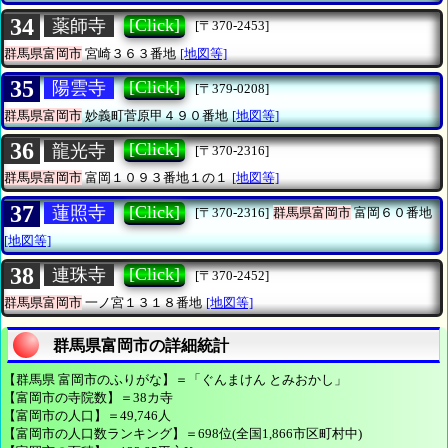
34
[Click]
薬師寺
[〒370-2453]
群馬県富岡市
宮崎３６３番地
[地図等]
35
[Click]
陽雲寺
[〒379-0208]
群馬県富岡市
妙義町菅原甲４９０番地
[地図等]
36
[Click]
龍光寺
[〒370-2316]
群馬県富岡市
富岡１０９３番地１の１
[地図等]
37
[Click]
蓮照寺
[〒370-2316]
群馬県富岡市
富岡６０番地
[地図等]
38
[Click]
連珠寺
[〒370-2452]
群馬県富岡市
一ノ宮１３１８番地
[地図等]
群馬県富岡市の詳細統計
【群馬県 富岡市のふりがな】＝「ぐんまけん とみおかし」
【富岡市の寺院数】＝38カ寺
【富岡市の人口】＝49,746人
【富岡市の人口数ランキング】＝698位(全国1,866市区町村中)