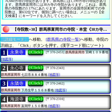
76,660カ寺の寺院があります。群馬県には1,199カ寺の寺院があり
ます。群馬県富岡市には38カ寺の寺院があります。これは、群馬
県の寺院数の3.17%にあたります。富岡市の全国市区町村での寺
院数は、第632位です。個別に調べたい場合は、メニューの【全
文検索】にキーワードを入力してください。
【寺院数=38】群馬県富岡市の寺院・本堂《38カ寺》
〔詳細モード〕
へ移動。
[群馬県の寺院一覧]
へ移動。寺院の
詳細は、「Click」ボタンを押す。(漢字コード順にソート)
1
[Click]
永乘寺
[〒370-2453]
群馬県富岡市
宮崎１０９番地
[地図等]
2
[Click]
永心寺
[〒370-2343]
群馬県富岡市
七日市８８４番地
[地図等]
3
[Click]
永隣寺
[〒370-2462]
群馬県富岡市
下丹生甲１５６８番地
[地図等]
4
[Click]
海源寺
[〒370-2316]
群馬県富岡市
富岡甲１５０番地
[地図等]