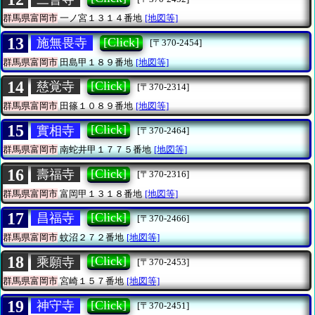
群馬県富岡市
一ノ宮１３１４番地
[地図等]
13
[Click]
施無畏寺
[〒370-2454]
群馬県富岡市
田島甲１８９番地
[地図等]
14
[Click]
慈覚寺
[〒370-2314]
群馬県富岡市
田篠１０８９番地
[地図等]
15
[Click]
實相寺
[〒370-2464]
群馬県富岡市
南蛇井甲１７７５番地
[地図等]
16
[Click]
壽福寺
[〒370-2316]
群馬県富岡市
富岡甲１３１８番地
[地図等]
17
[Click]
昌福寺
[〒370-2466]
群馬県富岡市
蚊沼２７２番地
[地図等]
18
[Click]
乘願寺
[〒370-2453]
群馬県富岡市
宮崎１５７番地
[地図等]
19
[Click]
神守寺
[〒370-2451]