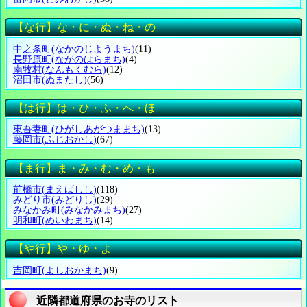
【な行】な・に・ぬ・ね・の
中之条町
(なかのじようまち)
(11)
長野原町
(ながのはらまち)
(4)
南牧村
(なんもくむら)
(12)
沼田市
(ぬまたし)
(56)
【は行】は・ひ・ふ・へ・ほ
東吾妻町
(ひがしあがつままち)
(13)
藤岡市
(ふじおかし)
(67)
【ま行】ま・み・む・め・も
前橋市
(まえばしし)
(118)
みどり市
(みどりし)
(29)
みなかみ町
(みなかみまち)
(27)
明和町
(めいわまち)
(14)
【や行】や・ゆ・よ
吉岡町
(よしおかまち)
(9)
近隣都道府県のお寺のリスト