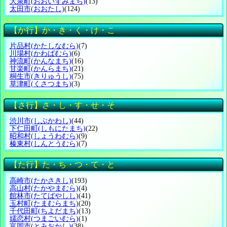
大泉町
(おおいずみまち)
(13)
太田市
(おおたし)
(124)
【か行】か・き・く・け・こ
片品村
(かたしなむら)
(7)
川場村
(かわばむら)
(6)
神流町
(かんなまち)
(16)
甘楽町
(かんらまち)
(21)
桐生市
(きりゅうし)
(75)
草津町
(くさつまち)
(3)
【さ行】さ・し・す・せ・そ
渋川市
(しぶかわし)
(44)
下仁田町
(しもにたまち)
(22)
昭和村
(しょうわむら)
(9)
榛東村
(しんとうむら)
(7)
【た行】た・ち・つ・て・と
高崎市
(たかさきし)
(193)
高山村
(たかやまむら)
(4)
館林市
(たてばやしし)
(41)
玉村町
(たまむらまち)
(20)
千代田町
(ちよだまち)
(13)
嬬恋村
(つまごいむら)
(1)
富岡市
(とみおかし)
(38)