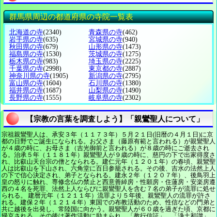
群馬県周辺の都道府県の寺院一覧表
北海道の寺
(2340)
青森県の寺
(462)
岩手県の寺
(635)
宮城県の寺
(940)
秋田県の寺
(679)
山形県の寺
(1473)
福島県の寺
(1530)
茨城県の寺
(1275)
栃木県の寺
(983)
埼玉県の寺
(2225)
千葉県の寺
(2998)
東京都の寺
(2887)
神奈川県の寺
(1905)
新潟県の寺
(2795)
富山県の寺
(1604)
石川県の寺
(1380)
福井県の寺
(1687)
山梨県の寺
(1490)
長野県の寺
(1555)
岐阜県の寺
(2302)
【宗教の言葉を調査しよう】「親鸞聖人について」
宗祖親鸞聖人は、承安３年（１１７３年）５月２１日(旧暦の４月１日)に京
都の日野でご誕生になられる。お父さま（藤原有範と言われる）が親鸞聖人
が４歳の時に、お母さま（吉光御前と言われる）が８歳の時にご逝去され
る。治承５年（１１８１年）親鸞聖人が９歳の時に、慈円の下で出家得度さ
れ、比叡山天台宗の僧となられる。建仁元年（１２０１年）の春頃、親鸞聖
人は比叡山を下山され、六角堂に百日参籠される。その後、吉水の法然上人
の下で信心決定され、弟子となられる。建永２年（１２０７年）、後鳥羽上
皇の怒りに触れ、専修念仏の禁止と西意善綽房・性願房・住蓮房・安楽房遵
西の４名を死罪、法然上人ならびに親鸞聖人を含む７名の弟子が流罪に処せ
られる。 建暦元年（１２１１年）流罪より５年後、親鸞聖人の流罪が許さ
れる。建保２年（１２１４年）東国での布教活動のため、性信などの門弟と
共に越後を出発し、常陸国に向かう。親鸞聖人が６０歳を過ぎた頃、京都に
帰京される。その後は著作活動に励まられ、「教行信証」、「浄土和讃」、