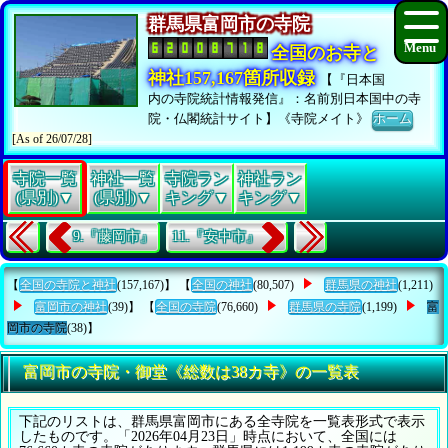
群馬県富岡市の寺院
全国のお寺と
神社157,167箇所収録
【『日本国
内の寺院統計情報発信』：名前別日本国中の寺
院・仏閣統計サイト】《寺院メイト》
ホーム
[As of 26/07/28]
寺院一覧
神社一覧
寺院ラン
神社ラン
(県別)▼
(県別)▼
キング▼
キング▼
9.『藤岡市』
11.『安中市』
【
全国の寺院と神社
(157,167)】 【
全国の神社
(80,507)
群馬県の神社
(1,211)
富岡市の神社
(39)】 【
全国の寺院
(76,660)
群馬県の寺院
(1,199)
富
岡市の寺院
(38)】
富岡市の寺院・御堂《総数は38カ寺》の一覧表
下記のリストは、群馬県富岡市にある全寺院を一覧表形式で表示
したものです。「2026年04月23日」時点において、全国には