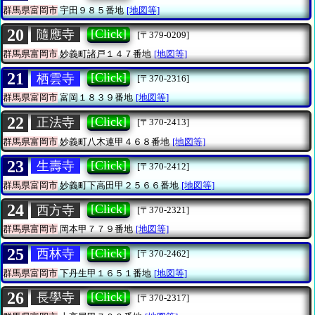
群馬県富岡市
宇田９８５番地
[地図等]
20
[Click]
隨應寺
[〒379-0209]
群馬県富岡市
妙義町諸戸１４７番地
[地図等]
21
[Click]
栖雲寺
[〒370-2316]
群馬県富岡市
富岡１８３９番地
[地図等]
22
[Click]
正法寺
[〒370-2413]
群馬県富岡市
妙義町八木連甲４６８番地
[地図等]
23
[Click]
生壽寺
[〒370-2412]
群馬県富岡市
妙義町下高田甲２５６６番地
[地図等]
24
[Click]
西方寺
[〒370-2321]
群馬県富岡市
岡本甲７７９番地
[地図等]
25
[Click]
西林寺
[〒370-2462]
群馬県富岡市
下丹生甲１６５１番地
[地図等]
26
[Click]
長學寺
[〒370-2317]