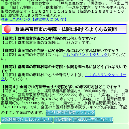
「高僧和讃」、「唯信鈔文意」、「尊号真像銘文」「愚禿鈔」、「入出二門
偈」「四十八誓願」、「正像末和讃」「一念多念文意」などを著作される。
旧暦の弘長２年（１２６２年）１１月２８日（新暦の１２６３年１月１６
日）親鸞聖人は９０歳で入滅される。
詳細はこのリンク【親鸞聖人について】
群馬県富岡市の寺院・仏閣に関するよくある質問
【質問1】群馬県富岡市の仏教寺院の数は何カ寺ですか？
【回答1】群馬県富岡市の寺院数は、「38カ寺」です。
【質問2】富岡市の全寺院・仏閣を調べるにはどうすれば良いですか？
【回答2】富岡市の全寺院リストは、
こちらのリンクをクリック
してくださ
い。
【質問3】群馬県の市町村毎の全寺院・仏閣を調べるにはどうすれば良いで
すか？
【回答3】群馬県の市町村ごとの全寺院リストは、
こちらのリンクをクリッ
ク
してください。
【質問４】全国で10万世帯当りの寺院が多いの市区町村はどこですか？
【回答４】「第1位」は、福島県相馬郡飯舘村の『600,000ヶ寺』です。「第
2位」は、福島県双葉郡葛尾村の『22,222.22ヶ寺』です。「第3位」は、和
歌山県伊都郡高野町の『8,378.75ヶ寺』です。「第4位」は、山梨県南巨摩
郡早川町の『5,933.68ヶ寺』です。「第5位」は、奈良県吉野郡黒滝村の
『4,501.61ヶ寺』です。全国の市区町村県別寺院ランキングの詳細は、下記
のボタンで確認できます。
市区町村別寺院数ランキング
寺院数順位(人口10万人当たり)
寺院数順位(面積100平方Km当たり)