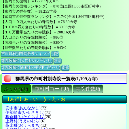
【富岡市の面積】＝122.85平方Km
【富岡市の面積ランキング】＝870位(全国1,866市区町村中)
【富岡市の世帯数】＝18,255世帯
【富岡市の世帯数ランキング】＝717位(全国1,866市区町村中)
【人口１０万人当たりの寺院数】＝76.39カ寺
【１０Km四方当たりの寺院数】＝30.93カ寺
【１０万世帯当たりの寺院数】＝208.16カ寺
【人口当たりの寺院数順位】＝986位
【面積当たりの寺院数順位】＝829位
【世帯数当たりの寺院数順位】＝943位
市区町村別寺院数ランキング
別窓
寺院数順位(人口10万人当たり)
別窓
寺院数順位(面積100平方Km当たり)
別窓
群馬県の市町村別寺院一覧表(1,199カ寺)
ぶりがな順
市町村コード順
寺院件数順
【あ行】あ・い・う・え・お
安中市
(あんなかし)
(72)
伊勢崎市
(いせさきし)
(71)
板倉町
(いたくらまち)
(20)
上野村
(うえのむら)
(6)
邑楽町
(おうらまち)
(13)