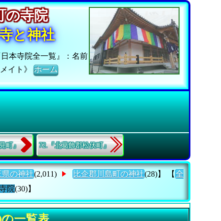
島町の寺院
寺と神社
『日本寺院全一覧』：名前
院メイト》
ホーム
吉見町』
72.『北葛飾郡松伏町』
玉県の神社
(2,011)
比企郡川島町の神社
(28)】 【
全
寺院
(30)】
)の一覧表