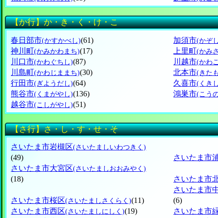
【か行】か・き・く・け・こ
春日部市
(61)
加須市
(かすかべし)
(かぞし
神川町
(17)
上里町
(かみかわまち)
(かみ
川口市
(87)
川越市
(かわぐちし)
(かわ
川島町
(30)
北本市
(かわじままち)
(きた
行田市
(64)
久喜市
(ぎようだし)
(くきし
熊谷市
(136)
鴻巣市
(くまがやし)
(こう
越谷市
(51)
(こしがやし)
【さ行】さ・し・す・せ・そ
さいたま市岩槻区
(さいたましいわつきく)
(49)
さいたま市
さいたま市大宮区
(さいたましおおみやく)
(18)
さいたま市
さいたま市
さいたま市桜区
(11)
(6)
(さいたましさくらく)
さいたま市西区
(19)
さいたま市
(さいたましにしく)