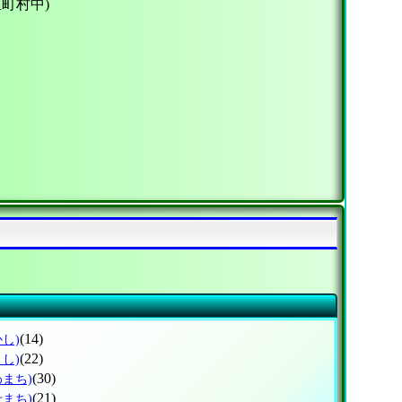
区町村中)
(14)
かし)
(22)
まし)
(30)
わまち)
(21)
せまち)