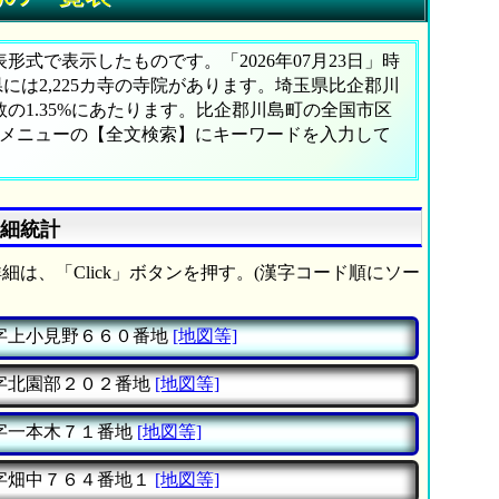
式で表示したものです。「2026年07月23日」時
県には2,225カ寺の寺院があります。埼玉県比企郡川
の1.35%にあたります。比企郡川島町の全国市区
、メニューの【全文検索】にキーワードを入力して
詳細統計
細は、「Click」ボタンを押す。(漢字コード順にソー
字上小見野６６０番地
[地図等]
字北園部２０２番地
[地図等]
字一本木７１番地
[地図等]
字畑中７６４番地１
[地図等]