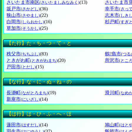
さいたま市南区
(13)
さいたま市
(さいたましみなみく)
坂戸市
(36)
幸手市
(さかどし)
(さっ
狭山市
(22)
志木市
(さやまし)
(しきし
白岡市
(16)
杉戸町
(しらおかし)
(すぎ
草加市
(25)
(そうかし)
【た行】た・ち・つ・て・と
秩父市
(83)
鶴?島市
(ちちぶし)
(つる
ときがわ町
(20)
所沢市
(ときがわまち)
(とこ
戸田市
(15)
(とだし)
【な行】な・に・ぬ・ね・の
長瀞町
(19)
滑川町
(ながとろまち)
(なめ
新座市
(14)
(にいざし)
【は行】は・ひ・ふ・へ・ほ
蓮田市
(14)
鳩山町
(はすだし)
(はと
羽生市
(37)
飯能市
(はにゆうし)
(はん