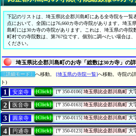
下記のリストは、埼玉県比企郡川島町にある全寺院を一覧表形
点において、全国には76,660カ寺の寺院があります。埼玉
島町には30カ寺の寺院があります。これは、埼玉県の寺院数
町村での寺院数は、第767位です。個別に調べたい場合は
ください。
埼玉県比企郡川島町のお寺「総数は30カ寺」の
〔詳細モード〕
へ移動。
[埼玉県の寺院一覧]
へ移動。寺院の詳
ト)
1
[Click]
安楽寺
[〒350-0106]
埼玉県比企郡川島町
大
2
[Click]
医音寺
[〒350-0163]
埼玉県比企郡川島町
大
3
[Click]
圓泉寺
[〒350-0115]
埼玉県比企郡川島町
大
4
[Click]
円通寺
[〒350-0123]
埼玉県比企郡川島町
大