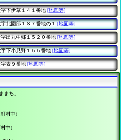
字下伊草１４１番地
[地図等]
字北園部１８７番地の１
[地図等]
字出丸中郷１５２０番地
[地図等]
字下小見野１５５番地
[地図等]
字表９番地
[地図等]
ままち」
区町村中)
村中)