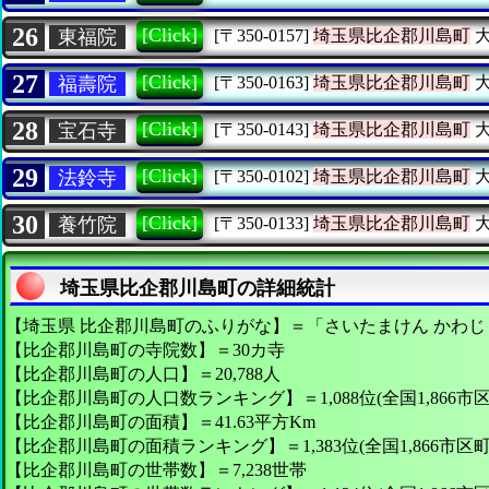
26
[Click]
東福院
[〒350-0157]
埼玉県比企郡川島町
大
27
[Click]
福壽院
[〒350-0163]
埼玉県比企郡川島町
大
28
[Click]
宝石寺
[〒350-0143]
埼玉県比企郡川島町
大
29
[Click]
法鈴寺
[〒350-0102]
埼玉県比企郡川島町
大
30
[Click]
養竹院
[〒350-0133]
埼玉県比企郡川島町
大
埼玉県比企郡川島町の詳細統計
【埼玉県 比企郡川島町のふりがな】＝「さいたまけん かわじ
【比企郡川島町の寺院数】＝30カ寺
【比企郡川島町の人口】＝20,788人
【比企郡川島町の人口数ランキング】＝1,088位(全国1,866市
【比企郡川島町の面積】＝41.63平方Km
【比企郡川島町の面積ランキング】＝1,383位(全国1,866市区町
【比企郡川島町の世帯数】＝7,238世帯