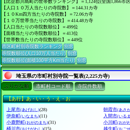
【比企郡川島町の世帯数ランキング】＝1,124位(全国1,866市
【人口１０万人当たりの寺院数】＝144.31カ寺
【１０Km四方当たりの寺院数】＝72.06カ寺
【１０万世帯当たりの寺院数】＝414.48カ寺
【人口当たりの寺院数順位】＝499位
【面積当たりの寺院数順位】＝413位
【世帯数当たりの寺院数順位】＝449位
市区町村別寺院数ランキング
別窓
寺院数順位(人口10万人当たり)
別窓
寺院数順位(面積100平方Km当たり)
別窓
埼玉県の市町村別寺院一覧表(2,225カ寺)
ぶりがな順
市町村コード順
寺院件数順
【あ行】あ・い・う・え・お
上尾市
(28)
朝霞市
(あげおし)
(あさ
伊奈町
(11)
入間市
(いなまち)
(いる
小鹿野町
(31)
小川町
(おがのまち)
(おが
桶川市
(15)
越生町
(おけがわし)
(おご