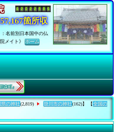
寺院
7,167箇所収
』：名前別日本国中の仏
寺院メイト》
ホーム
智郡森町』
岡県の神社
(2,819)
掛川市の神社
(162)】 【
全国の