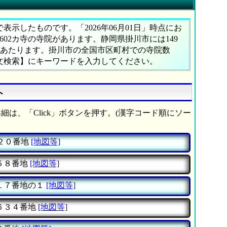
示したものです。「2026年06月01日」時点にお
,602カ寺の寺院があります。静岡県掛川市には149
%にあたります。掛川市の全国市区町村での寺院数
文検索】にキーワードを入力してください。
ト
細は、「Click」ボタンを押す。(漢字コード順にソー
２０番地
[地図等]
５８番地
[地図等]
１７番地の１
[地図等]
６３４番地
[地図等]