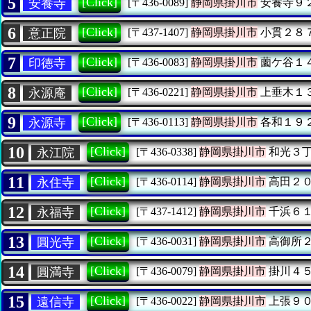
5
[Click]
安養寺
[〒436-0089]
静岡県掛川市
安養寺９
6
[Click]
意正院
[〒437-1407]
静岡県掛川市
小貫２８
7
[Click]
印徳寺
[〒436-0083]
静岡県掛川市
薗ケ谷１
8
[Click]
永源庵
[〒436-0221]
静岡県掛川市
上垂木１
9
[Click]
永源寺
[〒436-0113]
静岡県掛川市
各和１９
10
[Click]
永江院
[〒436-0338]
静岡県掛川市
和光３
11
[Click]
永住寺
[〒436-0114]
静岡県掛川市
高田２
12
[Click]
永福寺
[〒437-1412]
静岡県掛川市
千浜６
13
[Click]
圓光寺
[〒436-0031]
静岡県掛川市
高御所
14
[Click]
圓満寺
[〒436-0079]
静岡県掛川市
掛川４
15
[Click]
遠信寺
[〒436-0022]
静岡県掛川市
上張９