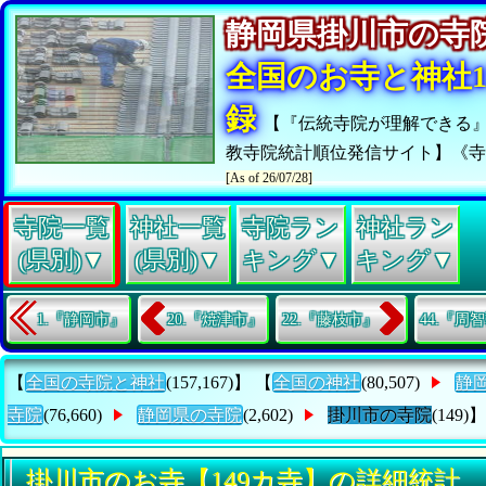
静岡県掛川市の
全国のお寺と神社15
録
【『伝統寺院が理解できる
教寺院統計順位発信サイト】《
[As of 26/07/28]
寺院一覧
神社一覧
寺院ラン
神社ラン
(県別)▼
(県別)▼
キング▼
キング▼
1.『静岡市』
20.『焼津市』
22.『藤枝市』
44.『周
【
全国の寺院と神社
(157,167)】 【
全国の神社
(80,507)
静
寺院
(76,660)
静岡県の寺院
(2,602)
掛川市の寺院
(149)】
掛川市のお寺【149カ寺】の詳細統計