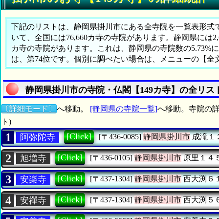
下記のリストは、静岡県掛川市にある全寺院を一覧表形式で表
いて、全国には76,660カ寺の寺院があります。静岡県には2
カ寺の寺院があります。これは、静岡県の寺院数の5.73
は、第74位です。個別に調べたい場合は、メニューの【全
静岡県掛川市の寺院・仏閣【149カ寺】の全リス
〔詳細モード〕
へ移動。
[静岡県の寺院一覧]
へ移動。寺院の詳
ト)
1
[Click]
阿弥陀寺
[〒436-0085]
静岡県掛川市
成滝１
2
[Click]
旭増寺
[〒436-0105]
静岡県掛川市
原里１４
3
[Click]
安楽寺
[〒437-1304]
静岡県掛川市
西大渕６
4
[Click]
安禪寺
[〒437-1304]
静岡県掛川市
西大渕５