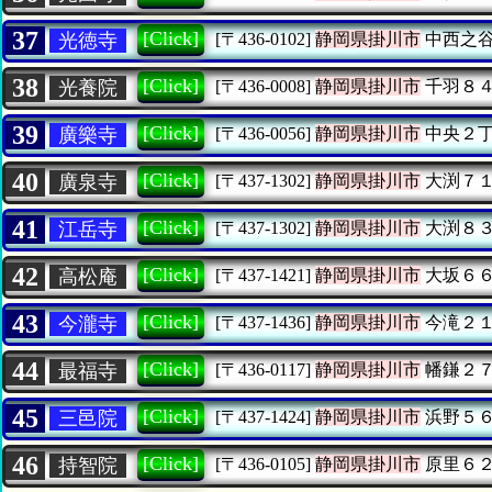
37
[Click]
光徳寺
[〒436-0102]
静岡県掛川市
中西之
38
[Click]
光養院
[〒436-0008]
静岡県掛川市
千羽８
39
[Click]
廣樂寺
[〒436-0056]
静岡県掛川市
中央２
40
[Click]
廣泉寺
[〒437-1302]
静岡県掛川市
大渕７
41
[Click]
江岳寺
[〒437-1302]
静岡県掛川市
大渕８
42
[Click]
高松庵
[〒437-1421]
静岡県掛川市
大坂６
43
[Click]
今瀧寺
[〒437-1436]
静岡県掛川市
今滝２
44
[Click]
最福寺
[〒436-0117]
静岡県掛川市
幡鎌２
45
[Click]
三邑院
[〒437-1424]
静岡県掛川市
浜野５
46
[Click]
持智院
[〒436-0105]
静岡県掛川市
原里６