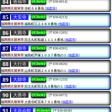
84
[Click]
善福寺
[〒830-0014]
福岡県久留米市
寺町６８番地
[地図等]
85
[Click]
大安寺
[〒830-0213]
福岡県久留米市
城島町江上４８９番地
[地図等]
86
[Click]
大圓寺
[〒839-1205]
福岡県久留米市
田主丸町船越１１１４番地
[地図等]
87
[Click]
大願寺
[〒830-0201]
福岡県久留米市
城島町芦塚１０３７番地の１
[地図等]
88
[Click]
大行寺
[〒839-0826]
福岡県久留米市
山本町耳納２４４８番地の１
[地図等]
89
[Click]
大師寺
[〒839-1233]
福岡県久留米市
田主丸町田主丸３番地の１
[地図等]
90
[Click]
大善寺
[〒830-0073]
福岡県久留米市
大善寺町宮本７９１番地
[地図等]
91
[Click]
大谷会館
[〒830-0038]