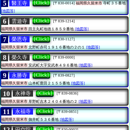
5
[Click]
醫王寺
[〒830-0014]
福岡県久留米市
寺町３５番地
[地図等]
6
[Click]
雲遊寺
[〒839-1214]
福岡県久留米市
田主丸町地徳１８５９番地
[地図等]
7
[Click]
榮恩寺
[〒830-1127]
福岡県久留米市
北野町赤司１９１６番地の２の１
[地図等]
8
[Click]
榮久寺
[〒839-0000]
福岡県久留米市
安武町大字安武本４９６番地
[地図等]
9
[Click]
永勝寺
[〒839-0827]
福岡県久留米市
山本町豊田２１５５番地
[地図等]
10
[Click]
永禅寺
[〒839-0836]
福岡県久留米市
草野町吉木２４０４番地の２
[地図等]
11
[Click]
永福寺
[〒839-0851]
福岡県久留米市
御井町５３６番地
[地図等]
12
[Click]
円空院
[〒830-0003]