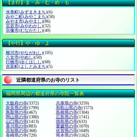
【ま行】ま・み・む・め・も
水巻町
(みずまきまち)
(6)
みやこ町
(みやこまち)
(50)
みやま市
(みやまし)
(86)
宮若市
(みやわかし)
(32)
宗像市
(むなかたし)
(40)
【や行】や・ゆ・よ
柳川市
(やながわし)
(105)
八女市
(やめし)
(50)
行橋市
(ゆくはしし)
(68)
吉富町
(よしとみまち)
(5)
近隣都道府県のお寺のリスト
福岡県周辺の都道府県の寺院一覧表
大阪府の寺
(3372)
兵庫県の寺
(3259)
奈良県の寺
(1799)
和歌山県の寺
(1573)
鳥取県の寺
(467)
島根県の寺
(1304)
岡山県の寺
(1380)
広島県の寺
(1741)
山口県の寺
(1413)
徳島県の寺
(633)
香川県の寺
(883)
愛媛県の寺
(1070)
高知県の寺
(368)
佐賀県の寺
(1049)
長崎県の寺
(729)
熊本県の寺
(1162)