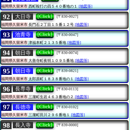
福岡県久留米市
西町鞍打の四５４０番地の１
[地図等]
92
[Click]
大日寺
[〒830-0027]
福岡県久留米市
長門石２丁目１５番１２号
[地図等]
93
[Click]
池青寺
[〒830-0047]
福岡県久留米市
津福本町２１３５番地
[地図等]
94
[Click]
朝日寺
[〒830-0074]
福岡県久留米市
大善寺町夜明１０９５番地
[地図等]
95
[Click]
朝日寺
[〒839-0821]
福岡県久留米市
太郎原町１８３８番地の１
[地図等]
96
[Click]
長専寺
[〒830-0113]
福岡県久留米市
三潴町生岩４６３番地の２
[地図等]
97
[Click]
長德寺
[〒830-0102]
福岡県久留米市
三潴町田川２９６番地１
[地図等]
98
[Click]
長入寺
[〒839-0000]