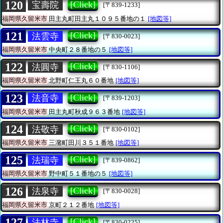
120
[Click]
宝壽院
[〒839-1233]
福岡県久留米市
田主丸町田主丸１０９５番地の１
[地図等]
121
[Click]
法雲寺
[〒830-0023]
福岡県久留米市
中央町２８番地の５
[地図等]
122
[Click]
法圓寺
[〒830-1106]
福岡県久留米市
北野町仁王丸６０番地
[地図等]
123
[Click]
法音寺
[〒839-1203]
福岡県久留米市
田主丸町秋成９６３番地
[地図等]
124
[Click]
法敬寺
[〒830-0102]
福岡県久留米市
三潴町田川３５１番地
[地図等]
125
[Click]
法瑞寺
[〒839-0862]
福岡県久留米市
野中町５１番地の５
[地図等]
126
[Click]
法泉寺
[〒830-0028]
福岡県久留米市
京町２１２番地
[地図等]
127
[Click]
法林寺
[〒830-0225]