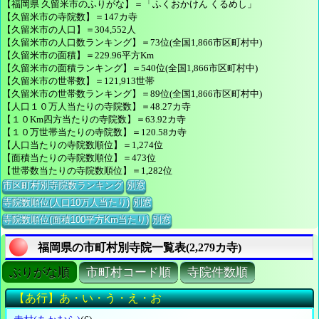
【福岡県 久留米市のふりがな】＝「ふくおかけん くるめし」
【久留米市の寺院数】＝147カ寺
【久留米市の人口】＝304,552人
【久留米市の人口数ランキング】＝73位(全国1,866市区町村中)
【久留米市の面積】＝229.96平方Km
【久留米市の面積ランキング】＝540位(全国1,866市区町村中)
【久留米市の世帯数】＝121,913世帯
【久留米市の世帯数ランキング】＝89位(全国1,866市区町村中)
【人口１０万人当たりの寺院数】＝48.27カ寺
【１０Km四方当たりの寺院数】＝63.92カ寺
【１０万世帯当たりの寺院数】＝120.58カ寺
【人口当たりの寺院数順位】＝1,274位
【面積当たりの寺院数順位】＝473位
【世帯数当たりの寺院数順位】＝1,282位
市区町村別寺院数ランキング
別窓
寺院数順位(人口10万人当たり)
別窓
寺院数順位(面積100平方Km当たり)
別窓
福岡県の市町村別寺院一覧表(2,279カ寺)
ぶりがな順
市町村コード順
寺院件数順
【あ行】あ・い・う・え・お