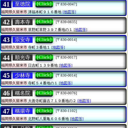
41
[Click]
至徳院
[〒830-0047]
福岡県久留米市
津福本町９１６番地
[地図等]
42
[Click]
壽本寺
[〒839-0835]
福岡県久留米市
草野町草野３９７番地の１
[地図等]
43
[Click]
宗安寺
[〒830-0014]
福岡県久留米市
寺町３番地１
[地図等]
44
[Click]
順光寺
[〒830-0017]
福岡県久留米市
日吉町１３９番地
[地図等]
45
[Click]
少林寺
[〒830-0014]
福岡県久留米市
寺町５４番地の１
[地図等]
46
[Click]
稱名院
[〒830-0076]
福岡県久留米市
大善寺町藤吉７１９番地の２
[地図等]
47
[Click]
稱揚寺
[〒830-1102]
福岡県久留米市
北野町八重亀６０６番地
[地図等]