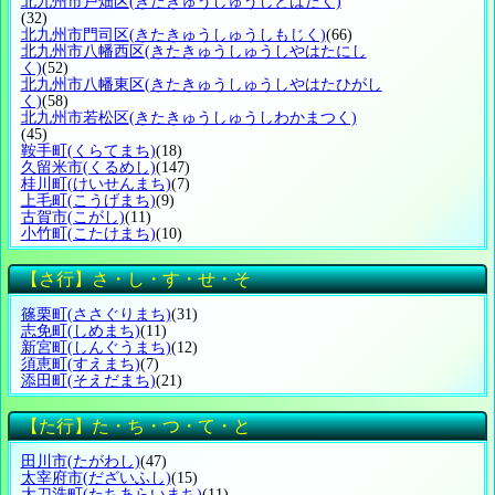
北九州市戸畑区
(きたきゅうしゅうしとばたく)
(32)
北九州市門司区
(きたきゅうしゅうしもじく)
(66)
北九州市八幡西区
(きたきゅうしゅうしやはたにし
く)
(52)
北九州市八幡東区
(きたきゅうしゅうしやはたひがし
く)
(58)
北九州市若松区
(きたきゅうしゅうしわかまつく)
(45)
鞍手町
(くらてまち)
(18)
久留米市
(くるめし)
(147)
桂川町
(けいせんまち)
(7)
上毛町
(こうげまち)
(9)
古賀市
(こがし)
(11)
小竹町
(こたけまち)
(10)
【さ行】さ・し・す・せ・そ
篠栗町
(ささぐりまち)
(31)
志免町
(しめまち)
(11)
新宮町
(しんぐうまち)
(12)
須恵町
(すえまち)
(7)
添田町
(そえだまち)
(21)
【た行】た・ち・つ・て・と
田川市
(たがわし)
(47)
太宰府市
(だざいふし)
(15)
大刀洗町
(たちあらいまち)
(11)