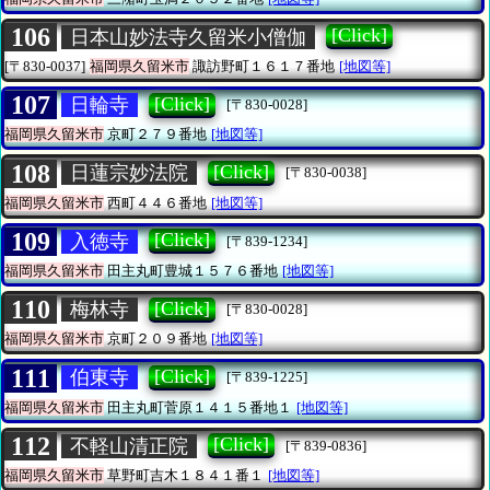
106
[Click]
日本山妙法寺久留米小僧伽
[〒830-0037]
福岡県久留米市
諏訪野町１６１７番地
[地図等]
107
[Click]
日輪寺
[〒830-0028]
福岡県久留米市
京町２７９番地
[地図等]
108
[Click]
日蓮宗妙法院
[〒830-0038]
福岡県久留米市
西町４４６番地
[地図等]
109
[Click]
入徳寺
[〒839-1234]
福岡県久留米市
田主丸町豊城１５７６番地
[地図等]
110
[Click]
梅林寺
[〒830-0028]
福岡県久留米市
京町２０９番地
[地図等]
111
[Click]
伯東寺
[〒839-1225]
福岡県久留米市
田主丸町菅原１４１５番地１
[地図等]
112
[Click]
不軽山清正院
[〒839-0836]
福岡県久留米市
草野町吉木１８４１番１
[地図等]