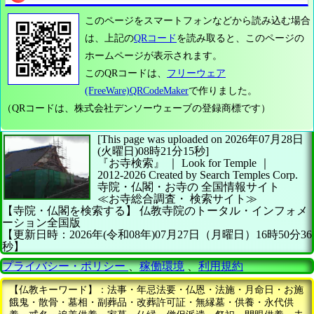
このページをスマートフォンなどから読み込む場合
は、上記の
QRコード
を読み取ると、このページの
ホームページが表示されます。
このQRコードは、
フリーウェア
(FreeWare)QRCodeMaker
で作りました。
（QRコードは、株式会社デンソーウェーブの登録商標です）
[This page was uploaded on 2026年07月28日
(火曜日)08時21分15秒]
『お寺検索』 ｜ Look for Temple
｜
2012-2026
Created by
Search Temples Corp.
寺院・仏閣・お寺の
全国情報サイト
≪お寺総合調査・
検索サイト≫
【寺院・仏閣を検索する】
仏教寺院のトータル・インフォメ
ーション全国版
【更新日時：2026年(令和08年)07月27日（月曜日）16時50分36
秒】
プライバシー・ポリシー
、
稼働環境
、
利用規約
【仏教キーワード】：法事・年忌法要・仏恩・法施・月命日・お施
餓鬼・散骨・墓相・副葬品・改葬許可証・無縁墓・供養・永代供