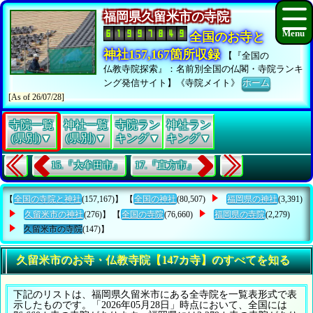
福岡県久留米市の寺院
全国のお寺と
神社157,167箇所収録
【『全国の
仏教寺院探索』：名前別全国の仏閣・寺院ランキ
ング発信サイト】《寺院メイト》
ホーム
[As of 26/07/28]
寺院一覧
神社一覧
寺院ラン
神社ラン
(県別)▼
(県別)▼
キング▼
キング▼
15.『大牟田市』
17.『直方市』
【
全国の寺院と神社
(157,167)】 【
全国の神社
(80,507)
福岡県の神社
(3,391)
久留米市の神社
(276)】 【
全国の寺院
(76,660)
福岡県の寺院
(2,279)
久留米市の寺院
(147)】
久留米市のお寺・仏教寺院【147カ寺】のすべてを知る
下記のリストは、福岡県久留米市にある全寺院を一覧表形式で表
示したものです。「2026年05月28日」時点において、全国には