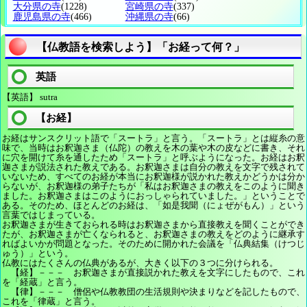
大分県の寺
(1228)
宮崎県の寺
(337)
鹿児島県の寺
(466)
沖縄県の寺
(66)
【仏教語を検索しよう】「お経って何？」
英語
【英語】 sutra
【お経】
お経はサンスクリット語で「スートラ」と言う。「スートラ」とは縦糸の意
味で、当時はお釈迦さま（仏陀）の教えを木の葉や木の皮などに書き、それ
に穴を開けて糸を通したため「スートラ」と呼ぶようになった。お経はお釈
迦さまが説法された教えである。お釈迦さまは自分の教えを文字で残されて
いないため、すべてのお経が本当にお釈迦様が説かれた教えかどうかは分か
らないが、お釈迦様の弟子たちが「私はお釈迦さまの教えをこのように聞き
ました。お釈迦さまはこのようにおっしゃられていました。」ということで
ある。そのため、ほとんどのお経は、「如是我聞（にょぜがもん）」という
言葉ではじまっている。
お釈迦さまが生きておられる時はお釈迦さまから直接教えを聞くことができ
たが、お釈迦さまが亡くなられると、お釈迦さまの教えをどのように継承す
ればよいかが問題となった。そのために開かれた会議を「仏典結集（けつじ
ゅう）」という。
仏教にはたくさんの仏典があるが、大きく以下の３つに分けられる。
【経】－－－ お釈迦さまが直接説かれた教えを文字にしたもので、これ
を「経蔵」と言う。
【律】－－－ 僧侶や仏教教団の生活規則や決まりなどを記したもので、
これを「律蔵」と言う。