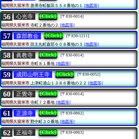
福岡県久留米市
善導寺町飯田５５４番地の１
[地図等]
56
[Click]
心光寺
[〒830-0014]
福岡県久留米市
寺町２番地の２
[地図等]
57
[Click]
森部教会
[〒839-1211]
福岡県久留米市
田主丸町森部６０８番地の３
[地図等]
58
[Click]
眞教寺
[〒830-0014]
福岡県久留米市
寺町８１番地
[地図等]
59
[Click]
成田山明王寺
[〒830-0052]
福岡県久留米市
上津町浦山１３８６番地の２２
[地図等]
60
[Click]
正覺寺
[〒830-0014]
福岡県久留米市
寺町７２番地
[地図等]
61
[Click]
正源寺
[〒839-0862]
福岡県久留米市
野中町３０番地
[地図等]
62
[Click]
正福寺
[〒839-0863]