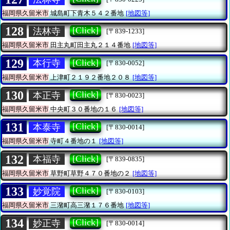
福岡県久留米市
城島町下青木５４２番地
[地図等]
128
[Click]
法林寺
[〒839-1233]
福岡県久留米市
田主丸町田主丸２１４番地
[地図等]
129
[Click]
本行寺
[〒830-0052]
福岡県久留米市
上津町２１９２番地２０８
[地図等]
130
[Click]
本正寺
[〒830-0023]
福岡県久留米市
中央町３０番地の１６
[地図等]
131
[Click]
本泰寺
[〒830-0014]
福岡県久留米市
寺町４番地の１
[地図等]
132
[Click]
本福寺
[〒839-0835]
福岡県久留米市
草野町草野４７０番地の２
[地図等]
133
[Click]
妙覚院
[〒830-0103]
福岡県久留米市
三潴町高三潴１７６番地
[地図等]
134
[Click]
妙正寺
[〒830-0014]