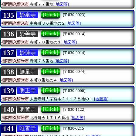
福岡県久留米市
寺町７７番地
[地図等]
135
[Click]
妙泉寺
[〒830-0023]
福岡県久留米市
中央町３６番地の２
[地図等]
136
[Click]
妙善寺
[〒830-0014]
福岡県久留米市
寺町７０番地の１
[地図等]
137
[Click]
妙蓮寺
[〒830-0014]
福岡県久留米市
寺町７５番地
[地図等]
138
[Click]
無量寺
[〒830-0044]
福岡県久留米市
本町８番地の４
[地図等]
139
[Click]
明正寺
[〒839-0000]
福岡県久留米市
大善寺町大字宮本２１１３番地の１
[地図等]
140
[Click]
明善寺
[〒830-1122]
福岡県久留米市
北野町今山７１６番地
[地図等]
141
[Click]
唯善寺
[〒830-0215]