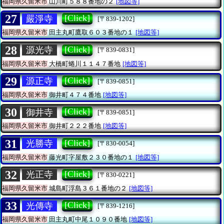
福岡県久留米市
山川町５８８番地の２
[地図等]
27
[Click]
嚴淨寺
[〒839-1202]
福岡県久留米市
田主丸町鷹取６０３番地の１
[地図等]
28
[Click]
源光寺
[〒839-0831]
福岡県久留米市
大橋町蜷川１１４７番地
[地図等]
29
[Click]
源正寺
[〒839-0851]
福岡県久留米市
御井町４７４番地
[地図等]
30
[Click]
御井寺
[〒839-0851]
福岡県久留米市
御井町２２２番地
[地図等]
31
[Click]
光勝寺
[〒830-0054]
福岡県久留米市
藤光町字屋敷２３０番地の１
[地図等]
32
[Click]
光正寺
[〒830-0221]
福岡県久留米市
城島町浮島３６１番地の２
[地図等]
33
[Click]
光傳寺
[〒839-1216]
福岡県久留米市
田主丸町中尾１０９０番地
[地図等]