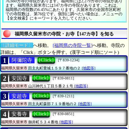
76,660カ寺の寺院があります。福岡県には2,279カ寺の寺院があり
ます。福岡県久留米市には147カ寺の寺院があります。これは、
福岡県の寺院数の6.45%にあたります。久留米市の全国市区町村
での寺院数は、第76位です。個別に調べたい場合は、メニューの
【全文検索】にキーワードを入力してください。
福岡県久留米市の寺院・お寺【147カ寺】を知る
〔詳細モード〕
へ移動。
[福岡県の寺院一覧]
へ移動。寺院の
詳細は、「Click」ボタンを押す。(漢字コード順にソート)
1
[Click]
阿彌陀寺
[〒839-1234]
福岡県久留米市
田主丸町豊城１５９７番地の２
[地図等]
2
[Click]
安国寺
[〒839-0811]
福岡県久留米市
山川神代１丁目５番２１号
[地図等]
3
[Click]
安超寺
[〒839-1211]
福岡県久留米市
田主丸町森部７１９番地の２
[地図等]
4
[Click]
安養寺
[〒839-0851]
福岡県久留米市
御井町５３４番地
[地図等]