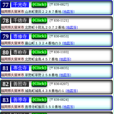
77
[Click]
千光寺
[〒839-0827]
福岡県久留米市
山本町豊田２２８７番地
[地図等]
78
[Click]
千徳寺
[〒830-1121]
福岡県久留米市
北野町十郎丸２０７２番地
[地図等]
79
[Click]
専修寺
[〒830-0053]
福岡県久留米市
藤山町１３２４番地の３
[地図等]
80
[Click]
専称寺
[〒830-1103]
福岡県久留米市
北野町金島４５７番地
[地図等]
81
[Click]
專念寺
[〒839-0835]
福岡県久留米市
草野町草野２５８番地
[地図等]
82
[Click]
善照寺
[〒830-0207]
福岡県久留米市
城島町城島４３８番地の１
[地図等]
83
[Click]
善導寺
[〒839-0824]
福岡県久留米市
善導寺町飯田５５０番地
[地図等]