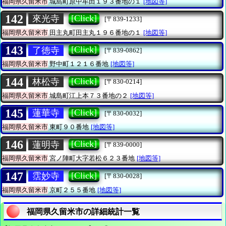
福岡県久留米市
城島町原中牟田１９３番地の１
[地図等]
142
[Click]
來光寺
[〒839-1233]
福岡県久留米市
田主丸町田主丸１９６番地の１
[地図等]
143
[Click]
了徳寺
[〒839-0862]
福岡県久留米市
野中町１２１６番地
[地図等]
144
[Click]
林松寺
[〒830-0214]
福岡県久留米市
城島町江上本７３番地の２
[地図等]
145
[Click]
蓮華寺
[〒830-0032]
福岡県久留米市
東町９０番地
[地図等]
146
[Click]
蓮明寺
[〒839-0000]
福岡県久留米市
宮ノ陣町大字若松６２３番地
[地図等]
147
[Click]
霑妙寺
[〒830-0028]
福岡県久留米市
京町２５５番地
[地図等]
福岡県久留米市の詳細統計一覧