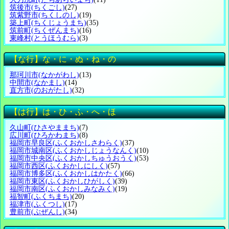
筑後市
(ちくごし)
(27)
筑紫野市
(ちくしのし)
(19)
築上町
(ちくじょうまち)
(35)
筑前町
(ちくぜんまち)
(16)
東峰村
(とうほうむら)
(3)
【な行】な・に・ぬ・ね・の
那珂川市
(なかがわし)
(13)
中間市
(なかまし)
(14)
直方市
(のおがたし)
(32)
【は行】は・ひ・ふ・へ・ほ
久山町
(ひさやままち)
(7)
広川町
(ひろかわまち)
(8)
福岡市早良区
(ふくおかしさわらく)
(37)
福岡市城南区
(ふくおかしじょうなんく)
(10)
福岡市中央区
(ふくおかしちゅうおうく)
(53)
福岡市西区
(ふくおかしにしく)
(57)
福岡市博多区
(ふくおかしはかたく)
(66)
福岡市東区
(ふくおかしひがしく)
(39)
福岡市南区
(ふくおかしみなみく)
(19)
福智町
(ふくちまち)
(20)
福津市
(ふくつし)
(17)
豊前市
(ぶぜんし)
(34)