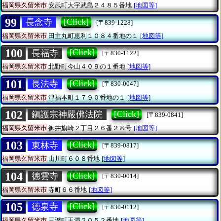
福岡県久留米市
安武町大字武島２４８５番地
[地図等]
99
[Click]
長念寺
[〒839-1228]
福岡県久留米市
田主丸町恵利１０８４番地の１
[地図等]
100
[Click]
長福寺
[〒830-1122]
福岡県久留米市
北野町今山４０９の１番地
[地図等]
101
[Click]
長法寺
[〒830-0047]
福岡県久留米市
津福本町１７９０番地の１
[地図等]
102
[Click]
鎭護宗神嚴佛法院
[〒839-0841]
福岡県久留米市
御井旗崎２丁目２６番２８号
[地図等]
103
[Click]
東林寺
[〒839-0817]
福岡県久留米市
山川町６０８番地
[地図等]
104
[Click]
徳雲寺
[〒830-0014]
福岡県久留米市
寺町６６番地
[地図等]
105
[Click]
徳泉寺
[〒830-0112]
福岡県久留米市
三潴町玉満２０５２番地
[地図等]