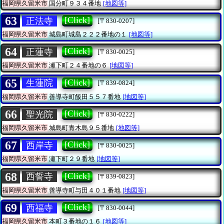
福岡県久留米市
国分町９３４番地
[地図等]
63
[Click]
正法寺
[〒830-0207]
福岡県久留米市
城島町城島２２２番地の１
[地図等]
64
[Click]
正蓮寺
[〒830-0025]
福岡県久留米市
瀬下町２４番地の６
[地図等]
65
[Click]
生蓮院
[〒839-0824]
福岡県久留米市
善導寺町飯田５５７番地
[地図等]
66
[Click]
聖光院
[〒830-0222]
福岡県久留米市
城島町青木島９５番地
[地図等]
67
[Click]
西岸寺
[〒830-0025]
福岡県久留米市
瀬下町２９番地
[地図等]
68
[Click]
西誓寺
[〒839-0823]
福岡県久留米市
善導寺町与田４０１番地
[地図等]
69
[Click]
西福寺
[〒830-0044]
福岡県久留米市
本町３番地の１６
[地図等]