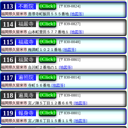
113
[Click]
不断院
[〒839-0824]
福岡県久留米市
善導寺町飯田５５５番地
[地図等]
114
[Click]
福嚴寺
[〒839-0827]
福岡県久留米市
山本町豊田５７７番地１
[地図等]
115
[Click]
福蔵寺
[〒830-0048]
福岡県久留米市
梅満町１０２１番地
[地図等]
116
[Click]
福聚寺
[〒839-0861]
福岡県久留米市
合川町２番地の１
[地図等]
117
[Click]
遍照院
[〒830-0014]
福岡県久留米市
寺町５６番地
[地図等]
118
[Click]
遍萬寺
[〒839-0801]
福岡県久留米市
宮ノ陣５丁目１２番６６号
[地図等]
119
[Click]
報身寺
[〒839-0801]
福岡県久留米市
宮ノ陣６丁目１５番１１号
[地図等]