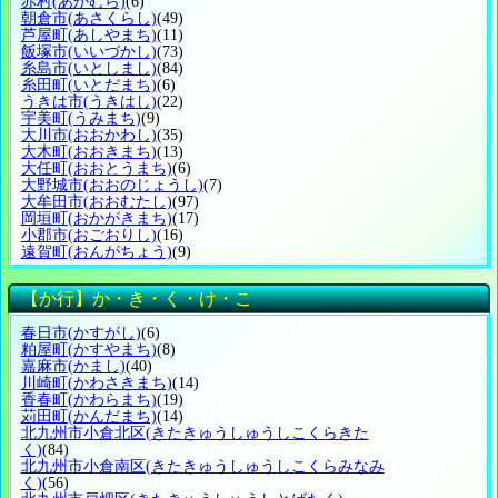
赤村
(あかむら)
(6)
朝倉市
(あさくらし)
(49)
芦屋町
(あしやまち)
(11)
飯塚市
(いいづかし)
(73)
糸島市
(いとしまし)
(84)
糸田町
(いとだまち)
(6)
うきは市
(うきはし)
(22)
宇美町
(うみまち)
(9)
大川市
(おおかわし)
(35)
大木町
(おおきまち)
(13)
大任町
(おおとうまち)
(6)
大野城市
(おおのじょうし)
(7)
大牟田市
(おおむたし)
(97)
岡垣町
(おかがきまち)
(17)
小郡市
(おごおりし)
(16)
遠賀町
(おんがちょう)
(9)
【か行】か・き・く・け・こ
春日市
(かすがし)
(6)
粕屋町
(かすやまち)
(8)
嘉麻市
(かまし)
(40)
川崎町
(かわさきまち)
(14)
香春町
(かわらまち)
(19)
苅田町
(かんだまち)
(14)
北九州市小倉北区
(きたきゅうしゅうしこくらきた
く)
(84)
北九州市小倉南区
(きたきゅうしゅうしこくらみなみ
く)
(56)