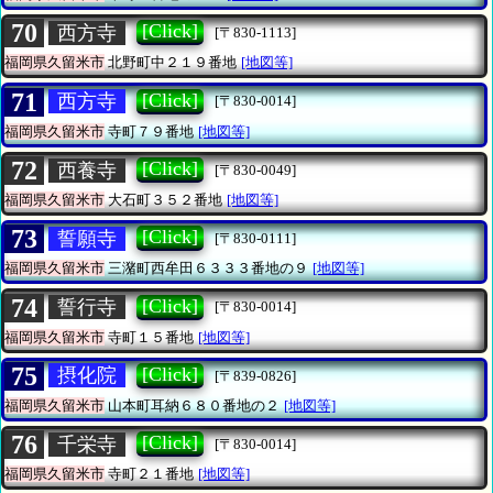
70
[Click]
西方寺
[〒830-1113]
福岡県久留米市
北野町中２１９番地
[地図等]
71
[Click]
西方寺
[〒830-0014]
福岡県久留米市
寺町７９番地
[地図等]
72
[Click]
西養寺
[〒830-0049]
福岡県久留米市
大石町３５２番地
[地図等]
73
[Click]
誓願寺
[〒830-0111]
福岡県久留米市
三潴町西牟田６３３３番地の９
[地図等]
74
[Click]
誓行寺
[〒830-0014]
福岡県久留米市
寺町１５番地
[地図等]
75
[Click]
摂化院
[〒839-0826]
福岡県久留米市
山本町耳納６８０番地の２
[地図等]
76
[Click]
千栄寺
[〒830-0014]
福岡県久留米市
寺町２１番地
[地図等]