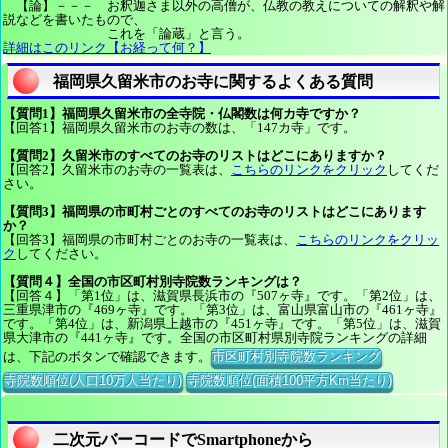
【論】－－－ お釈迦さま以外の高僧が、仏教の教えについての解釈や解
説などを書いたもので、
これを「論蔵」と言う。
詳細はこのリンク【お経って何？】
福岡県久留米市のお寺に関するよくある質問
【質問1】福岡県久留米市の全寺院・仏閣数は何カ寺ですか？
【回答1】福岡県久留米市のお寺の数は、「147カ寺」です。
【質問2】久留米市のすべてのお寺のリストはどこにありますか？
【回答2】久留米市のお寺の一覧表は、
こちらのリンクをクリック
してくだ
さい。
【質問3】福岡県の市町村ごとのすべてのお寺のリストはどこにあります
か？
【回答3】福岡県の市町村ごとのお寺の一覧表は、
こちらのリンクをクリッ
ク
してください。
【質問４】全国の市区町村別寺院数ランキングは？
【回答４】「第1位」は、滋賀県長浜市の『507ヶ寺』です。「第2位」は、
三重県津市の『469ヶ寺』です。「第3位」は、富山県富山市の『461ヶ寺』
です。「第4位」は、新潟県上越市の『451ヶ寺』です。「第5位」は、滋賀
県大津市の『441ヶ寺』です。全国の市区町村県別寺院ランキングの詳細
は、下記のボタンで確認できます。
市区町村別寺院数ランキング
寺院数順位(人口10万人当たり)
寺院数順位(面積100平方Km当たり)
二次元バーコードでSmartphoneから