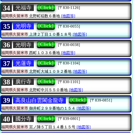
34
[Click]
光福寺
[〒830-1126]
福岡県久留米市
北野町稲数６番地
[地図等]
35
[Click]
光明寺
[〒830-0055]
福岡県久留米市
上津２丁目１０番１８号
[地図等]
36
[Click]
光明寺
[〒830-0038]
福岡県久留米市
西町１０３６番地
[地図等]
37
[Click]
光蓮寺
[〒830-1104]
福岡県久留米市
北野町大城１０９２番地
[地図等]
38
[Click]
廣行寺
[〒830-1101]
福岡県久留米市
北野町中川５５０番地
[地図等]
39
[Click]
高良山白雲閣金龍寺
[〒839-0851]
福岡県久留米市
御井町２９９番地の１５４
[地図等]
40
[Click]
國分寺
[〒839-0801]
福岡県久留米市
宮ノ陣５丁目１４番１５号
[地図等]