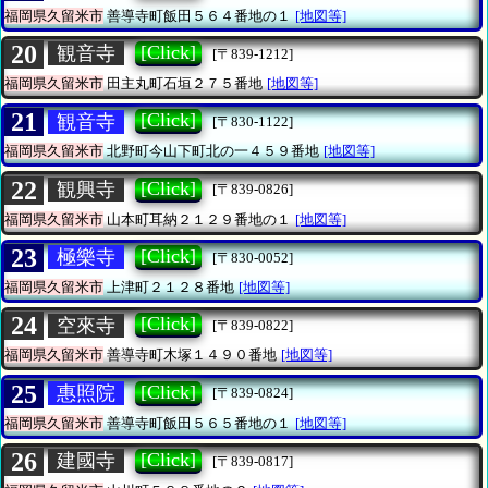
福岡県久留米市
善導寺町飯田５６４番地の１
[地図等]
20
[Click]
観音寺
[〒839-1212]
福岡県久留米市
田主丸町石垣２７５番地
[地図等]
21
[Click]
観音寺
[〒830-1122]
福岡県久留米市
北野町今山下町北の一４５９番地
[地図等]
22
[Click]
観興寺
[〒839-0826]
福岡県久留米市
山本町耳納２１２９番地の１
[地図等]
23
[Click]
極樂寺
[〒830-0052]
福岡県久留米市
上津町２１２８番地
[地図等]
24
[Click]
空來寺
[〒839-0822]
福岡県久留米市
善導寺町木塚１４９０番地
[地図等]
25
[Click]
惠照院
[〒839-0824]
福岡県久留米市
善導寺町飯田５６５番地の１
[地図等]
26
[Click]
建國寺
[〒839-0817]