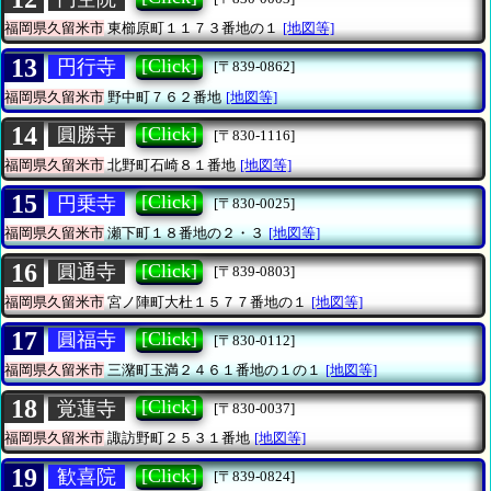
福岡県久留米市
東櫛原町１１７３番地の１
[地図等]
13
[Click]
円行寺
[〒839-0862]
福岡県久留米市
野中町７６２番地
[地図等]
14
[Click]
圓勝寺
[〒830-1116]
福岡県久留米市
北野町石崎８１番地
[地図等]
15
[Click]
円乗寺
[〒830-0025]
福岡県久留米市
瀬下町１８番地の２・３
[地図等]
16
[Click]
圓通寺
[〒839-0803]
福岡県久留米市
宮ノ陣町大杜１５７７番地の１
[地図等]
17
[Click]
圓福寺
[〒830-0112]
福岡県久留米市
三潴町玉満２４６１番地の１の１
[地図等]
18
[Click]
覚蓮寺
[〒830-0037]
福岡県久留米市
諏訪野町２５３１番地
[地図等]
19
[Click]
歓喜院
[〒839-0824]