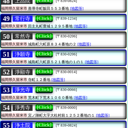
48
[Click]
上品院
[〒839-0824]
福岡県久留米市
善導寺町飯田５５３番地
[地図等]
49
[Click]
常行寺
[〒839-1234]
福岡県久留米市
田主丸町豊城１２９５番地
[地図等]
50
[Click]
常然寺
[〒830-0206]
福岡県久留米市
城島町六町原８３４番地の２
[地図等]
51
[Click]
浄願寺
[〒830-0206]
福岡県久留米市
城島町六町原５２１番地の１の１
[地図等]
52
[Click]
淨顯寺
[〒830-0014]
福岡県久留米市
寺町１２番地
[地図等]
53
[Click]
淨光寺
[〒830-0066]
福岡県久留米市
荒木町下荒木１０６０番地
[地図等]
54
[Click]
淨秀寺
[〒839-0000]
福岡県久留米市
宮ノ陣町大字大杜村前１２５２番地の１
[地図等]
55
[Click]
浄土院
[〒839-0824]