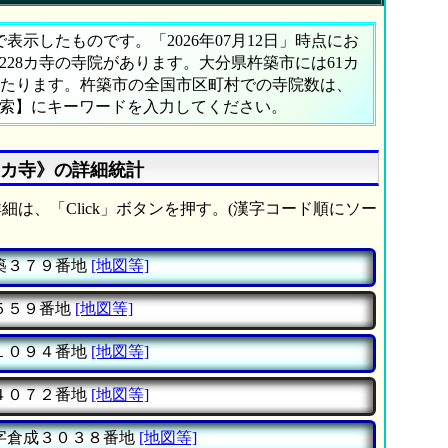
示したものです。「2026年07月12日」時点にお
,228カ寺の寺院があります。大分県杵築市には61カ
にあたります。杵築市の全国市区町村での寺院数は、
検索】にキーワードを入力してください。
1カ寺》の詳細統計
細は、「Click」ボタンを押す。(漢字コード順にソー
築３７９番地
[地図等]
５５９番地
[地図等]
１０９４番地
[地図等]
４０７２番地
[地図等]
字倉成３０３８番地
[地図等]