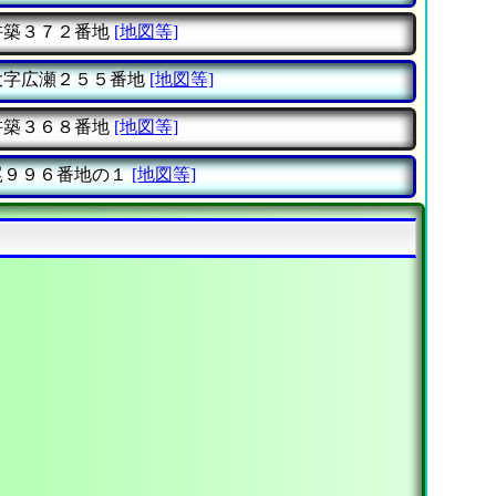
杵築３７２番地
[地図等]
大字広瀬２５５番地
[地図等]
杵築３６８番地
[地図等]
尾９９６番地の１
[地図等]