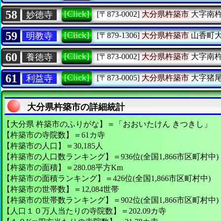
58
[Click]
妙徳寺
[〒873-0002]
大分県杵築市
大字南
59
[Click]
明教寺
[〒879-1306]
大分県杵築市
山香町
60
[Click]
養徳寺
[〒873-0002]
大分県杵築市
大字南
61
[Click]
利益寺
[〒873-0005]
大分県杵築市
大字猪
大分県杵築市の詳細統計
【大分県 杵築市のふりがな】＝「おおいたけん きつきし」
【杵築市の寺院数】＝61カ寺
【杵築市の人口】＝30,185人
【杵築市の人口数ランキング】＝936位(全国1,866市区町村中)
【杵築市の面積】＝280.08平方Km
【杵築市の面積ランキング】＝426位(全国1,866市区町村中)
【杵築市の世帯数】＝12,084世帯
【杵築市の世帯数ランキング】＝902位(全国1,866市区町村中)
【人口１０万人当たりの寺院数】＝202.09カ寺