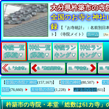
大分県杵築市の
全国のお寺と神社15
録
【『お寺統計』：名前別日
ト】《寺院メイト》
ホーム
[As 
寺院一覧
神社一覧
寺院ラン
神社ラン
(県別)▼
(県別)▼
キング▼
キング▼
1.『大分市』
9.『豊後高田市』
11.『宇佐市』
18.
【
全国の寺院と神社
(157,167)】 【
全国の神社
(80,507)
大
寺院
(76,660)
大分県の寺院
(1,228)
杵築市の寺院
(61)】
杵築市の寺院・本堂「総数は61カ寺」