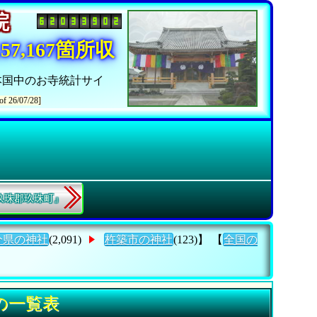
寺院
7,167箇所収
本国中のお寺統計サイ
of 26/07/28]
『玖珠郡玖珠町』
分県の神社
(2,091)
杵築市の神社
(123)】 【
全国の
の一覧表