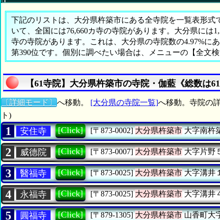
下記のリストは、大分県杵築市にある全寺院を一覧表形式で表
いて、全国には76,660カ寺の寺院があります。大分県には1
寺の寺院があります。これは、大分県の寺院数の4.97%
第390位です。個別に調べたい場合は、メニューの【全文
【61寺院】大分県杵築市の寺院・伽藍《総数は6
〔詳細モード〕
へ移動。
[大分県の寺院一覧]
へ移動。寺院の詳
ト)
1
[Click]
安住寺
[〒873-0002]
大分県杵築市
大字南杵
2
[Click]
威德院
[〒873-0007]
大分県杵築市
大字片野
3
[Click]
醫福寺
[〒873-0025]
大分県杵築市
大字溝井
4
[Click]
永福寺
[〒873-0025]
大分県杵築市
大字溝井
5
[Click]
圓福寺
[〒879-1305]
大分県杵築市
山香町大