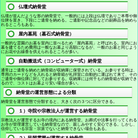
仏壇式納骨堂
仏壇が並んだような形の納骨堂で、一般的には上段は仏壇でありご本尊や御
位牌を置き、下段にご遺骨を納める。ご遺影や記念品などの副葬品を納めら
れるところもある。
屋内墓苑（墓石式納骨堂）
一般的な霊園のお墓を室内に並べるため「屋内墓苑」と呼ばれる。室内にお
墓を建てるため費用は一般なお墓より高額になるが、一般のお墓と同じよう
にお花やお線香を供えられるところが多い。
自動搬送式（コンピューター式）納骨堂
通常はご遺骨を納めた納骨箱が収納庫に保管されている。お参りする時は、
専用のカードなどを入れると納骨箱が礼拝室に自動的に運ばれて来て、その
ご遺骨や御位牌に対してお参りする。収納庫には何千もの納骨箱が収納でき
るので、コストはお墓より安い場合が多い。
納骨堂の運営形態による分類
納骨堂を運営形態で分類すると、大きく次の３つに区分できる。
１）寺院や宗教法人が運営する納骨堂
宗教法人が運営するお寺の境内にある納骨堂。お葬式や法事を行ってくれる
お寺が管理運営している納骨堂なので、親しみやすく安心できる。しかし、
信仰している宗旨・宗派でないと納骨できない場合もある。