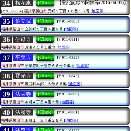
34
[Click]
梅花庵
【登記記録の閉鎖等(2016-04-05)】
[〒911-0804]
福井県勝山市
元町１丁目１６番１６号
[地図等]
35
[Click]
伯立院
[〒911-0805]
福井県勝山市
立川町１丁目４番９号
[地図等]
36
[Click]
佛母寺
[〒911-0811]
福井県勝山市
片瀬４５号１番地
[地図等]
37
[Click]
平泉寺
[〒911-0822]
福井県勝山市
平泉寺町平泉寺６６号２番地
[地図等]
38
[Click]
寳光寺
[〒911-0843]
福井県勝山市
鹿谷町本郷１６号６番地
[地図等]
39
[Click]
法栄寺
[〒911-0806]
福井県勝山市
本町４丁目４番５号
[地図等]
40
[Click]
法勝寺
[〒911-0801]
福井県勝山市
沢町１丁目４番２９号
[地図等]
41
[Click]
法泉寺
[〒911-0822]