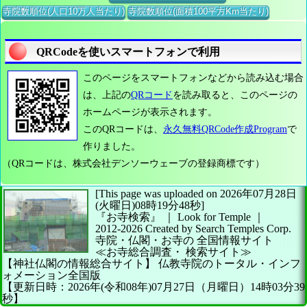
寺院数順位(人口10万人当たり)
寺院数順位(面積100平方Km当たり)
QRCodeを使いスマートフォンで利用
このページをスマートフォンなどから読み込む場合
は、上記の
QRコード
を読み取ると、このページの
ホームページが表示されます。
このQRコードは、
永久無料QRCode作成Program
で
作りました。
（QRコードは、株式会社デンソーウェーブの登録商標です）
[This page was uploaded on 2026年07月28日
(火曜日)08時19分48秒]
『お寺検索』 ｜ Look for Temple
｜
2012-2026
Created by
Search Temples Corp.
寺院・仏閣・お寺の
全国情報サイト
≪お寺総合調査・
検索サイト≫
【神社仏閣の情報総合サイト】
仏教寺院のトータル・インフ
ォメーション全国版
【更新日時：2026年(令和08年)07月27日（月曜日）14時03分39
秒】