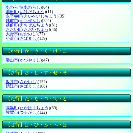
あわら市
(あわらし)
(64)
池田町
(いけだちょう)
(11)
永平寺町
(えいへいじちょう)
(35)
越前市
(えちぜんし)
(224)
越前町
(えちぜんちょう)
(81)
おおい町
(おおいちょう)
(46)
大野市
(おおのし)
(77)
小浜市
(おばまし)
(139)
【か行】か・き・く・け・こ
勝山市
(かつやまし)
(47)
【さ行】さ・し・す・せ・そ
坂井市
(さかいし)
(122)
鯖江市
(さばえし)
(108)
【た行】た・ち・つ・て・と
高浜町
(たかはまちょう)
(39)
敦賀市
(つるがし)
(122)
【は行】は・ひ・ふ・へ・ほ