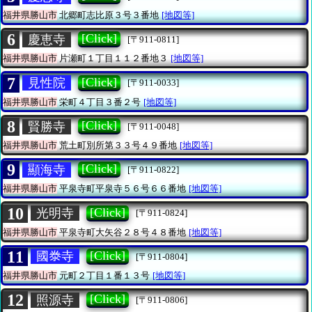
福井県勝山市
北郷町志比原３号３番地
[地図等]
6
[Click]
慶恵寺
[〒911-0811]
福井県勝山市
片瀬町１丁目１１２番地３
[地図等]
7
[Click]
見性院
[〒911-0033]
福井県勝山市
栄町４丁目３番２号
[地図等]
8
[Click]
賢勝寺
[〒911-0048]
福井県勝山市
荒土町別所第３３号４９番地
[地図等]
9
[Click]
顯海寺
[〒911-0822]
福井県勝山市
平泉寺町平泉寺５６号６６番地
[地図等]
10
[Click]
光明寺
[〒911-0824]
福井県勝山市
平泉寺町大矢谷２８号４８番地
[地図等]
11
[Click]
國𣳾寺
[〒911-0804]
福井県勝山市
元町２丁目１番１３号
[地図等]
12
[Click]
照源寺
[〒911-0806]