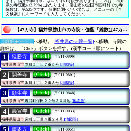
ます。福井県勝山市には47カ寺の寺院があります。これは、福井
県の寺院数の2.79%にあたります。勝山市の全国市区町村での寺
院数は、第525位です。個別に調べたい場合は、メニューの【全
文検索】にキーワードを入力してください。
【47カ寺】福井県勝山市の寺院・伽藍「総数は47カ寺
〔詳細モード〕
へ移動。
[福井県の寺院一覧]
へ移動。寺院の
詳細は、「Click」ボタンを押す。(漢字コード順にソート)
1
[Click]
延勝寺
[〒911-0806]
福井県勝山市
本町２丁目７番５号
[地図等]
2
[Click]
開善寺
[〒911-0801]
福井県勝山市
沢町１丁目２番３号
[地図等]
3
[Click]
願生寺
[〒911-0848]
福井県勝山市
鹿谷町保田２２号３０番地
[地図等]
4
[Click]
義宣寺
[〒911-0033]
福井県勝山市
栄町３丁目４番２４号
[地図等]
5
[Click]
慶恩寺
[〒911-0051]