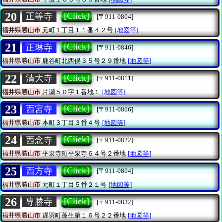
20
[Click]
正等寺
[〒911-0804]
福井県勝山市
元町１丁目１１番４２号
[地図等]
21
[Click]
正琳寺
[〒911-0846]
福井県勝山市
鹿谷町北西俣３５号２９番地
[地図等]
22
[Click]
清大寺
[〒911-0811]
福井県勝山市
片瀬５０字１番地１
[地図等]
23
[Click]
西宮寺
[〒911-0806]
福井県勝山市
本町３丁目３番４号
[地図等]
24
[Click]
西念寺
[〒911-0822]
福井県勝山市
平泉寺町平泉寺６４号２番地
[地図等]
25
[Click]
西方寺
[〒911-0804]
福井県勝山市
元町１丁目５番２１号
[地図等]
26
[Click]
専勝寺
[〒911-0832]
福井県勝山市
遅羽町蓬生第１６号２２番地
[地図等]