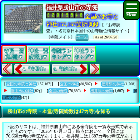
福井県勝山市の寺院
全国のお寺と
神社157,167箇所収録
【『お寺調
査』：名前別日本国中のお寺順位情報サイト】
《寺院メイト》
ホーム
[As of 26/07/28]
寺院一覧
神社一覧
寺院ラン
神社ラン
(県別)▼
(県別)▼
キング▼
キング▼
4.『大野市』
6.『鯖江市』
【
全国の寺院と神社
(157,167)】 【
全国の神社
(80,507)
福井県の神社
(1,708)
勝山市の神社
(82)】 【
全国の寺院
(76,660)
福井県の寺院
(1,687)
勝
山市の寺院
(47)】
勝山市の寺院・本堂(寺院総数は47カ寺)を知る
下記のリストは、福井県勝山市にある全寺院を一覧表形式で表示
したものです。「2026年07月17日」時点において、全国には
76,660カ寺の寺院があります。福井県には1,687カ寺の寺院があり