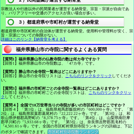
２）民間霊園が運営する納骨堂
宗教法人や行政以外の民間業者が運営する納骨堂。宗旨・宗派が自由であ
り、バリアフリーや交通のアクセスが良い場合が多い。
３）都道府県や市町村が運営する納骨堂
都道府県や市区町村の自治体が運営する納骨堂。使用料や管理料が安く、宗
旨・宗派についての制限がない。
詳細はこのリンク【納骨堂を考える】
福井県勝山市の寺院に関するよくある質問
【質問1】福井県勝山市の仏教寺院の数は何カ寺ですか？
【回答1】福井県勝山市の寺院数は、「47カ寺」です。
【質問2】勝山市の全寺院一覧表はどこにありますか？
【回答2】勝山市の全寺院リストは、
こちらのリンクをクリック
してくださ
い。
【質問3】福井県の市町村ごとの全寺院一覧表はどこにありますか？
【回答3】福井県の市町村ごとの全寺院リストは、
こちらのリンクをクリッ
ク
してください。
【質問４】全国で10万世帯当りの寺院が多いの市区町村はどこですか？
【回答４】「第1位」は、福島県相馬郡飯舘村の『600,000ヶ寺』です。「第
2位」は、福島県双葉郡葛尾村の『22,222.22ヶ寺』です。「第3位」は、和
歌山県伊都郡高野町の『8,378.75ヶ寺』です。「第4位」は、山梨県南巨摩
郡早川町の『5,933.68ヶ寺』です。「第5位」は、奈良県吉野郡黒滝村の
『4,501.61ヶ寺』です。全国の市区町村県別寺院ランキングの詳細は、下記
のボタンで確認できます。
市区町村別寺院数ランキング