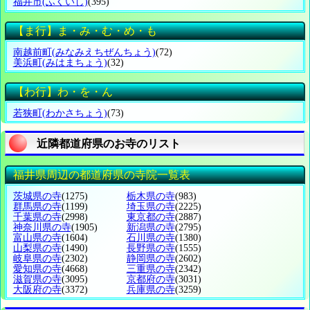
福井市
(ふくいし)
(395)
【ま行】ま・み・む・め・も
南越前町
(みなみえちぜんちょう)
(72)
美浜町
(みはまちょう)
(32)
【わ行】わ・を・ん
若狭町
(わかさちょう)
(73)
近隣都道府県のお寺のリスト
福井県周辺の都道府県の寺院一覧表
茨城県の寺
(1275)
栃木県の寺
(983)
群馬県の寺
(1199)
埼玉県の寺
(2225)
千葉県の寺
(2998)
東京都の寺
(2887)
神奈川県の寺
(1905)
新潟県の寺
(2795)
富山県の寺
(1604)
石川県の寺
(1380)
山梨県の寺
(1490)
長野県の寺
(1555)
岐阜県の寺
(2302)
静岡県の寺
(2602)
愛知県の寺
(4668)
三重県の寺
(2342)
滋賀県の寺
(3095)
京都府の寺
(3031)
大阪府の寺
(3372)
兵庫県の寺
(3259)