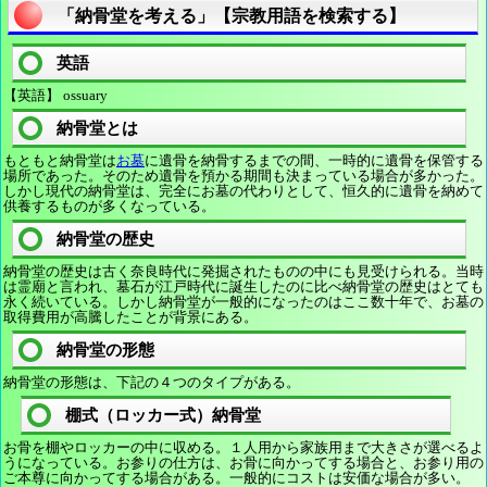
「納骨堂を考える」【宗教用語を検索する】
英語
【英語】 ossuary
納骨堂とは
もともと納骨堂は
お墓
に遺骨を納骨するまでの間、一時的に遺骨を保管する
場所であった。そのため遺骨を預かる期間も決まっている場合が多かった。
しかし現代の納骨堂は、完全にお墓の代わりとして、恒久的に遺骨を納めて
供養するものが多くなっている。
納骨堂の歴史
納骨堂の歴史は古く奈良時代に発掘されたものの中にも見受けられる。当時
は霊廟と言われ、墓石が江戸時代に誕生したのに比べ納骨堂の歴史はとても
永く続いている。しかし納骨堂が一般的になったのはここ数十年で、お墓の
取得費用が高騰したことが背景にある。
納骨堂の形態
納骨堂の形態は、下記の４つのタイプがある。
棚式（ロッカー式）納骨堂
お骨を棚やロッカーの中に収める。１人用から家族用まで大きさが選べるよ
うになっている。お参りの仕方は、お骨に向かってする場合と、お参り用の
ご本尊に向かってする場合がある。一般的にコストは安価な場合が多い。