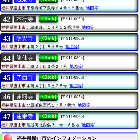
福井県勝山市
平泉寺町平泉寺６４号１５番地
[地図等]
42
[Click]
本行寺
[〒911-0053]
福井県勝山市
北郷町森川１４号１２番地甲
[地図等]
43
[Click]
明覺寺
[〒911-0806]
福井県勝山市
本町２丁目８番８号
[地図等]
44
[Click]
龍仙寺
[〒911-0804]
福井県勝山市
元町２丁目３番２７号
[地図等]
45
[Click]
了西寺
[〒911-0806]
福井県勝山市
本町４丁目６番２８号
[地図等]
46
[Click]
蓮照寺
[〒911-0054]
福井県勝山市
北郷町東野第１７号７番地
[地図等]
47
[Click]
蓮乘寺
[〒911-0846]
福井県勝山市
鹿谷町北西俣３１号１６番地
[地図等]
福井県勝山市のインフォメーション