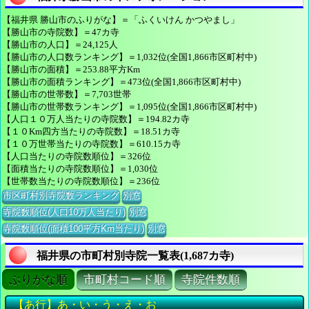
【福井県 勝山市のふりがな】＝「ふくいけん かつやまし」
【勝山市の寺院数】＝47カ寺
【勝山市の人口】＝24,125人
【勝山市の人口数ランキング】＝1,032位(全国1,866市区町村中)
【勝山市の面積】＝253.88平方Km
【勝山市の面積ランキング】＝473位(全国1,866市区町村中)
【勝山市の世帯数】＝7,703世帯
【勝山市の世帯数ランキング】＝1,095位(全国1,866市区町村中)
【人口１０万人当たりの寺院数】＝194.82カ寺
【１０Km四方当たりの寺院数】＝18.51カ寺
【１０万世帯当たりの寺院数】＝610.15カ寺
【人口当たりの寺院数順位】＝326位
【面積当たりの寺院数順位】＝1,030位
【世帯数当たりの寺院数順位】＝236位
市区町村別寺院数ランキング
別窓
寺院数順位(人口10万人当たり)
別窓
寺院数順位(面積100平方Km当たり)
別窓
福井県の市町村別寺院一覧表(1,687カ寺)
ぶりがな順
市町村コード順
寺院件数順
【あ行】あ・い・う・え・お