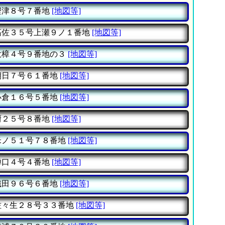
津８号７番地
[地図等]
佐３５号上瀬９ノ１番地
[地図等]
樟４号９番地の３
[地図等]
日７号６１番地
[地図等]
倉１６号５番地
[地図等]
２５号８番地
[地図等]
ノ５１号７８番地
[地図等]
口４号４番地
[地図等]
田９６号６番地
[地図等]
々生２８号３３番地
[地図等]