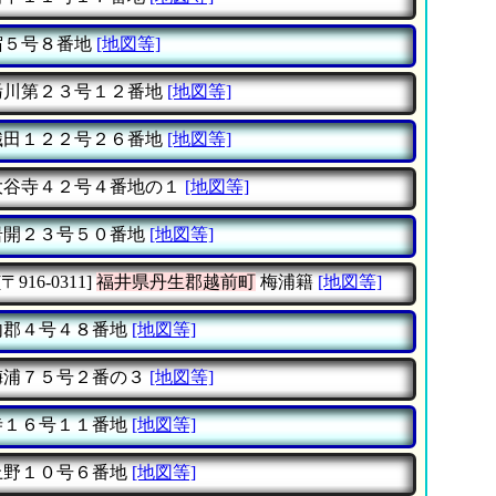
５号８番地
[地図等]
川第２３号１２番地
[地図等]
田１２２号２６番地
[地図等]
谷寺４２号４番地の１
[地図等]
開２３号５０番地
[地図等]
[〒916-0311]
福井県丹生郡越前町
梅浦籍
[地図等]
郡４号４８番地
[地図等]
浦７５号２番の３
[地図等]
１６号１１番地
[地図等]
野１０号６番地
[地図等]