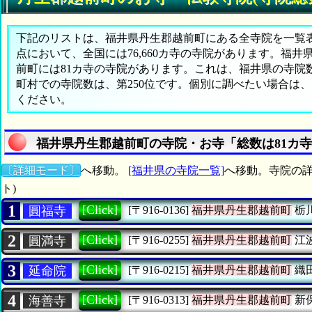
下記のリストは、福井県丹生郡越前町にある全寺院を一覧表形
点において、全国には76,660カ寺の寺院があります。福井
前町には81カ寺の寺院があります。これは、福井県の寺院数
町村での寺院数は、第250位です。個別に調べたい場合は
ください。
福井県丹生郡越前町の寺院・お寺「総数は81カ
〔詳細モード〕
へ移動。
[福井県の寺院一覧]
へ移動。寺院の詳
ト)
1
[Click]
圓福寺
[〒916-0136]
福井県丹生郡越前町
栃
2
[Click]
圓満寺
[〒916-0255]
福井県丹生郡越前町
江
3
[Click]
延命院
[〒916-0215]
福井県丹生郡越前町
織
4
[Click]
海善寺
[〒916-0313]
福井県丹生郡越前町
新