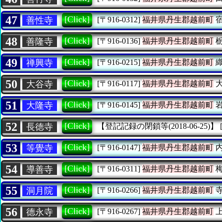
47
[Click]
善性寺
[〒916-0312]
福井県丹生郡越前町
宿
48
[Click]
善隆寺
[〒916-0136]
福井県丹生郡越前町
栃
49
[Click]
禅興寺
[〒916-0215]
福井県丹生郡越前町
織
50
[Click]
大谷寺
[〒916-0117]
福井県丹生郡越前町
大
51
[Click]
大隆寺
[〒916-0145]
福井県丹生郡越前町
岩
52
[Click]
長徳寺
【登記記録の閉鎖等(2018-06-25)】
53
[Click]
等覺寺
[〒916-0147]
福井県丹生郡越前町
内
54
[Click]
導善寺
[〒916-0311]
福井県丹生郡越前町
梅
55
[Click]
洞月院
[〒916-0266]
福井県丹生郡越前町
寺
56
[Click]
德永寺
[〒916-0267]
福井県丹生郡越前町
上