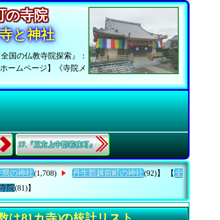
前町の寺院
寺と神社
『全国の仏教寺院探索』：
覧ホームページ】《寺院メ
17.『三方上中郡若狭町』
井県の神社
(1,708)
丹生郡越前町の神社
(92)】 【
全
寺院
(81)】
数は81カ寺)の統計リスト