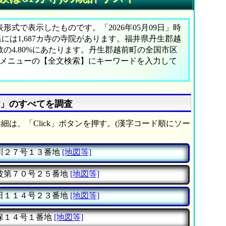
式で表示したものです。「2026年05月09日」時
県には1,687カ寺の寺院があります。福井県丹生郡越
の4.80%にあたります。丹生郡越前町の全国市区
、メニューの【全文検索】にキーワードを入力して
寺」のすべてを調査
細は、「Click」ボタンを押す。(漢字コード順にソー
川２７号１３番地
[地図等]
波第７０号２５番地
[地図等]
田１１４号２３番地
[地図等]
保１４号１番地
[地図等]