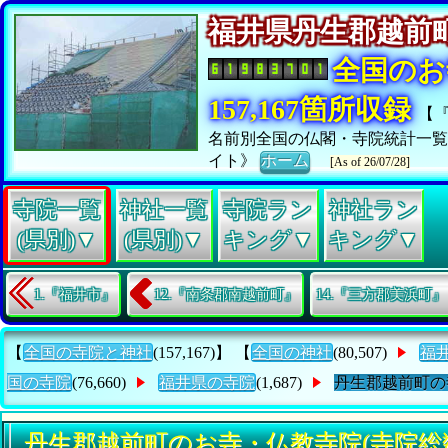
福井県丹生郡越
全国のお
157,167箇所収録
【
名前別全国の仏閣・寺院統計一
イト》
ホーム
[As of 26/07/28]
寺院一覧
神社一覧
寺院ラン
神社ラン
(県別)▼
(県別)▼
キング▼
キング▼
1.『福井市』
12.『南条郡南越前町』
14.『三方郡美浜町』
【
全国の寺院と神社
(157,167)】 【
全国の神社
(80,507)
福
国の寺院
(76,660)
福井県の寺院
(1,687)
丹生郡越前町の
丹生郡越前町のお寺・仏教寺院(寺院総